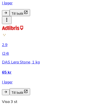
I lager
Till butik
2.9
(
24
)
DAS Lera Stone, 1 kg
65 kr
I lager
Till butik
Visa 3 st