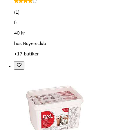
(
1
)
fr.
40 kr
hos
Buyersclub
+17 butiker