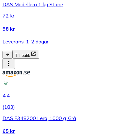
DAS Modellera 1 kg Stone
72 kr
58 kr
Leverans: 1-2 dagar
Till butik
4.4
(
183
)
DAS F348200 Lera, 1000 g, Grå
65 kr