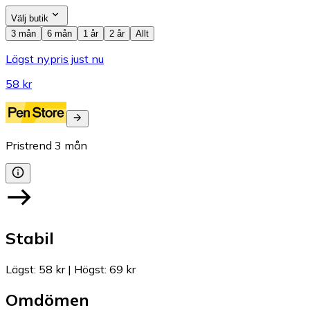
Välj butik
3 mån
6 mån
1 år
2 år
Allt
Lägst nypris just nu
58 kr
Pristrend
3
mån
Stabil
Lägst
:
58 kr
|
Högst
:
69 kr
Omdömen