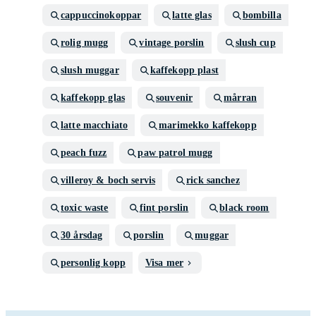
cappuccinokoppar
latte glas
bombilla
rolig mugg
vintage porslin
slush cup
slush muggar
kaffekopp plast
kaffekopp glas
souvenir
mårran
latte macchiato
marimekko kaffekopp
peach fuzz
paw patrol mugg
villeroy & boch servis
rick sanchez
toxic waste
fint porslin
black room
30 årsdag
porslin
muggar
personlig kopp
Visa mer