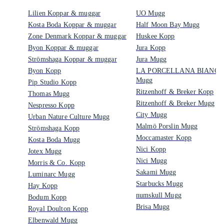
Lilien Koppar & muggar
UO Mugg
Kosta Boda Koppar & muggar
Half Moon Bay Mugg
Zone Denmark Koppar & muggar
Huskee Kopp
Byon Koppar & muggar
Jura Kopp
Strömshaga Koppar & muggar
Jura Mugg
Byon Kopp
LA PORCELLANA BIANCA
Mugg
Pip Studio Kopp
Ritzenhoff & Breker Kopp
Thomas Mugg
Ritzenhoff & Breker Mugg
Nespresso Kopp
City Mugg
Urban Nature Culture Mugg
Malmö Porslin Mugg
Strömshaga Kopp
Moccamaster Kopp
Kosta Boda Mugg
Nici Kopp
Jotex Mugg
Nici Mugg
Morris & Co. Kopp
Sakami Mugg
Luminarc Mugg
Starbucks Mugg
Hay Kopp
numskull Mugg
Bodum Kopp
Brisa Mugg
Royal Doulton Kopp
Elbenwald Mugg