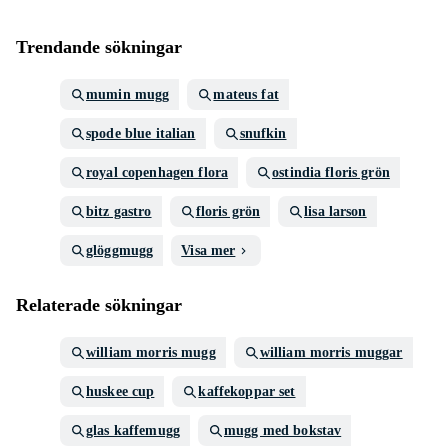
Trendande sökningar
mumin mugg
mateus fat
spode blue italian
snufkin
royal copenhagen flora
ostindia floris grön
bitz gastro
floris grön
lisa larson
glöggmugg
Visa mer
Relaterade sökningar
william morris mugg
william morris muggar
huskee cup
kaffekoppar set
glas kaffemugg
mugg med bokstav