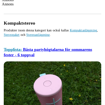
Annons
Kompaktstereo
Produkter inom denna kategori kan också kallas
Kompaktanläggning
,
Stereopaket
och
Stereoanläggning
.
Topplista:
Bästa partyhögtalarna för sommarens
fester - 6 toppval