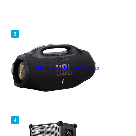
3
JBL Boombox 4 Bluetooth Speaker
4