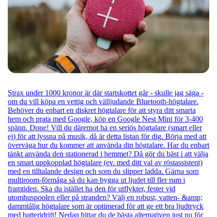
Strax under 1000 kronor är där startskottet går - skulle jag säga -
om du vill köpa en vettig och välljudande Bluetooth-högtalare.
Behöver du enbart en diskret högtalare för att styra ditt smarta
hem och prata med Google, köp en Google Nest Mini för 3-400
spänn. Done! Vill du däremot ha en seriös högtalare (smart eller
ej) för att lyssna på musik, då är detta listan för dig. Börja med att
överväga hur du kommer att använda din högtalare. Har du enbart
tänkt använda den stationerad i hemmet? Då gör du bäst i att välja
en smart uppkopplad högtalare (ev. med ditt val av röstassistent)
med en tilltalande design och som du slipper ladda. Gärna som
multiroom-förmåga så du kan bygga ut ljudet till fler rum i
framtiden. Ska du istället ha den för utflykter, fester vid
utomhuspoolen eller på stranden? Välj en robust, vatten- &amp;
dammtålig högtalare som är optimerad för att ge ett bra ljudtryck
med batteridrift! Nedan hittar du de bästa alternativen just nu för