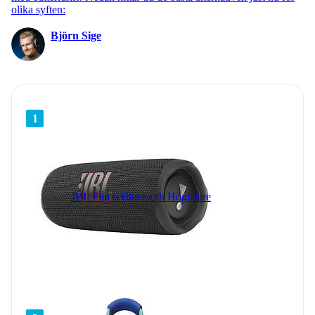
olika syften:
Björn Sige
1
JBL Flip 6 Bluetooth Högtalare