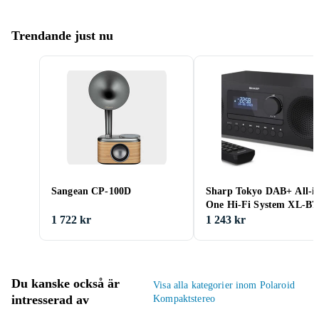
Trendande just nu
Sangean CP-100D
Sharp Tokyo DAB+ All-i
One Hi-Fi System XL-B7
1 722 kr
1 243 kr
Du kanske också är
Visa alla kategorier inom Polaroid
intresserad av
Kompaktstereo