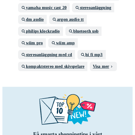
yamaha music cast 20
stereoanläggning
dm audio
argon audio tt
philips klockradio
bluetooth usb
wiim pro
wiim amp
stereoanläggning med cd
hi fi mp3
kompaktstereo med skivspelare
Visa mer
Få smarta shoppingtips i vårt