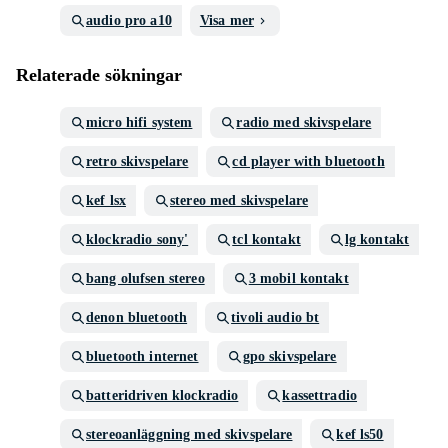
audio pro a10
Visa mer
Relaterade sökningar
micro hifi system
radio med skivspelare
retro skivspelare
cd player with bluetooth
kef lsx
stereo med skivspelare
klockradio sony'
tcl kontakt
lg kontakt
bang olufsen stereo
3 mobil kontakt
denon bluetooth
tivoli audio bt
bluetooth internet
gpo skivspelare
batteridriven klockradio
kassettradio
stereoanläggning med skivspelare
kef ls50