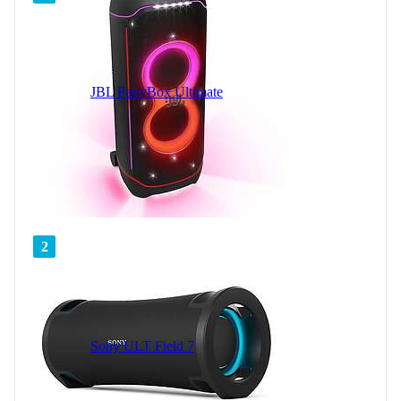
JBL PartyBox Ultimate
2
Sony ULT Field 7