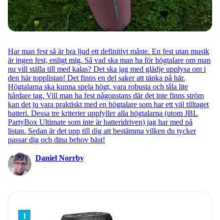
Har man fest så är bra ljud ett definitivt måste. En fest utan musik
är ingen fest, enligt mig. Så vad ska man ha för högtalare om man
nu vill ställa till med kalas? Det ska jag med glädje upplysa om i
den här topplistan! Det finns en del saker att tänka på här.
Högtalarna ska kunna spela högt, vara robusta och tåla lite
hårdare tag. Vill man ha fest någonstans där det inte finns ström
kan det ju vara praktiskt med en högtalare som har ett väl tilltaget
batteri. Dessa tre kriterier uppfyller alla högtalarna (utom JBL
PartyBox Ultimate som inte är batteridriven) jag har med på
listan. Sedan är det upp till dig att bestämma vilken du tycker
passar dig och dina behov bäst!
Daniel Norrby
1