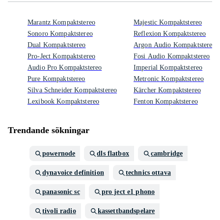
Marantz Kompaktstereo
Majestic Kompaktstereo
Sonoro Kompaktstereo
Reflexion Kompaktstereo
Dual Kompaktstereo
Argon Audio Kompaktstereo
Pro-Ject Kompaktstereo
Fosi Audio Kompaktstereo
Audio Pro Kompaktstereo
Imperial Kompaktstereo
Pure Kompaktstereo
Metronic Kompaktstereo
Silva Schneider Kompaktstereo
Kärcher Kompaktstereo
Lexibook Kompaktstereo
Fenton Kompaktstereo
Trendande sökningar
powernode
dls flatbox
cambridge
dynavoice definition
technics ottava
panasonic sc
pro ject e1 phono
tivoli radio
kassettbandspelare