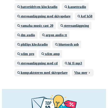
batteridriven klockradio
kassettradio
stereoanläggning med skivspelare
kef ls50
yamaha music cast 20
stereoanläggning
dm audio
argon audio tt
philips klockradio
bluetooth usb
wiim pro
wiim amp
stereoanläggning med cd
hi fi mp3
kompaktstereo med skivspelare
Visa mer