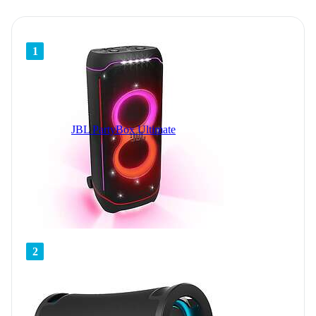
1
JBL PartyBox Ultimate
2