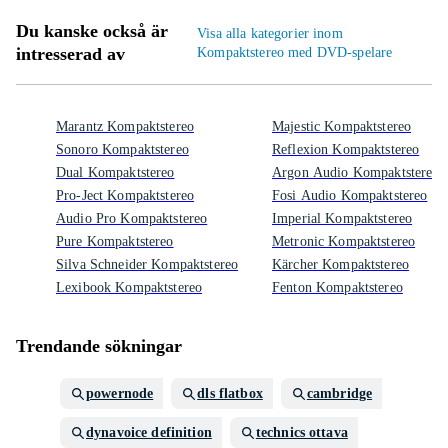
Du kanske också är
Visa alla kategorier inom
intresserad av
Kompaktstereo med DVD-spelare
Marantz Kompaktstereo
Majestic Kompaktstereo
Sonoro Kompaktstereo
Reflexion Kompaktstereo
Dual Kompaktstereo
Argon Audio Kompaktstereo
Pro-Ject Kompaktstereo
Fosi Audio Kompaktstereo
Audio Pro Kompaktstereo
Imperial Kompaktstereo
Pure Kompaktstereo
Metronic Kompaktstereo
Silva Schneider Kompaktstereo
Kärcher Kompaktstereo
Lexibook Kompaktstereo
Fenton Kompaktstereo
Trendande sökningar
powernode
dls flatbox
cambridge
dynavoice definition
technics ottava