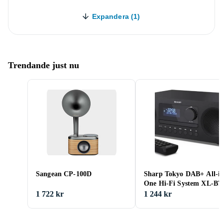
Expandera (1)
Trendande just nu
Sangean CP-100D
Sharp Tokyo DAB+ All-i
One Hi-Fi System XL-B7
1 722 kr
1 244 kr