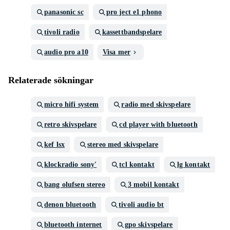
panasonic sc
pro ject e1 phono
tivoli radio
kassettbandspelare
audio pro a10
Visa mer
Relaterade sökningar
micro hifi system
radio med skivspelare
retro skivspelare
cd player with bluetooth
kef lsx
stereo med skivspelare
klockradio sony'
tcl kontakt
lg kontakt
bang olufsen stereo
3 mobil kontakt
denon bluetooth
tivoli audio bt
bluetooth internet
gpo skivspelare