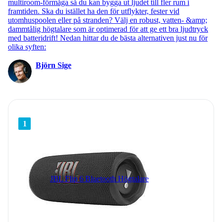
multiroom-förmåga så du kan bygga ut ljudet till fler rum i
framtiden. Ska du istället ha den för utflykter, fester vid
utomhuspoolen eller på stranden? Välj en robust, vatten- &amp;
dammtålig högtalare som är optimerad för att ge ett bra ljudtryck
med batteridrift! Nedan hittar du de bästa alternativen just nu för
olika syften:
Björn Sige
1
JBL Flip 6 Bluetooth Högtalare