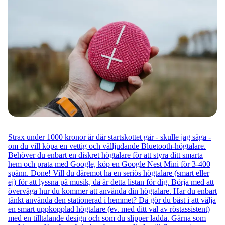
Strax under 1000 kronor är där startskottet går - skulle jag säga -
om du vill köpa en vettig och välljudande Bluetooth-högtalare.
Behöver du enbart en diskret högtalare för att styra ditt smarta
hem och prata med Google, köp en Google Nest Mini för 3-400
spänn. Done! Vill du däremot ha en seriös högtalare (smart eller
ej) för att lyssna på musik, då är detta listan för dig. Börja med att
överväga hur du kommer att använda din högtalare. Har du enbart
tänkt använda den stationerad i hemmet? Då gör du bäst i att välja
en smart uppkopplad högtalare (ev. med ditt val av röstassistent)
med en tilltalande design och som du slipper ladda. Gärna som