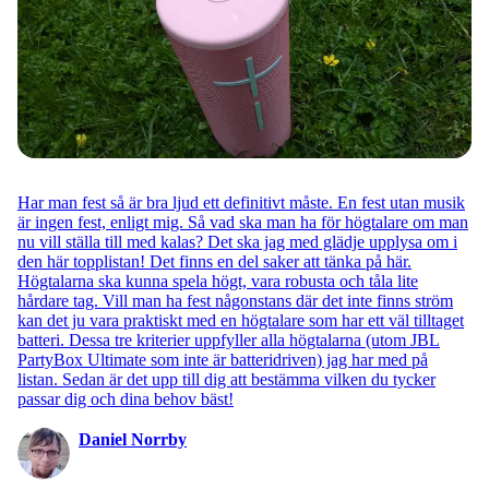
Har man fest så är bra ljud ett definitivt måste. En fest utan musik
är ingen fest, enligt mig. Så vad ska man ha för högtalare om man
nu vill ställa till med kalas? Det ska jag med glädje upplysa om i
den här topplistan! Det finns en del saker att tänka på här.
Högtalarna ska kunna spela högt, vara robusta och tåla lite
hårdare tag. Vill man ha fest någonstans där det inte finns ström
kan det ju vara praktiskt med en högtalare som har ett väl tilltaget
batteri. Dessa tre kriterier uppfyller alla högtalarna (utom JBL
PartyBox Ultimate som inte är batteridriven) jag har med på
listan. Sedan är det upp till dig att bestämma vilken du tycker
passar dig och dina behov bäst!
Daniel Norrby