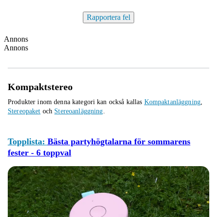
Rapportera fel
Annons
Annons
Kompaktstereo
Produkter inom denna kategori kan också kallas
Kompaktanläggning
,
Stereopaket
och
Stereoanläggning
.
Topplista:
Bästa partyhögtalarna för sommarens
fester - 6 toppval