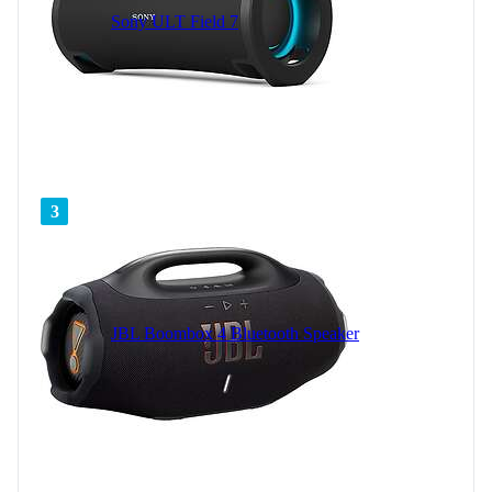
Sony ULT Field 7
3
JBL Boombox 4 Bluetooth Speaker