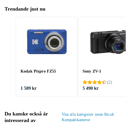
Trendande just nu
Kodak Pixpro FZ55
Sony ZV-1
(
2
)
1 589 kr
5 490 kr
Du kanske också är
Visa alla kategorier inom Ricoh
intresserad av
Kompaktkameror