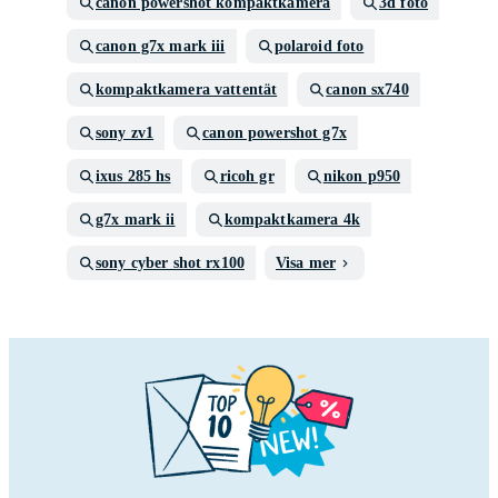
canon powershot kompaktkamera
3d foto
canon g7x mark iii
polaroid foto
kompaktkamera vattentät
canon sx740
sony zv1
canon powershot g7x
ixus 285 hs
ricoh gr
nikon p950
g7x mark ii
kompaktkamera 4k
sony cyber shot rx100
Visa mer