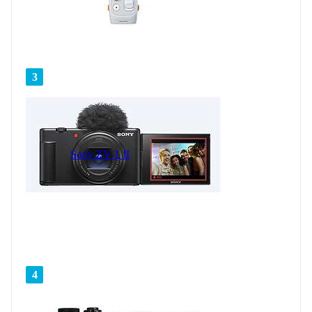
3
Sony ZV-1 II
4