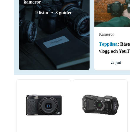
kameror
9 listor
3 guider
Kameror
Topplista
:
Bästa
vlogg och YouT
23 juni