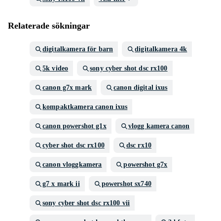
Relaterade sökningar
digitalkamera för barn
digitalkamera 4k
5k video
sony cyber shot dsc rx100
canon g7x mark
canon digital ixus
kompaktkamera canon ixus
canon powershot g1x
vlogg kamera canon
cyber shot dsc rx100
dsc rx10
canon vloggkamera
powershot g7x
g7 x mark ii
powershot sx740
sony cyber shot dsc rx100 vii