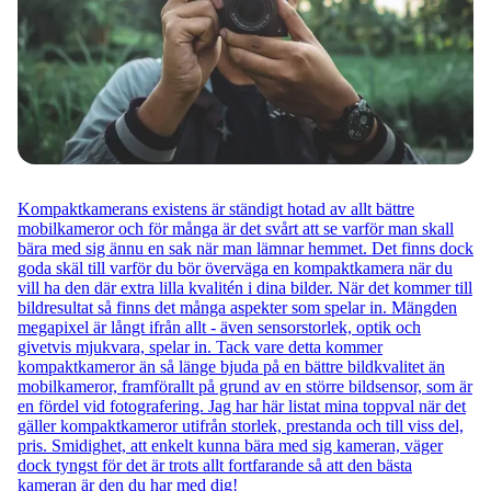
Kompaktkamerans existens är ständigt hotad av allt bättre
mobilkameror och för många är det svårt att se varför man skall
bära med sig ännu en sak när man lämnar hemmet. Det finns dock
goda skäl till varför du bör överväga en kompaktkamera när du
vill ha den där extra lilla kvalitén i dina bilder. När det kommer till
bildresultat så finns det många aspekter som spelar in. Mängden
megapixel är långt ifrån allt - även sensorstorlek, optik och
givetvis mjukvara, spelar in. Tack vare detta kommer
kompaktkameror än så länge bjuda på en bättre bildkvalitet än
mobilkameror, framförallt på grund av en större bildsensor, som är
en fördel vid fotografering. Jag har här listat mina toppval när det
gäller kompaktkameror utifrån storlek, prestanda och till viss del,
pris. Smidighet, att enkelt kunna bära med sig kameran, väger
dock tyngst för det är trots allt fortfarande så att den bästa
kameran är den du har med dig!