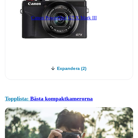
Canon PowerShot G7 X Mark III
Expandera (2)
Topplista:
Bästa kompaktkamerorna