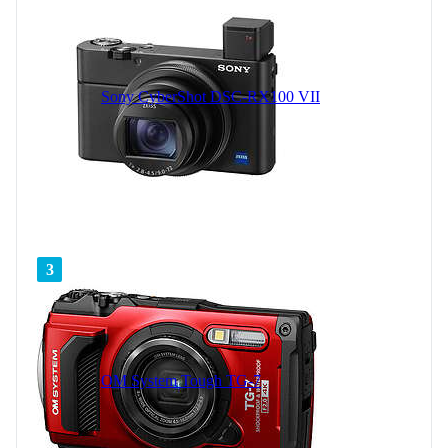
Sony CyberShot DSC-RX100 VII
3
OM System Tough TG-7