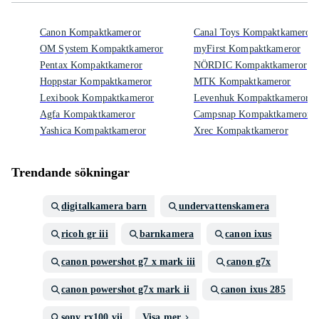
Canon Kompaktkameror
Canal Toys Kompaktkameror
OM System Kompaktkameror
myFirst Kompaktkameror
Pentax Kompaktkameror
NÖRDIC Kompaktkameror
Hoppstar Kompaktkameror
MTK Kompaktkameror
Lexibook Kompaktkameror
Levenhuk Kompaktkameror
Agfa Kompaktkameror
Campsnap Kompaktkameror
Yashica Kompaktkameror
Xrec Kompaktkameror
Trendande sökningar
digitalkamera barn
undervattenskamera
ricoh gr iii
barnkamera
canon ixus
canon powershot g7 x mark iii
canon g7x
canon powershot g7x mark ii
canon ixus 285
sony rx100 vii
Visa mer