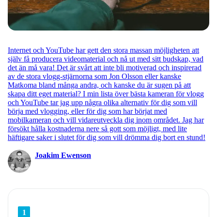
Internet och YouTube har gett den stora massan möjligheten att
själv få producera videomaterial och nå ut med sitt budskap, vad
det än må vara! Det är svårt att inte bli motiverad och inspirerad
av de stora vlogg-stjärnorna som Jon Olsson eller kanske
Matkoma bland många andra, och kanske du är sugen på att
skapa ditt eget material? I min lista över bästa kameran för vlogg
och YouTube tar jag upp några olika alternativ för dig som vill
börja med vlogging, eller för dig som har börjat med
mobilkameran och vill vidareutveckla dig inom området. Jag har
försökt hålla kostnaderna nere så gott som möjligt, med lite
häftigare saker i slutet för dig som vill drömma dig bort en stund!
Joakim Ewenson
1