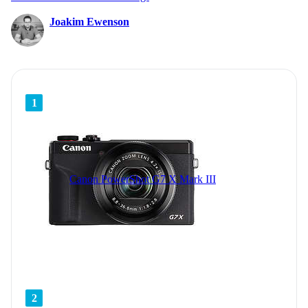
Joakim Ewenson
1
Canon PowerShot G7 X Mark III
2