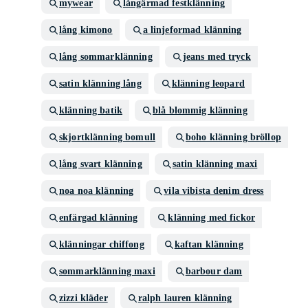
mywear
långärmad festklänning
lång kimono
a linjeformad klänning
lång sommarklänning
jeans med tryck
satin klänning lång
klänning leopard
klänning batik
blå blommig klänning
skjortklänning bomull
boho klänning bröllop
lång svart klänning
satin klänning maxi
noa noa klänning
vila vibista denim dress
enfärgad klänning
klänning med fickor
klänningar chiffong
kaftan klänning
sommarklänning maxi
barbour dam
zizzi kläder
ralph lauren klänning