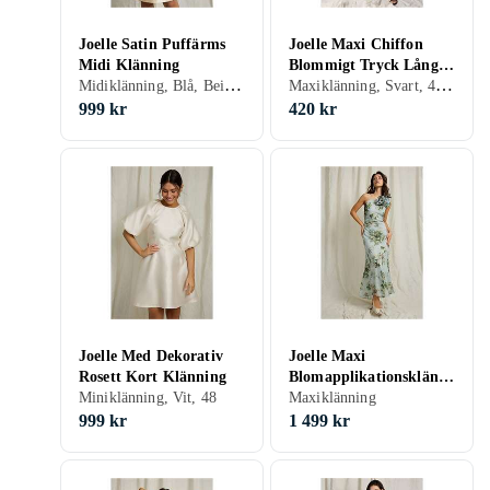
Joelle Satin Puffärms
Joelle Maxi Chiffon
Midi Klänning
Blommigt Tryck Lång
Midiklänning, Blå, Beige, 48, 34, 42, Puffärm
Maxiklänning, Svart, 48, 46
Klänning
999 kr
420 kr
Joelle Med Dekorativ
Joelle Maxi
Rosett Kort Klänning
Blomapplikationsklänni
Miniklänning, Vit, 48
ng
Maxiklänning
999 kr
1 499 kr