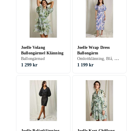
Joelle Volang
Joelle Wrap Dress
Ballongärmel Klänning
Ballongärm
Omlottklänning, Blå, Orange, L, 48, 46, 34, 36, 38, 42, 44, Ballongärmad
Ballongärmad
1 299 kr
1 199 kr
Joelle Paljetklänning
Joelle Kort Chiffong