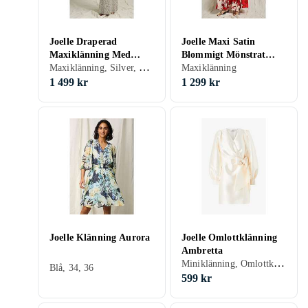
Joelle Draperad
Joelle Maxi Satin
Maxiklänning Med
Blommigt Mönstrat
Maxiklänning, Silver, 36, 38
Paljetter
Klänning
Maxiklänning
1 499 kr
1 299 kr
Joelle Klänning Aurora
Joelle Omlottklänning
Ambretta
Miniklänning, Omlottklänning, Festklänning, Svart, Vit, Blå, Röd, Grön, Rosa, Lila, 48, 46, 34, 36, 38, 40, 42, 44, Långärmad
Blå, 34, 36
599 kr