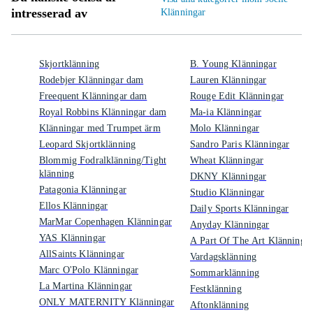
intresserad av
Klänningar
Skjortklänning
B. Young Klänningar
Rodebjer Klänningar dam
Lauren Klänningar
Freequent Klänningar dam
Rouge Edit Klänningar
Royal Robbins Klänningar dam
Ma-ia Klänningar
Klänningar med Trumpet ärm
Molo Klänningar
Leopard Skjortklänning
Sandro Paris Klänningar
Blommig Fodralklänning/Tight
Wheat Klänningar
klänning
DKNY Klänningar
Patagonia Klänningar
Studio Klänningar
Ellos Klänningar
Daily Sports Klänningar
MarMar Copenhagen Klänningar
Anyday Klänningar
YAS Klänningar
A Part Of The Art Klänningar
AllSaints Klänningar
Vardagsklänning
Marc O'Polo Klänningar
Sommarklänning
La Martina Klänningar
Festklänning
ONLY MATERNITY Klänningar
Aftonklänning