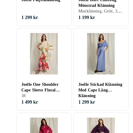
Mönstrad Klänning
Miniklänning, Grön, 34, 36
1 299 kr
1 199 kr
Joelle One Shoulder
Joelle Stickad Klänning
Cape Sleeve Floral
Med Cape Lång
Print Long Dress
38
Klänning
1 499 kr
1 299 kr