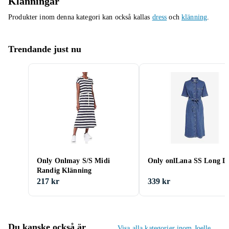
Klänningar
Produkter inom denna kategori kan också kallas
dress
och
klänning
.
Trendande just nu
Only Onlmay S/S Midi
Only onlLana SS Long Dr
Randig Klänning
217 kr
339 kr
Du kanske också är
Visa alla kategorier inom Joelle