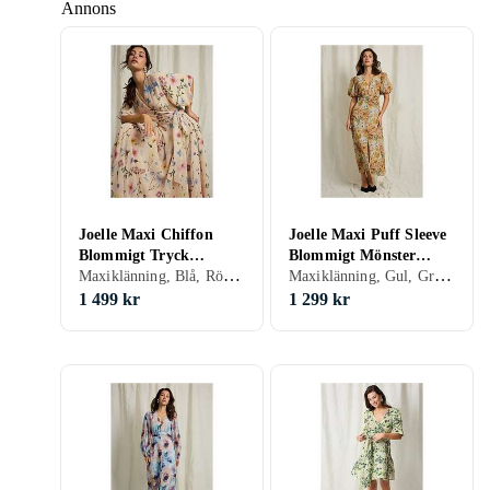
Annons
Joelle Maxi Chiffon
Joelle Maxi Puff Sleeve
Blommigt Tryck
Blommigt Mönster
Maxiklänning, Blå, Röd, Gul, 46, 34, 36, 38, 40, 42, 44
Maxiklänning, Gul, Grön, 48, 46, 36, 38, 40, Puffärm
Klänning
Klänning
1 499 kr
1 299 kr