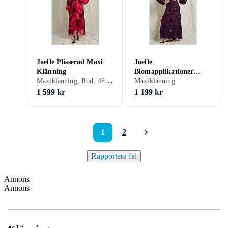
Joelle Plisserad Maxi
Joelle
Klänning
Blomapplikationer
Maxiklänning, Röd, 48, 46, 36, 38
Maxi Klänning
Maxiklänning
1 599 kr
1 199 kr
1
2
Rapportera fel
Annons
Annons