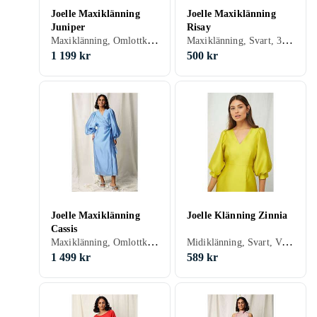
Joelle Maxiklänning
Joelle Maxiklänning
Juniper
Risay
Maxiklänning, Omlottklänning, Festklänning, Svart, Blå, Röd, Guld, Grön, Rosa, Lila, 48, 46, 34, 36, 38, 40, 42, 44, Långärmad
Maxiklänning, Svart, 34, 36
1 199 kr
500 kr
Joelle Maxiklänning
Joelle Klänning Zinnia
Cassis
Maxiklänning, Omlottklänning, Blå, Gul, 46, 34, 36, 38, 40, 42, 44
Midiklänning, Svart, Vit, Blå, Grön, Beige, 48, 46, 34, 36, 38, 40, 42, 44
1 499 kr
589 kr