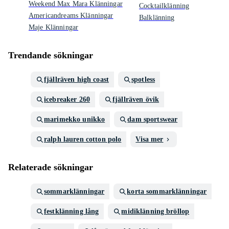
Weekend Max Mara Klänningar
Cocktailklänning
Americandreams Klänningar
Balklänning
Maje Klänningar
Trendande sökningar
fjällräven high coast
spotless
icebreaker 260
fjällräven övik
marimekko unikko
dam sportswear
ralph lauren cotton polo
Visa mer
Relaterade sökningar
sommarklänningar
korta sommarklänningar
festklänning lång
midiklänning bröllop