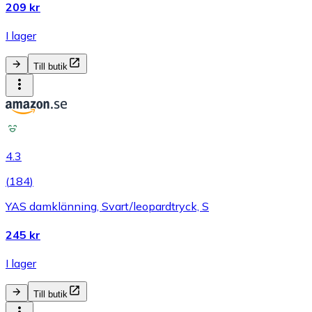
209 kr
I lager
Till butik
4.3
(
184
)
YAS damklänning, Svart/leopardtryck, S
245 kr
I lager
Till butik