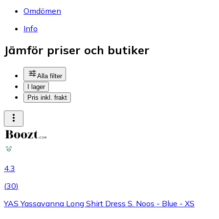
Omdömen
Info
Jämför priser och butiker
Alla filter
I lager
Pris inkl. frakt
4.3
(
30
)
YAS Yassavanna Long Shirt Dress S. Noos - Blue - XS