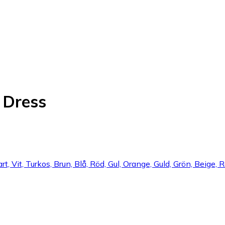
 Dress
vart, Vit, Turkos, Brun, Blå, Röd, Gul, Orange, Guld, Grön, Beige,