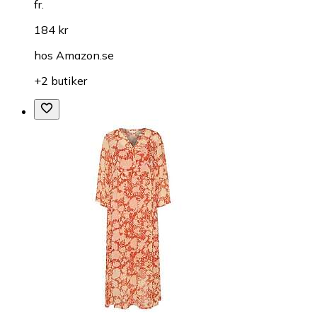
fr.
184 kr
hos
Amazon.se
+2 butiker