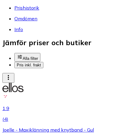
Prishistorik
Omdömen
Info
Jämför priser och butiker
Alla filter
Pris inkl. frakt
1.9
(
4
)
Joelle - Maxiklänning med knytband - Gul