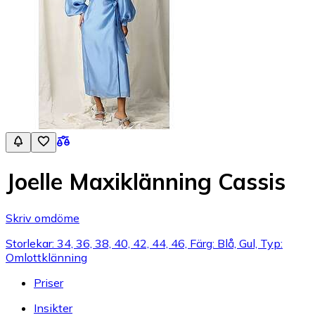
Joelle Maxiklänning Cassis
Skriv omdöme
Storlekar: 34, 36, 38, 40, 42, 44, 46, Färg: Blå, Gul, Typ:
Omlottklänning
Priser
Insikter