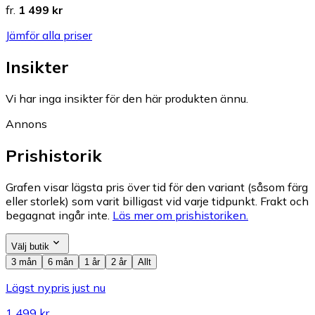
fr.
1 499 kr
Jämför alla priser
Insikter
Vi har inga insikter för den här produkten ännu.
Annons
Prishistorik
Grafen visar lägsta pris över tid för den variant (såsom färg
eller storlek) som varit billigast vid varje tidpunkt. Frakt och
begagnat ingår inte.
Läs mer om prishistoriken.
Välj butik
3 mån
6 mån
1 år
2 år
Allt
Lägst nypris just nu
1 499 kr