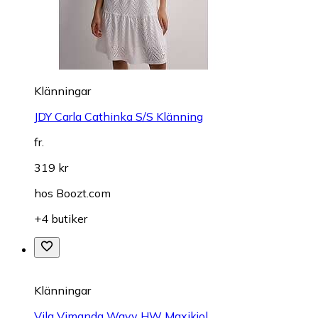
Klänningar
JDY Carla Cathinka S/S Klänning
fr.
319 kr
hos
Boozt.com
+4 butiker
Klänningar
Vila Vimanda Wavy HW Maxikjol