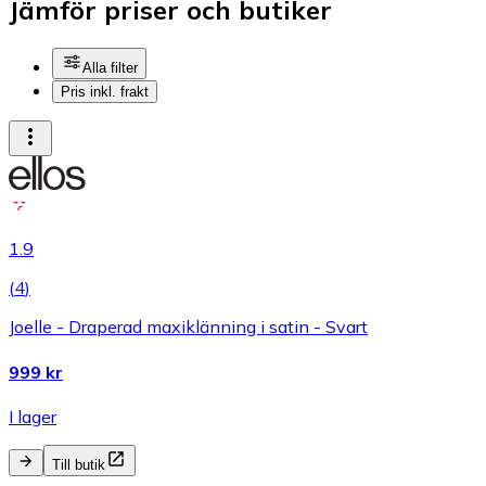
Jämför priser och butiker
Alla filter
Pris inkl. frakt
1.9
(
4
)
Joelle - Draperad maxiklänning i satin - Svart
999 kr
I lager
Till butik