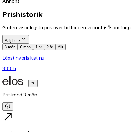
Annons
Prishistorik
Grafen visar lägsta pris över tid för den variant (såsom färg e
Välj butik
3 mån
6 mån
1 år
2 år
Allt
Lägst nypris just nu
999 kr
Pristrend
3
mån