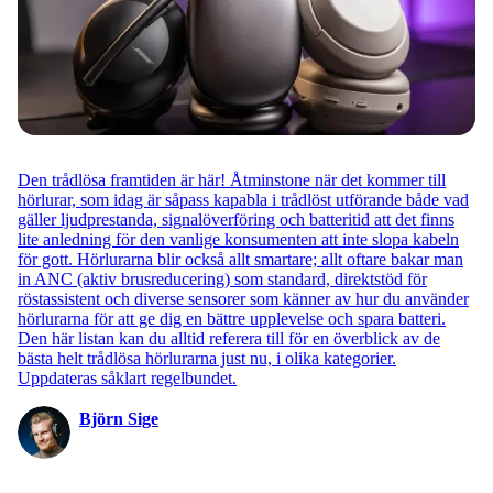
Den trådlösa framtiden är här! Åtminstone när det kommer till
hörlurar, som idag är såpass kapabla i trådlöst utförande både vad
gäller ljudprestanda, signalöverföring och batteritid att det finns
lite anledning för den vanlige konsumenten att inte slopa kabeln
för gott. Hörlurarna blir också allt smartare; allt oftare bakar man
in ANC (aktiv brusreducering) som standard, direktstöd för
röstassistent och diverse sensorer som känner av hur du använder
hörlurarna för att ge dig en bättre upplevelse och spara batteri.
Den här listan kan du alltid referera till för en överblick av de
bästa helt trådlösa hörlurarna just nu, i olika kategorier.
Uppdateras såklart regelbundet.
Björn Sige