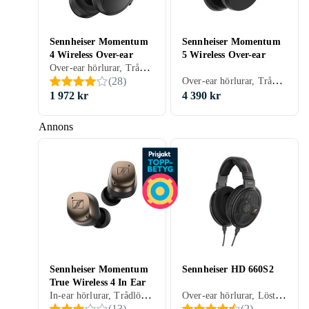
Sennheiser Momentum
Sennheiser Momentum
4 Wireless Over-ear
5 Wireless Over-ear
Over-ear hörlurar, Trådlös, Aktiv brusreducering (ANC), Löstagbar kabel, Multipoint, Laddning via USB, Omgivande ljudläge, Mikrofon ANC, Svart, Vit, Grå, Brun, Blå
Over-ear hörlurar, Trådlös, Svart, Vit, Blå
(
28
)
1 972 kr
4 390 kr
Annons
Sennheiser Momentum
Sennheiser HD 660S2
True Wireless 4 In Ear
In-ear hörlurar, Trådlös, Aktiv brusreducering (ANC), Inbyggd trådlös laddning, Bluetooth Auracast, Svart, Vit, Silver, Grå, Brun, Beige, Träning
Over-ear hörlurar, Löstagbar kabel, Svart, Vit, Studio
(
13
)
(
2
)