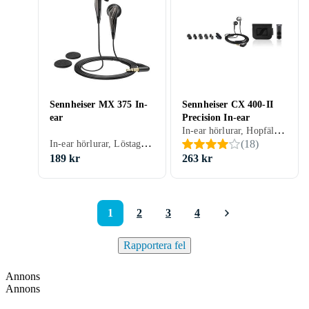
Sennheiser MX 375 In-
Sennheiser CX 400-II
ear
Precision In-ear
In-ear hörlurar, Hopfällbar, Knappar/styrning anpassat för iPhone, Svart, Vit, Blå, Grön, Träning
In-ear hörlurar, Löstagbar kabel, Knappar/styrning anpassat för iPhone, Svart, Grå, Blå, Röd, Orange, Träning
(
18
)
189 kr
263 kr
1
2
3
4
Rapportera fel
Annons
Annons