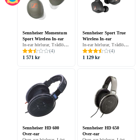
Sennheiser Momentum
Sennheiser Sport True
Sport Wireless In-ear
Wireless In-ear
In-ear hörlurar, Trådlös, Aktiv brusreducering (ANC), Svart, Grå, Grön, Träning
In-ear hörlurar, Trådlös, True Wireless, Svart, Träning
(
4
)
(
4
)
1 571 kr
1 129 kr
Sennheiser HD 600
Sennheiser HD 650
Over-ear
Over-ear
Over-ear hörlurar, Löstagbar kabel, Svart, Grå, Blå, Röd
Over-ear hörlurar, Löstagbar kabel, Svart, Silver, Grå, Röd