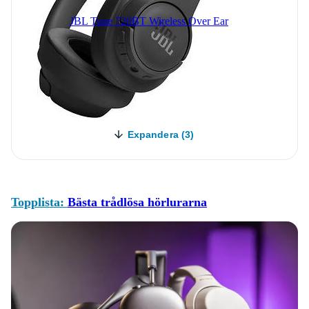
JBL Tune 720BT Wireless Over Ear
Expandera (3)
Topplista:
Bästa trådlösa hörlurarna