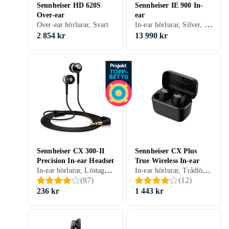
Sennheiser HD 620S
Sennheiser IE 900 In-
Over-ear
ear
In-ear hörlurar, Silver, Grå
Over-ear hörlurar, Svart
2 854 kr
13 990 kr
Sennheiser CX 300-II
Sennheiser CX Plus
Precision In-ear Headset
True Wireless In-ear
In-ear hörlurar, Löstagbar kabel, Hopfällbar, Knappar/styrning anpassat för iPhone, Svart, Vit, Silver, Grå, Röd, Guld, Rosa
In-ear hörlurar, Trådlös, Aktiv brusreducering (ANC), True Wireless, Vattentät, Svart, Vit, Grå
(
87
)
(
12
)
236 kr
1 443 kr