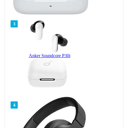
3
Anker Soundcore P30i
4