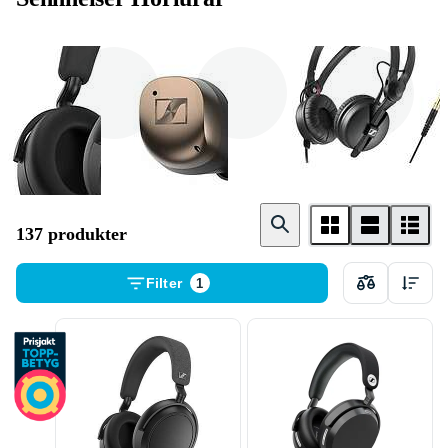
Over - ear
In - ear hörlurar
On - ear hörlurar
hörlurar
137 produkter
Filter
1