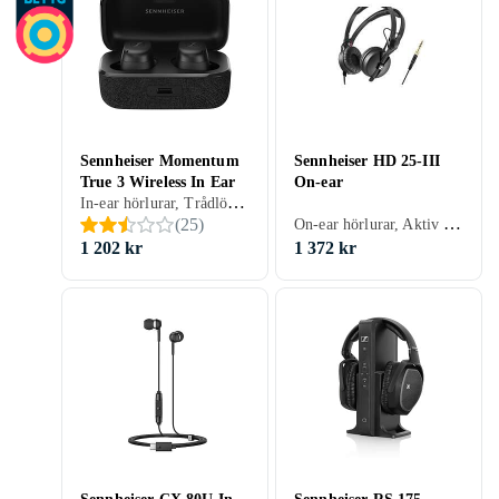
Sennheiser Momentum
Sennheiser HD 25-III
True 3 Wireless In Ear
On-ear
In-ear hörlurar, Trådlös, Aktiv brusreducering (ANC), Multipoint, Inbyggd trådlös laddning, Knappar/styrning anpassat för iPhone, True Wireless, Omgivande ljudläge, Vattentät, Svart, Vit, Silver, Grå, Blå, Träning
On-ear hörlurar, Aktiv brusreducering (ANC), Svart, Vit, Silver, Turkos, Blå, Röd, Gul, Orange, Grön, Rosa, Lila
(
25
)
1 202 kr
1 372 kr