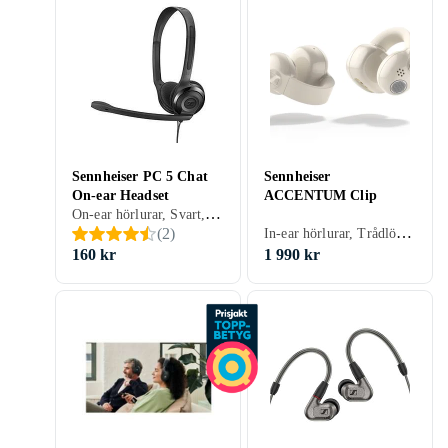
Sennheiser PC 5 Chat
Sennheiser
On-ear Headset
ACCENTUM Clip
On-ear hörlurar, Svart, Blå, Gaming
In-ear hörlurar, Trådlös, Röd
(
2
)
160 kr
1 990 kr