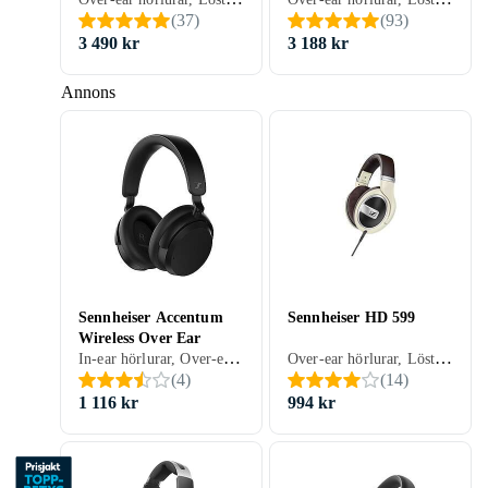
(
37
)
(
93
)
3 490 kr
3 188 kr
Annons
Sennheiser Accentum
Sennheiser HD 599
Wireless Over Ear
In-ear hörlurar, Over-ear hörlurar, Trådlös, Aktiv brusreducering (ANC), Svart, Vit, Blå
Over-ear hörlurar, Löstagbar kabel, Svart, Silver, Brun, Beige
(
4
)
(
14
)
1 116 kr
994 kr