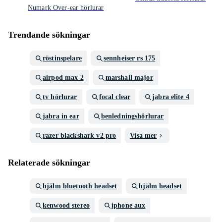
Numark Over-ear hörlurar
Trendande sökningar
röstinspelare
sennheiser rs 175
airpod max 2
marshall major
tv hörlurar
focal clear
jabra elite 4
jabra in ear
benledningshörlurar
razer blackshark v2 pro
Visa mer
Relaterade sökningar
hjälm bluetooth headset
hjälm headset
kenwood stereo
iphone aux