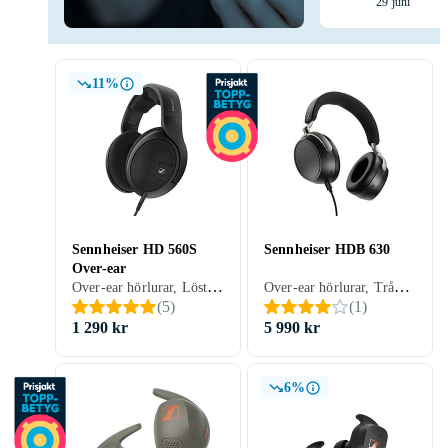
29 juni
11%
Sennheiser HD 560S
Sennheiser HDB 630
Over-ear
Over-ear hörlurar, Löstagbar kabel, Svart, Blå
Over-ear hörlurar, Trådlös, Aktiv brusreducering (ANC), Löstagbar kabel, Laddning via USB, Svart, Silver, Studio
(
5
)
(
1
)
1 290 kr
5 990 kr
6%