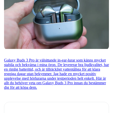
Galaxy Buds 3 Pro är välsittande in-ear-lurar som känns mycket
stabila och bekväma i mina öron. De levererar bra ljudkvalitet, har
en rimlig batteritid, och är tillräckligt vattentåliga för att klara
regniga dagar utan bekymmer. Jag hade en mycket positiv
upplevelse med hörlurarna under testperioden helt enkelt. Här är
allt du behöver veta om Galaxy Buds 3 Pro innan du bestämmer
dig för att köpa dem.