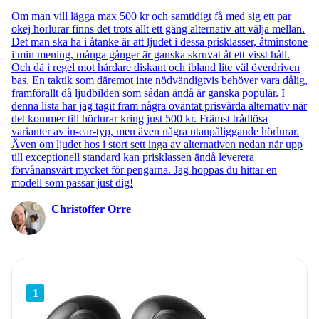
Om man vill lägga max 500 kr och samtidigt få med sig ett par
okej hörlurar finns det trots allt ett gäng alternativ att välja mellan.
Det man ska ha i åtanke är att ljudet i dessa prisklasser, åtminstone
i min mening, många gånger är ganska skruvat åt ett visst håll.
Och då i regel mot hårdare diskant och ibland lite väl överdriven
bas. En taktik som däremot inte nödvändigtvis behöver vara dålig,
framförallt då ljudbilden som sådan ändå är ganska populär. I
denna lista har jag tagit fram några oväntat prisvärda alternativ när
det kommer till hörlurar kring just 500 kr. Främst trådlösa
varianter av in-ear-typ, men även några utanpåliggande hörlurar.
Även om ljudet hos i stort sett inga av alternativen nedan når upp
till exceptionell standard kan prisklassen ändå leverera
förvånansvärt mycket för pengarna. Jag hoppas du hittar en
modell som passar just dig!
Christoffer Orre
1