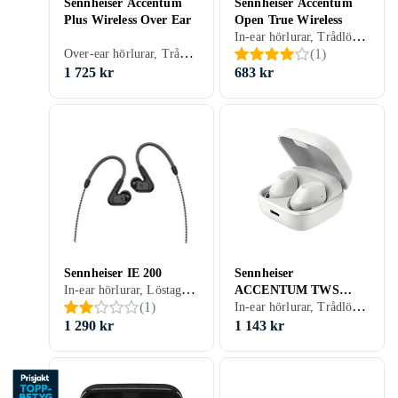
Sennheiser Accentum
Sennheiser Accentum
Plus Wireless Over Ear
Open True Wireless
In-ear hörlurar, Trådlös, True Wireless, Vattentät, Svart, Beige, Rosa
Over-ear hörlurar, Trådlös, Aktiv brusreducering (ANC), Svart, Vit
(
1
)
1 725 kr
683 kr
Sennheiser IE 200
Sennheiser
In-ear hörlurar, Löstagbar kabel, Svart, Silver
ACCENTUM TWS
In-ear hörlurar, Trådlös, Multipoint, Inbyggd trådlös laddning, Vattentät, Svart, Vit, Blå, Träning
(
1
)
Earbuds
1 290 kr
1 143 kr