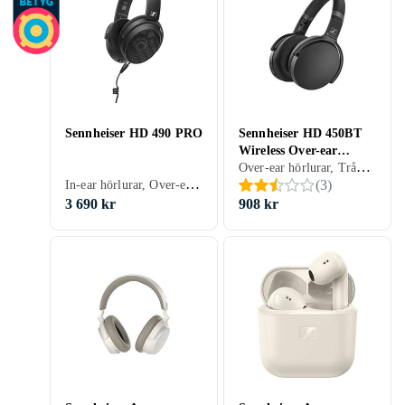
Sennheiser HD 490 PRO
Sennheiser HD 450BT
Wireless Over-ear
Over-ear hörlurar, Trådlös, Aktiv brusreducering (ANC), Löstagbar kabel, Hopfällbar, Laddning via USB, Svart, Vit, Gaming
Headset
In-ear hörlurar, Over-ear hörlurar, Löstagbar kabel, Svart, Studio
(
3
)
3 690 kr
908 kr