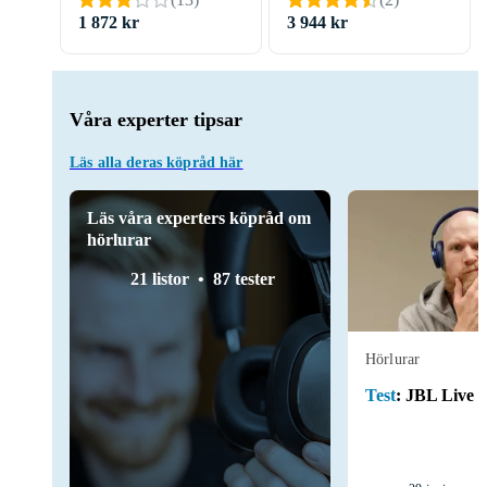
1 872 kr
3 944 kr
Våra experter tipsar
Läs alla deras köpråd här
Läs våra experters köpråd om
hörlurar
21 listor
87 tester
Hörlurar
Test
:
JBL Live 