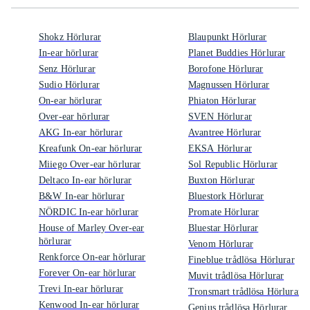
Shokz Hörlurar
Blaupunkt Hörlurar
In-ear hörlurar
Planet Buddies Hörlurar
Senz Hörlurar
Borofone Hörlurar
Sudio Hörlurar
Magnussen Hörlurar
On-ear hörlurar
Phiaton Hörlurar
Over-ear hörlurar
SVEN Hörlurar
AKG In-ear hörlurar
Avantree Hörlurar
Kreafunk On-ear hörlurar
EKSA Hörlurar
Miiego Over-ear hörlurar
Sol Republic Hörlurar
Deltaco In-ear hörlurar
Buxton Hörlurar
B&W In-ear hörlurar
Bluestork Hörlurar
NÖRDIC In-ear hörlurar
Promate Hörlurar
House of Marley Over-ear
Bluestar Hörlurar
hörlurar
Venom Hörlurar
Renkforce On-ear hörlurar
Fineblue trådlösa Hörlurar
Forever On-ear hörlurar
Muvit trådlösa Hörlurar
Trevi In-ear hörlurar
Tronsmart trådlösa Hörlurar
Kenwood In-ear hörlurar
Genius trådlösa Hörlurar