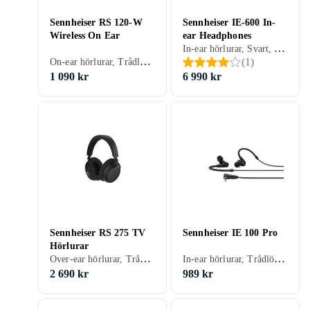
Sennheiser RS 120-W
Sennheiser IE-600 In-
Wireless On Ear
ear Headphones
In-ear hörlurar, Svart, Grå
On-ear hörlurar, Trådlös, Svart, Gaming
(
1
)
1 090 kr
6 990 kr
Sennheiser RS 275 TV
Sennheiser IE 100 Pro
Hörlurar
Over-ear hörlurar, Trådlös
In-ear hörlurar, Trådlös, Löstagbar kabel, Svart, Röd, Transparent
2 690 kr
989 kr