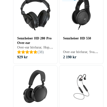
Sennheiser HD 280 Pro
Sennheiser HD 550
Over-ear
Over-ear hörlurar, Hopfällbar, Svart, Silver
Over-ear hörlurar, Svart, Studio
(
38
)
929 kr
2 190 kr