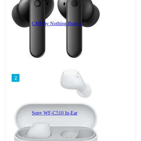
CMF by Nothing Buds 2
2
Sony WF-C510 In-Ear