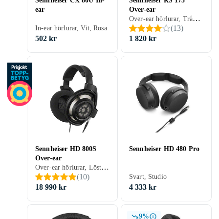
Sennheiser CX 80U In-
Sennheiser RS 175
ear
Over-ear
Over-ear hörlurar, Trådlös, Svart, Grå
(
13
)
In-ear hörlurar, Vit, Rosa
502 kr
1 820 kr
Sennheiser HD 800S
Sennheiser HD 480 Pro
Over-ear
Over-ear hörlurar, Löstagbar kabel, Svart, Blå, Grön
(
10
)
Svart, Studio
18 990 kr
4 333 kr
9%