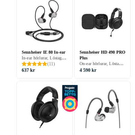
Sennheiser IE 80 In-ear
Sennheiser HD 490 PRO
In-ear hörlurar, Löstagbar kabel, Knappar/styrning anpassat för iPhone, Svart, Vit, Silver, Grå, Lila
Plus
On-ear hörlurar, Löstagbar kabel, Svart, Studio
(
11
)
637 kr
4 590 kr