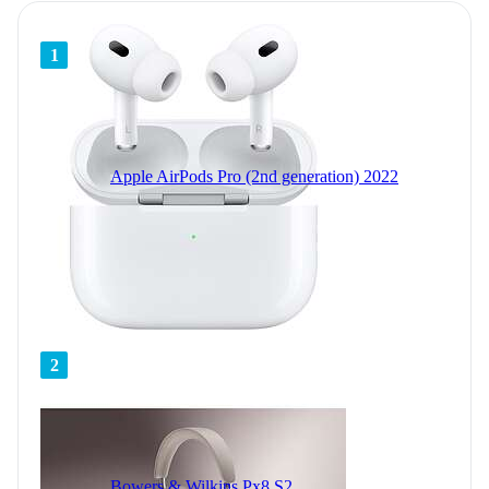
1
Apple AirPods Pro (2nd generation) 2022
2
Bowers & Wilkins Px8 S2