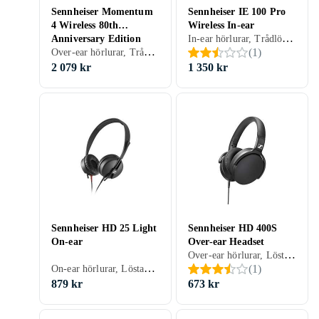
Sennheiser Momentum
Sennheiser IE 100 Pro
4 Wireless 80th
Wireless In-ear
In-ear hörlurar, Trådlös, Löstagbar kabel, Svart, Röd, Transparent
Anniversary Edition
Over-ear hörlurar, Trådlös, Blå, Gul
(
1
)
Over-Ear
2 079 kr
1 350 kr
Sennheiser HD 25 Light
Sennheiser HD 400S
On-ear
Over-ear Headset
Over-ear hörlurar, Löstagbar kabel, Hopfällbar, Svart
On-ear hörlurar, Löstagbar kabel, Svart
(
1
)
879 kr
673 kr