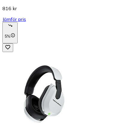
816 kr
Jämför pris
5%