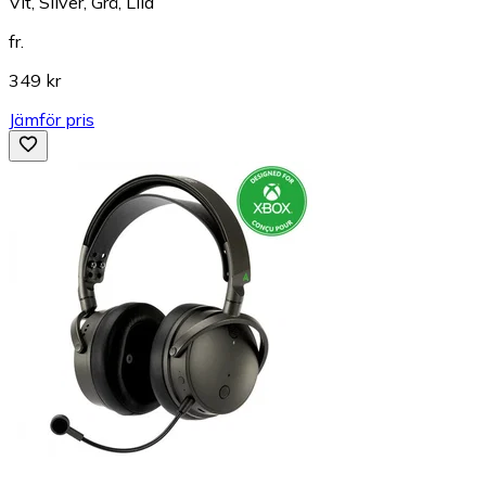
Vit, Silver, Grå, Lila
fr.
349 kr
Jämför pris