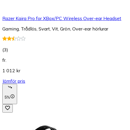
Razer Kaira Pro for XBox/PC Wireless Over-ear Headset
Gaming, Trådlös, Svart, Vit, Grön, Over-ear hörlurar
(
3
)
fr.
1 012 kr
Jämför pris
5%