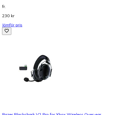
fr.
230 kr
Jämför pris
Razer Blackshark V2 Pro for Xbox Wireless Over-ear