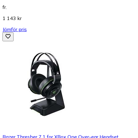
fr.
1 143 kr
Jämför pris
Razer Thresher 7.1 for XBox One Over-ear Headset