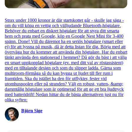
Strax under 1000 kronor är där startskottet går - skulle jag säga -
om du vill köpa en vettig och välljudande Bluetooth-högtalare.
Behöver du enbart en diskret högtalare för att styra ditt smarta
hem och prata med Google, köp en Google Nest Mini för 3-400
spänn. Done! Vill du däremot ha en seriös högtalare (smart eller
ej) för att lyssna på musik, då är detta listan för dig. Börja med att
överväga hur du kommer att använda din högtalare. Har du enbart
tänkt använda den stationerad i hemmet? Då gör du bäst i att välja
en smart uppkopplad högtalare (ev. med ditt val av röstassistent)
med en tilltalande design och som du slipper ladda. Gärna som
multiroom-förmåga så du kan bygga ut ljudet till fler rum i
framtiden. Ska du istället ha den för utflykter, fester vid
utomhuspoolen eller på stranden? Välj en robust, vatten- &amp;
dammtålig högtalare som är optimerad för att ge ett bra ljudtryck
med batteridrift! Nedan hittar du de bästa alternativen just nu för
olika syften:
Björn Sige