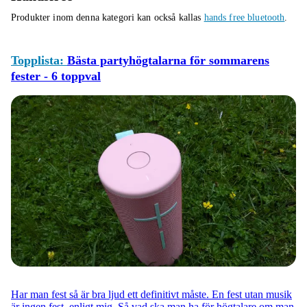
Produkter inom denna kategori kan också kallas
hands free bluetooth
.
Topplista:
Bästa partyhögtalarna för sommarens
fester - 6 toppval
Har man fest så är bra ljud ett definitivt måste. En fest utan musik
är ingen fest, enligt mig. Så vad ska man ha för högtalare om man