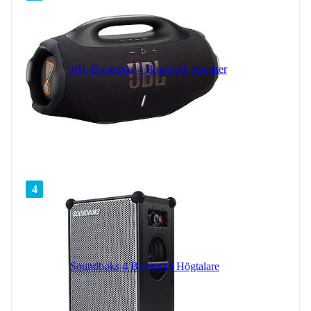
JBL Boombox 4 Bluetooth Speaker
4
Soundboks 4 Bluetooth Högtalare