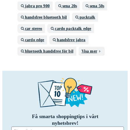
jabra pro 900
sena 20s
sena 50s
handsfree bluetooth bil
packtalk
car stereo
cardo packtalk edge
cardo edge
handsfree jabra
bluetooth handsfree för bil
Visa mer
Få smarta shoppingtips i vårt
nyhetsbrev!