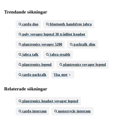
Trendande sökningar
cardo duo
bluetooth handsfree jabra
poly voyager legend 30 trådlöst headset
plantronics voyager 5200
packtalk slim
jabra talk
jabra stealth
plantronics legend
plantronics voyager legend
cardo packtalk
Visa mer
Relaterade sökningar
plantronics headset voyager legend
cardo intercom
motorcycle intercom