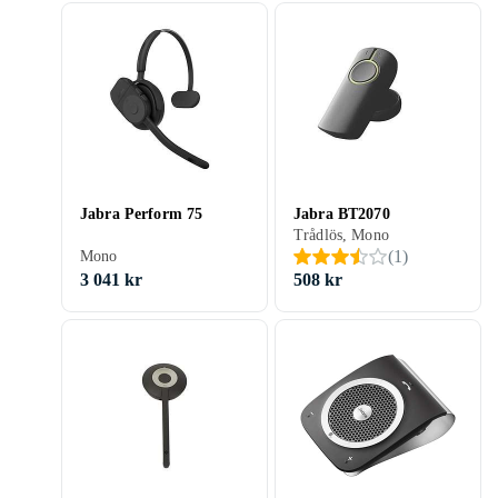
Jabra Perform 75
Jabra BT2070
Trådlös, Mono
(
1
)
Mono
3 041 kr
508 kr