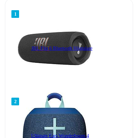
1
JBL Flip 6 Bluetooth Högtalare
2
Ultimate Ears Wonderboom 4