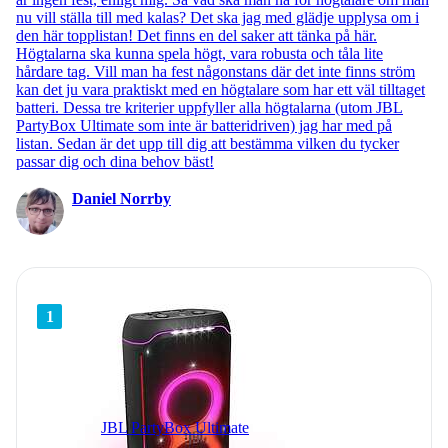
nu vill ställa till med kalas? Det ska jag med glädje upplysa om i
den här topplistan! Det finns en del saker att tänka på här.
Högtalarna ska kunna spela högt, vara robusta och tåla lite
hårdare tag. Vill man ha fest någonstans där det inte finns ström
kan det ju vara praktiskt med en högtalare som har ett väl tilltaget
batteri. Dessa tre kriterier uppfyller alla högtalarna (utom JBL
PartyBox Ultimate som inte är batteridriven) jag har med på
listan. Sedan är det upp till dig att bestämma vilken du tycker
passar dig och dina behov bäst!
Daniel Norrby
1
JBL PartyBox Ultimate