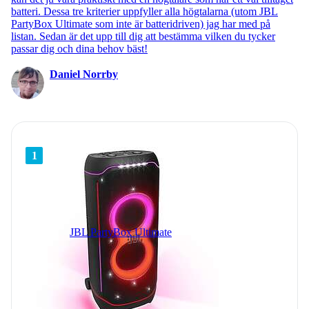
batteri. Dessa tre kriterier uppfyller alla högtalarna (utom JBL
PartyBox Ultimate som inte är batteridriven) jag har med på
listan. Sedan är det upp till dig att bestämma vilken du tycker
passar dig och dina behov bäst!
Daniel Norrby
1
JBL PartyBox Ultimate