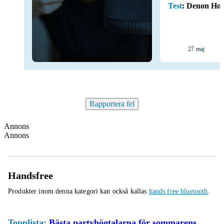
Test
:
Denon Ho
27 maj
Rapportera fel
Annons
Annons
Handsfree
Produkter inom denna kategori kan också kallas
hands free bluetooth
.
Topplista:
Bästa partyhögtalarna för sommarens