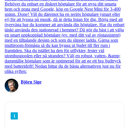
Behöver du enbart en diskret högtalare för att styra ditt smarta
hem och prata med Google, köp en Google Nest Mini för 3-400
spänn. Done! Vill du däremot ha en seriös högtalare (smart eller
ej) för att lyssna på musik, då är detta listan för dig. Börja med att
överväga hur du kommer att använda din högtalare. Har du enbart
tänkt använda den stationerad i hemmet? Då gör du bäst i att välja
en smart uppkopplad högtalare (ev. med ditt val av röstassistent)
med en tilltalande design och som du slipper ladda. Gärna som
multiroom-förmåga så du kan bygga ut ljudet till fler rum i
framtiden. Ska du istället ha den för utflykter, fester vid
utomhuspoolen eller på stranden? Välj en robust, vatten- &amp;
dammtålig högtalare som är optimerad för att ge ett bra ljudtryck
med batteridrift! Nedan hittar du de bästa alternativen just nu för
olika syften:
Björn Sige
1