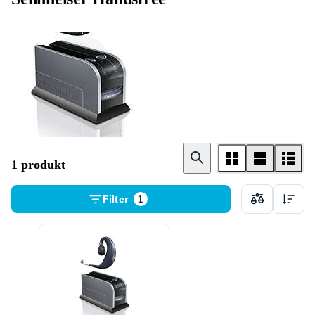
Headset
1 produkt
Filter
1