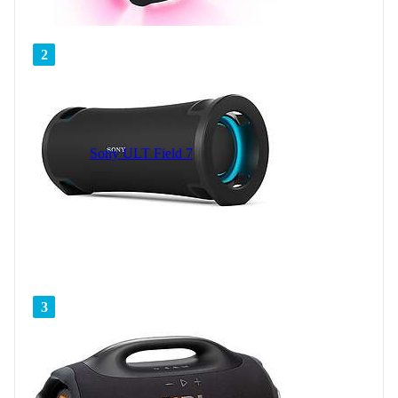
2
Sony ULT Field 7
3