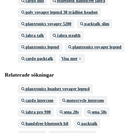
cardo duo
bluetooth handsfree jabra
poly voyager legend 30 trådlöst headset
plantronics voyager 5200
packtalk slim
jabra talk
jabra stealth
plantronics legend
plantronics voyager legend
cardo packtalk
Visa mer
Relaterade sökningar
plantronics headset voyager legend
cardo intercom
motorcycle intercom
jabra pro 900
sena 20s
sena 50s
handsfree bluetooth bil
packtalk