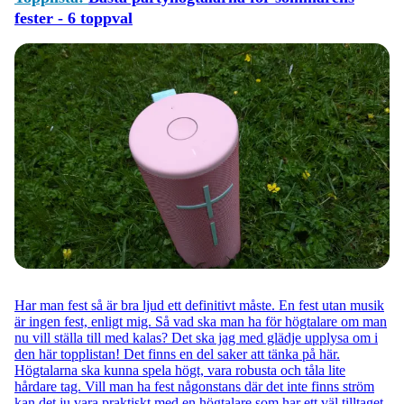
fester - 6 toppval
Har man fest så är bra ljud ett definitivt måste. En fest utan musik
är ingen fest, enligt mig. Så vad ska man ha för högtalare om man
nu vill ställa till med kalas? Det ska jag med glädje upplysa om i
den här topplistan! Det finns en del saker att tänka på här.
Högtalarna ska kunna spela högt, vara robusta och tåla lite
hårdare tag. Vill man ha fest någonstans där det inte finns ström
kan det ju vara praktiskt med en högtalare som har ett väl tilltaget