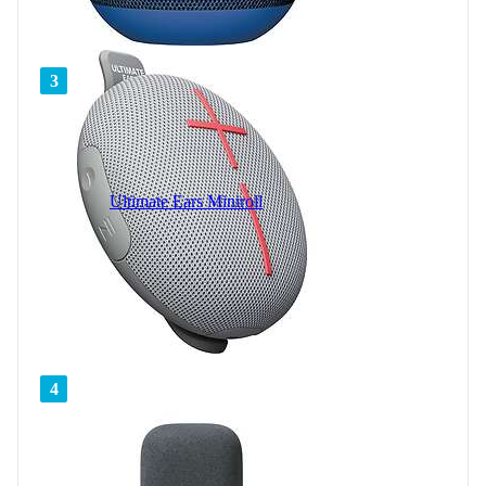
3
Ultimate Ears Miniroll
4