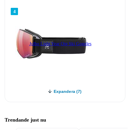
4
Julbo Light Year Otg Ski Goggles
Expandera (7)
Trendande just nu