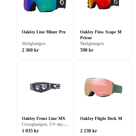
Oakley Line Miner Pro
Oakley Flow Scape M
Prizm
Skidglasögon
Skidglasögon
2 360 kr
598 kr
Oakley Front Line MX
Oakley Flight Deck M
Crossglasögon, UV-skydd, Hjälmkompatibel, Vuxen
1 035 kr
2 230 kr