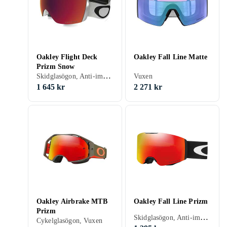
Oakley Flight Deck
Oakley Fall Line Matte
Prizm Snow
Skidglasögon, Anti-imsystem, Dubbla linser, UV-skydd, Hjälmkompatibel, Kan användas ovanpå glasögon (OTG), Vuxen
Vuxen
1 645 kr
2 271 kr
Oakley Airbrake MTB
Oakley Fall Line Prizm
Prizm
Skidglasögon, Anti-imsystem, Dubbla linser, UV-skydd, Hjälmkompatibel, Kan användas ovanpå glasögon (OTG), Vuxen
Cykelglasögon, Vuxen