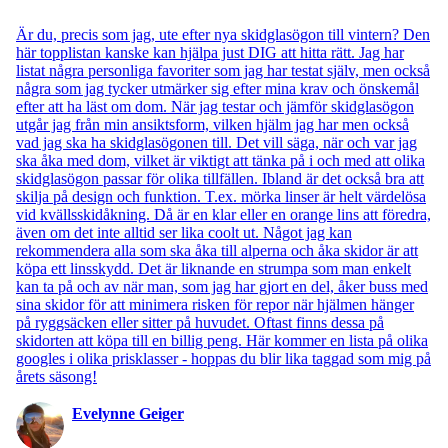
Är du, precis som jag, ute efter nya skidglasögon till vintern? Den
här topplistan kanske kan hjälpa just DIG att hitta rätt. Jag har
listat några personliga favoriter som jag har testat själv, men också
några som jag tycker utmärker sig efter mina krav och önskemål
efter att ha läst om dom. När jag testar och jämför skidglasögon
utgår jag från min ansiktsform, vilken hjälm jag har men också
vad jag ska ha skidglasögonen till. Det vill säga, när och var jag
ska åka med dom, vilket är viktigt att tänka på i och med att olika
skidglasögon passar för olika tillfällen. Ibland är det också bra att
skilja på design och funktion. T.ex. mörka linser är helt värdelösa
vid kvällsskidåkning. Då är en klar eller en orange lins att föredra,
även om det inte alltid ser lika coolt ut. Något jag kan
rekommendera alla som ska åka till alperna och åka skidor är att
köpa ett linsskydd. Det är liknande en strumpa som man enkelt
kan ta på och av när man, som jag har gjort en del, åker buss med
sina skidor för att minimera risken för repor när hjälmen hänger
på ryggsäcken eller sitter på huvudet. Oftast finns dessa på
skidorten att köpa till en billig peng. Här kommer en lista på olika
googles i olika prisklasser - hoppas du blir lika taggad som mig på
årets säsong!
Evelynne Geiger