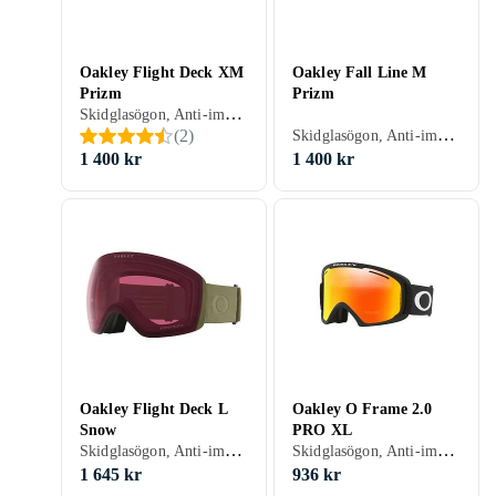
Oakley Flight Deck XM
Oakley Fall Line M
Prizm
Prizm
Skidglasögon, Anti-imsystem, Dubbla linser, UV-skydd, Hjälmkompatibel, Kan användas ovanpå glasögon (OTG), Vuxen
Skidglasögon, Anti-imsystem, UV-skydd, Hjälmkompatibel, Vuxen
(
2
)
1 400 kr
1 400 kr
Oakley Flight Deck L
Oakley O Frame 2.0
Snow
PRO XL
Skidglasögon, Anti-imsystem, UV-skydd, Vuxen
Skidglasögon, Anti-imsystem, Dubbla linser, UV-skydd, Hjälmkompatibel, Vuxen
1 645 kr
936 kr