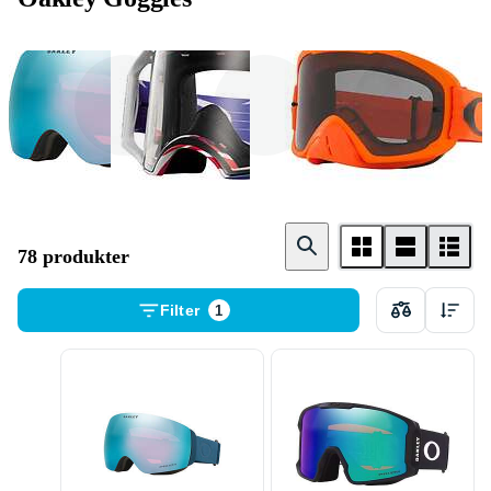
Skidglasögon
Cykelglasögon
Crossglasögon
78 produkter
Filter
1