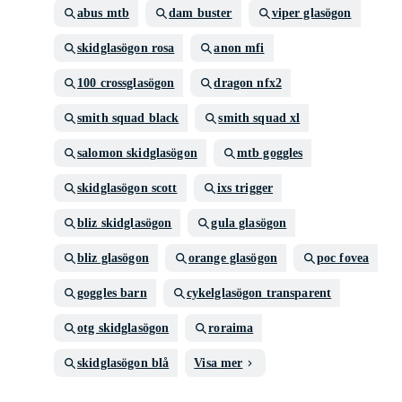
abus mtb
dam buster
viper glasögon
skidglasögon rosa
anon mfi
100 crossglasögon
dragon nfx2
smith squad black
smith squad xl
salomon skidglasögon
mtb goggles
skidglasögon scott
ixs trigger
bliz skidglasögon
gula glasögon
bliz glasögon
orange glasögon
poc fovea
goggles barn
cykelglasögon transparent
otg skidglasögon
roraima
skidglasögon blå
Visa mer