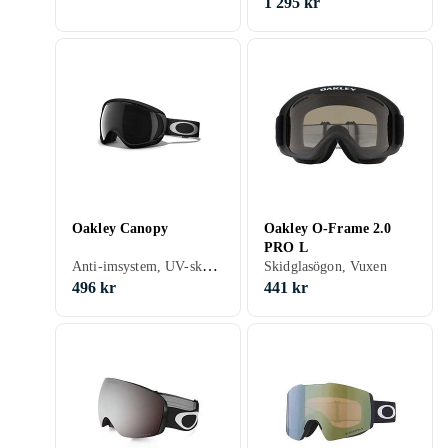
1 295 kr
Oakley Canopy
Oakley O-Frame 2.0
PRO L
Anti-imsystem, UV-skydd, Hjälmkompatibel, Kan användas ovanpå glasögon (OTG), Vuxen
Skidglasögon, Vuxen
496 kr
441 kr