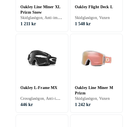
Oakley Line Miner XL
Oakley Flight Deck L
Prizm Snow
Skidglasögon, Anti-imsystem, UV-skydd, Hjälmkompatibel, Vuxen
Skidglasögon, Vuxen
1 211 kr
1 548 kr
Oakley L-Frame MX
Oakley Line Miner M
Prizm
Crossglasögon, Anti-imsystem, UV-skydd, Vuxen
Skidglasögon, Vuxen
446 kr
1 242 kr