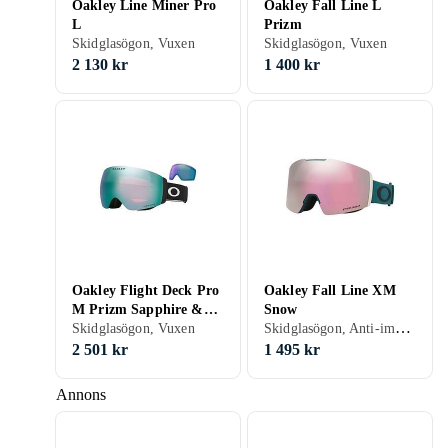
Oakley Line Miner Pro
Oakley Fall Line L
L
Prizm
Skidglasögon, Vuxen
Skidglasögon, Vuxen
2 130 kr
1 400 kr
Oakley Flight Deck Pro
Oakley Fall Line XM
M Prizm Sapphire &
Snow
Skidglasögon, Anti-imsystem, UV-skydd, Hjälmkompatibel, Kan användas ovanpå glasögon (OTG), Vuxen
Prizm Iced
Skidglasögon, Vuxen
2 501 kr
1 495 kr
Annons