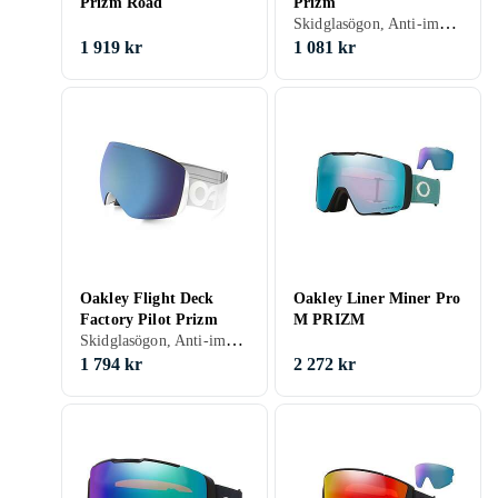
Prizm Road
Prizm
Skidglasögon, Anti-imsystem, UV-skydd, Hjälmkompatibel, Vuxen
1 919 kr
1 081 kr
Oakley Flight Deck
Oakley Liner Miner Pro
Factory Pilot Prizm
M PRIZM
Skidglasögon, Anti-imsystem, Dubbla linser, UV-skydd, Hjälmkompatibel, Kan användas ovanpå glasögon (OTG), Vuxen
1 794 kr
2 272 kr