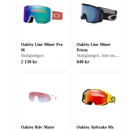
Oakley Line Miner Pro
Oakley Line Miner
M
Prizm
Skidglasögon, Anti-imsystem, Dubbla linser, UV-skydd, Hjälmkompatibel, Kan användas ovanpå glasögon (OTG), Vuxen
Skidglasögon
2 130 kr
840 kr
Oakley Rslv Matte
Oakley Airbrake Mx