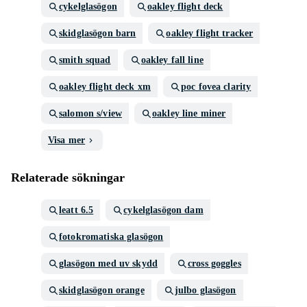
cykelglasögon
oakley flight deck
skidglasögon barn
oakley flight tracker
smith squad
oakley fall line
oakley flight deck xm
poc fovea clarity
salomon s/view
oakley line miner
Visa mer
Relaterade sökningar
leatt 6.5
cykelglasögon dam
fotokromatiska glasögon
glasögon med uv skydd
cross goggles
skidglasögon orange
julbo glasögon