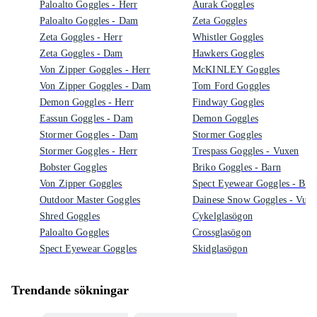
Paloalto Goggles - Herr
Aurak Goggles
Paloalto Goggles - Dam
Zeta Goggles
Zeta Goggles - Herr
Whistler Goggles
Zeta Goggles - Dam
Hawkers Goggles
Von Zipper Goggles - Herr
McKINLEY Goggles
Von Zipper Goggles - Dam
Tom Ford Goggles
Demon Goggles - Herr
Findway Goggles
Eassun Goggles - Dam
Demon Goggles
Stormer Goggles - Dam
Stormer Goggles
Stormer Goggles - Herr
Trespass Goggles - Vuxen
Bobster Goggles
Briko Goggles - Barn
Von Zipper Goggles
Spect Eyewear Goggles - Bar
Outdoor Master Goggles
Dainese Snow Goggles - Vux
Shred Goggles
Cykelglasögon
Paloalto Goggles
Crossglasögon
Spect Eyewear Goggles
Skidglasögon
Trendande sökningar