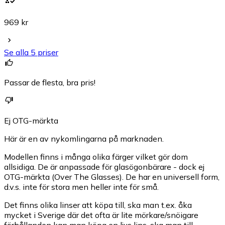
969 kr
Se alla 5 priser
Passar de flesta, bra pris!
Ej OTG-märkta
Här är en av nykomlingarna på marknaden.
Modellen finns i många olika färger vilket gör dom
allsidiga. De är anpassade för glasögonbärare - dock ej
OTG-märkta (Over The Glasses). De har en universell form,
d.v.s. inte för stora men heller inte för små.
Det finns olika linser att köpa till, ska man t.ex. åka
mycket i Sverige där det ofta är lite mörkare/snöigare
förhållanden kan man köpa en ljus lins, ska man till