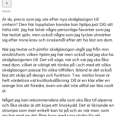
Är du, precis som jag, ute efter nya skidglasögon till
vintern? Den här topplistan kanske kan hjälpa just DIG att
hitta rätt. Jag har listat några personliga favoriter som jag
har testat själv, men också några som jag tycker utmärker
sig efter mina krav och önskemål efter att ha läst om dom.
När jag testar och jämför skidglasögon utgår jag från min
ansiktsform, vilken hjälm jag har men också vad jag ska ha
skidglasögonen till. Det vill säga, när och var jag ska åka
med dom, vilket är viktigt att tänka på i och med att olika
skidglasögon passar för olika tillfällen. Ibland är det också
bra att skilja på design och funktion. T.ex. mörka linser är
helt värdelösa vid kvällsskidåkning. Då är en klar eller en
orange lins att föredra, även om det inte alltid ser lika coolt
ut.
Något jag kan rekommendera alla som ska åka till alperna
och åka skidor är att köpa ett linsskydd. Det är liknande en
strumpa som man enkelt kan ta på och av när man, som
jag har gjort en del, åker buss med sina skidor för att