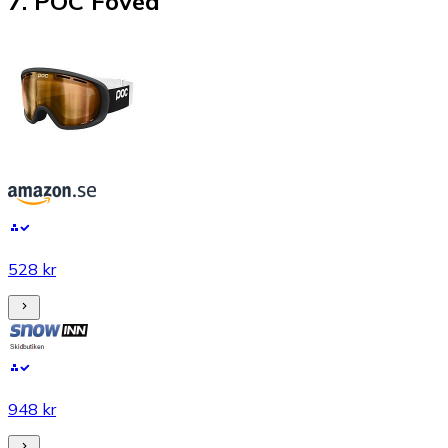
7
.
POC Fovea
528 kr
948 kr