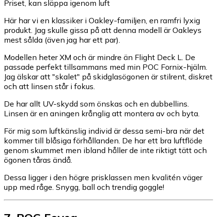
Priset, kan släppa igenom luft
Här har vi en klassiker i Oakley-familjen, en ramfri lyxig
produkt. Jag skulle gissa på att denna modell är Oakleys
mest sålda (även jag har ett par).
Modellen heter XM och är mindre än Flight Deck L. De
passade perfekt tillsammans med min POC Fornix-hjälm.
Jag älskar att "skalet" på skidglasögonen är stilrent, diskret
och att linsen står i fokus.
De har allt UV-skydd som önskas och en dubbellins.
Linsen är en aningen krånglig att montera av och byta.
För mig som luftkänslig individ är dessa semi-bra när det
kommer till blåsiga förhållanden. De har ett bra luftflöde
genom skummet men ibland håller de inte riktigt tätt och
ögonen tåras ändå.
Dessa ligger i den högre prisklassen men kvalitén väger
upp med råge. Snygg, ball och trendig goggle!