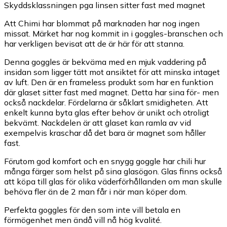
Skyddsklassningen pga linsen sitter fast med magnet
Att Chimi har blommat på marknaden har nog ingen
missat. Märket har nog kommit in i goggles-branschen och
har verkligen bevisat att de är här för att stanna.
Denna goggles är bekväma med en mjuk vaddering på
insidan som ligger tätt mot ansiktet för att minska intaget
av luft. Den är en frameless produkt som har en funktion
där glaset sitter fast med magnet. Detta har sina för- men
också nackdelar. Fördelarna är såklart smidigheten. Att
enkelt kunna byta glas efter behov är unikt och otroligt
bekvämt. Nackdelen är att glaset kan ramla av vid
exempelvis kraschar då det bara är magnet som håller
fast.
Förutom god komfort och en snygg goggle har chili hur
många färger som helst på sina glasögon. Glas finns också
att köpa till glas för olika väderförhållanden om man skulle
behöva fler än de 2 man får i när man köper dom.
Perfekta goggles för den som inte vill betala en
förmögenhet men ändå vill nå hög kvalité.