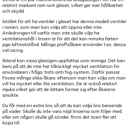
relativt markant ram runt glaset, vilket ger mer hållbarhet
och skydd.
Istället för att ha ventiler i glaset har denna modell ventiler
i ramen, som man kan välja att öppna eller inte.
Anledningen till varför man inte skulle vilja ha
ventilationshål i linsen är för att det kan minska farten
pga luftmotstånd. Många proffsåkare använder t.ex. dessa
vid racing.
Ibland kan vissa glasögon uppfattas som immiga. Det kan
bero på att de inte har tillräckligt mycket ventilation för
användaren i fråga, trots anti fog-system. Därför passar
Fovea många olika åkare, eftersom man kan välja om man
vill ha mycket eller lite ventilation, De är också relativt
mjuka vilket gör att de lättare formar sig efter åkarens
ansikte.
Du får med en extra lins så att du kan välja lins beroende
på väder. Skulle du inte vara nöjd linserna som följer med,
eller om någon skulle gå sönder, finns det även fler att
köpa till.