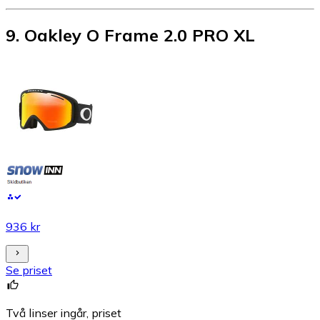
9
.
Oakley O Frame 2.0 PRO XL
936 kr
Se priset
Två linser ingår, priset