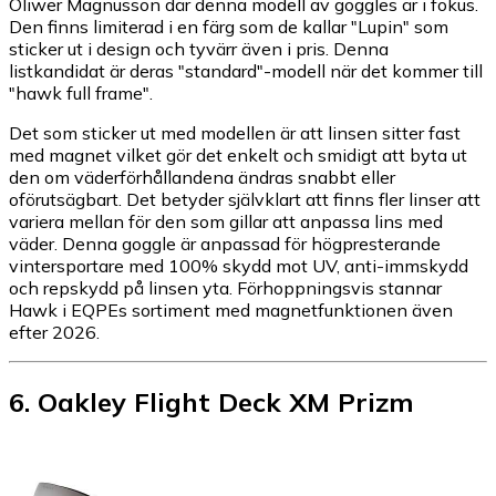
Oliwer Magnusson där denna modell av goggles är i fokus.
Den finns limiterad i en färg som de kallar "Lupin" som
sticker ut i design och tyvärr även i pris. Denna
listkandidat är deras "standard"-modell när det kommer till
"hawk full frame".
Det som sticker ut med modellen är att linsen sitter fast
med magnet vilket gör det enkelt och smidigt att byta ut
den om väderförhållandena ändras snabbt eller
oförutsägbart. Det betyder självklart att finns fler linser att
variera mellan för den som gillar att anpassa lins med
väder. Denna goggle är anpassad för högpresterande
vintersportare med 100% skydd mot UV, anti-immskydd
och repskydd på linsen yta. Förhoppningsvis stannar
Hawk i EQPEs sortiment med magnetfunktionen även
efter 2026.
6
.
Oakley Flight Deck XM Prizm