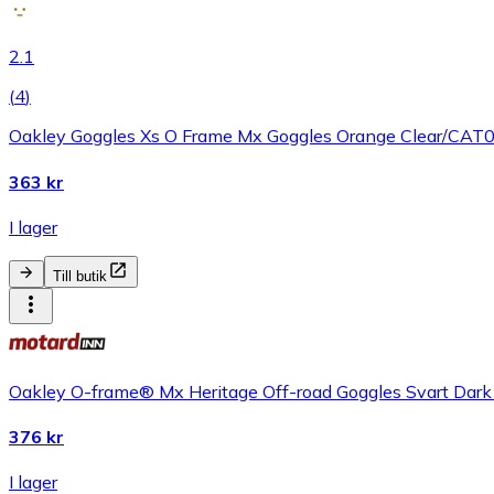
2.1
(
4
)
Oakley Goggles Xs O Frame Mx Goggles Orange Clear/CAT
363 kr
I lager
Till butik
Oakley O-frame® Mx Heritage Off-road Goggles Svart Dark
376 kr
I lager