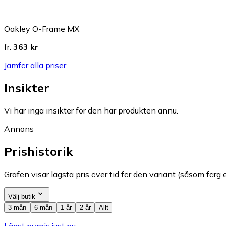
Oakley O-Frame MX
fr.
363 kr
Jämför alla priser
Insikter
Vi har inga insikter för den här produkten ännu.
Annons
Prishistorik
Grafen visar lägsta pris över tid för den variant (såsom färg e
Välj butik
3 mån
6 mån
1 år
2 år
Allt
Lägst nypris just nu