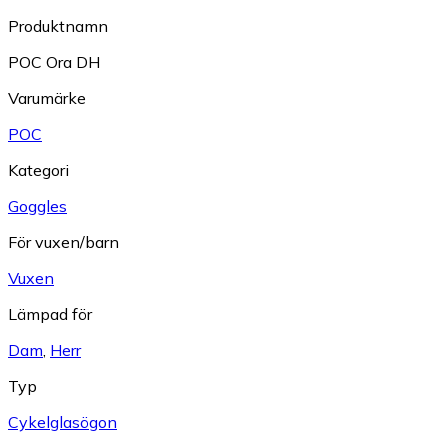
Produktnamn
POC Ora DH
Varumärke
POC
Kategori
Goggles
För vuxen/barn
Vuxen
Lämpad för
Dam
,
Herr
Typ
Cykelglasögon