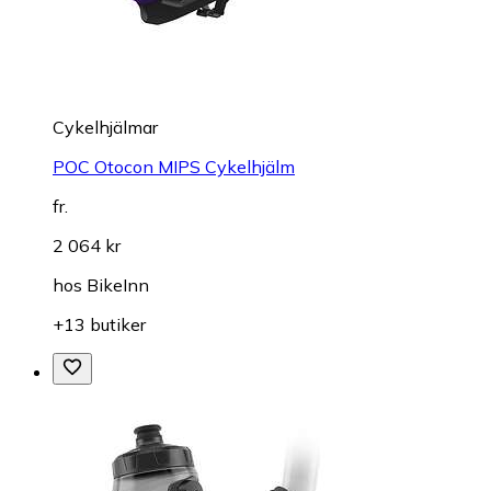
Cykelhjälmar
POC Otocon MIPS Cykelhjälm
fr.
2 064 kr
hos
BikeInn
+13 butiker