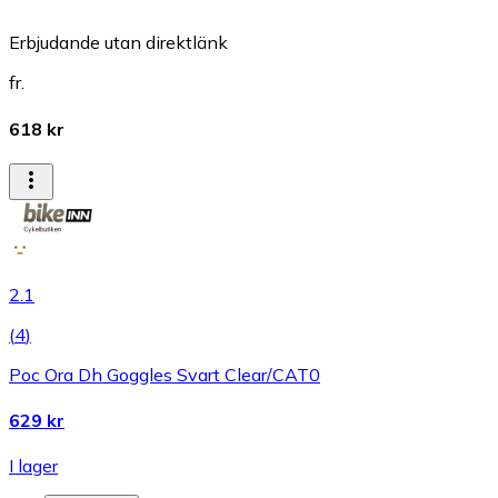
Erbjudande utan direktlänk
fr.
618 kr
2.1
(
4
)
Poc Ora Dh Goggles Svart Clear/CAT0
629 kr
I lager