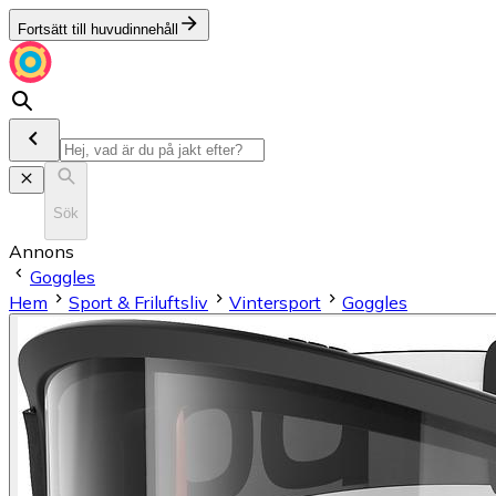
Fortsätt till huvudinnehåll
Sök
Annons
Goggles
Hem
Sport & Friluftsliv
Vintersport
Goggles