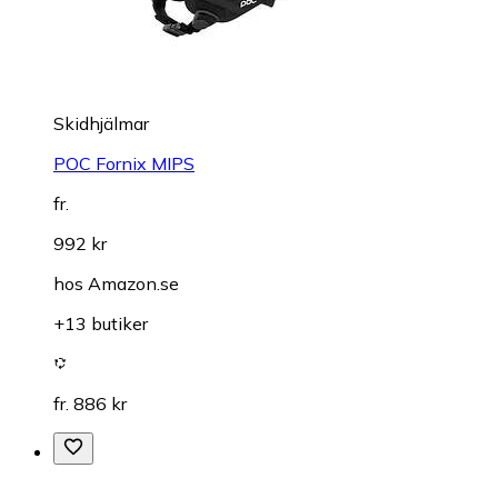
Skidhjälmar
POC Fornix MIPS
fr.
992 kr
hos
Amazon.se
+13 butiker
fr. 886 kr