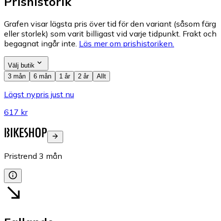
Prishistorik
Grafen visar lägsta pris över tid för den variant (såsom färg
eller storlek) som varit billigast vid varje tidpunkt. Frakt och
begagnat ingår inte.
Läs mer om prishistoriken.
Välj butik
3 mån
6 mån
1 år
2 år
Allt
Lägst nypris just nu
617 kr
Pristrend
3
mån