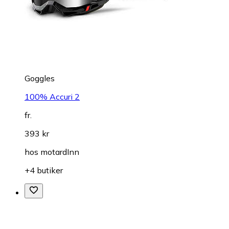
Goggles
100% Accuri 2
fr.
393 kr
hos
motardInn
+4 butiker