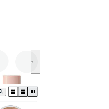
Visa mer
 . f . Cosmetics