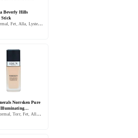
a Beverly Hills
 Stick
Stift, Normal, Fet, Alla, Lyster, Mineral, Oljefri, Parabenfri, Cruelty free, Parfymfri, Sulfatfri, Veganskt
nerals Norrsken Pure
 Illuminating
Puder, Normal, Torr, Fet, Alla, Återfuktande, Lyster, Mineral, Parfymfri, Veganskt
ion 30ml