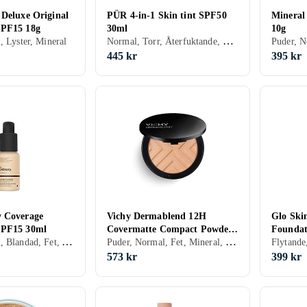
 Deluxe Original
PÜR 4-in-1 Skin tint SPF50
Mineral
SPF15 18g
30ml
10g
Normal, Torr, Återfuktande, Mineral
, Lyster, Mineral
Puder, N
445 kr
395 kr
 Coverage
Vichy Dermablend 12H
Glo Ski
SPF15 30ml
Covermatte Compact Powder
Foundat
Kräm, Normal, Blandad, Fet, Alla, Mineral, Cruelty free, Veganskt
Puder, Normal, Fet, Mineral, Parabenfri, Kompakt, Allergitestad
Foundation SPF25 9.5g
573 kr
399 kr