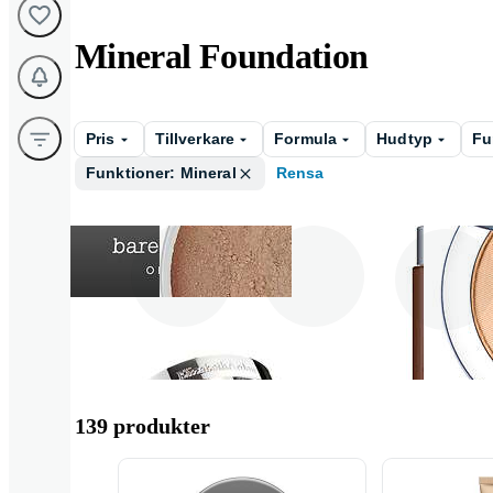
Mineral Foundation
Pris
Tillverkare
Formula
Hudtyp
Fu
Funktioner: Mineral
Rensa
bareMinerals
Idun Minerals
L ' Oréal Pari
139 produkter