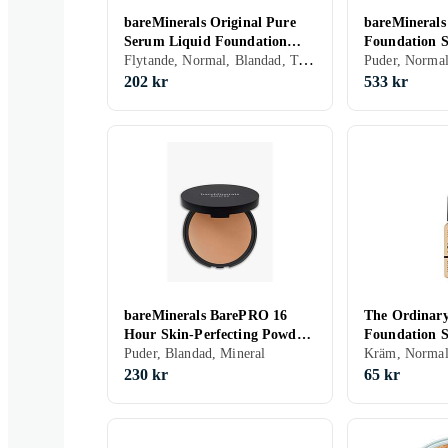
bareMinerals Original Pure
bareMinerals
Serum Liquid Foundation
Foundation 
Flytande, Normal, Blandad, Torr, Fet, Alla, Återfuktande, Mineral
30ml
Puder, Normal
202 kr
533 kr
bareMinerals BarePRO 16
The Ordinary
Hour Skin-Perfecting Powder
Foundation 
Foundation 8g
Puder, Blandad, Mineral
230 kr
65 kr