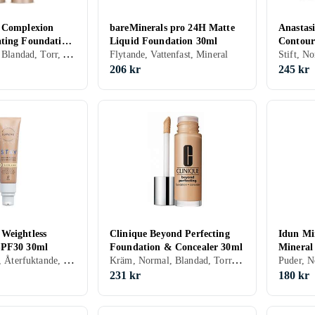
 Complexion
bareMinerals pro 24H Matte
Anastasi
ting Foundation
Liquid Foundation 30ml
Contour
Stift, Normal, Blandad, Torr, Alla, Återfuktande, Lyster, Mineral, Oljefri, Parabenfri, Veganskt, Allergitestad
10g
Flytande, Vattenfast, Mineral
206 kr
245 kr
Weightless
Clinique Beyond Perfecting
Idun Mi
SPF30 30ml
Foundation & Concealer 30ml
Mineral
Flytande, Alla, Återfuktande, Lyster, Mineral, Parfymfri, Veganskt
Kräm, Normal, Blandad, Torr, Fet, Alla, Återfuktande, Lyster, Mineral, Oljefri, Parabenfri, Parfymfri, Allergitestad
Foundat
231 kr
180 kr