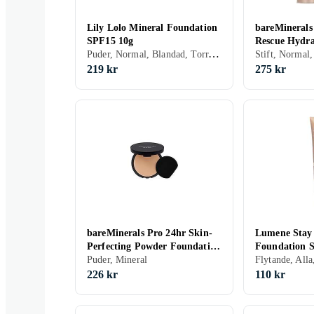
Lily Lolo Mineral Foundation
bareMinerals
SPF15 10g
Rescue Hydra
Puder, Normal, Blandad, Torr, Fet, Alla, Vattenfast, Bronzing, Lyster, Mineral, Oljefri, Parabenfri, Cruelty free, Veganskt
Stick SPF25 
219 kr
275 kr
bareMinerals Pro 24hr Skin-
Lumene Stay 
Perfecting Powder Foundation
Foundation 
8g
Puder, Mineral
226 kr
110 kr