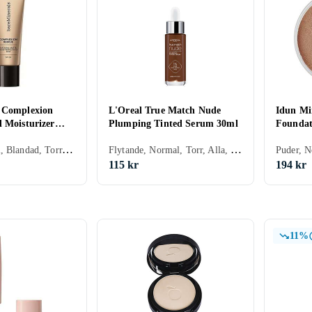
s
Madara
Lumene
Anastasia
Fenty B
Beverly Hills
 Complexion
L'Oreal True Match Nude
Idun Mi
d Moisturizer
Plumping Tinted Serum 30ml
Foundat
ty
Maria Åkerberg
Uoga Uoga
Rimmel
Bobbi 
Kräm, Normal, Blandad, Torr, Fet, Alla, Återfuktande, Lyster, Mineral, Oljefri, Parabenfri, Parfymfri, Silikonfri, Sulfatfri, Veganskt, Allergitestad
Flytande, Normal, Torr, Alla, Återfuktande, Lyster, Mineral, Parfymfri
115 kr
194 kr
11%