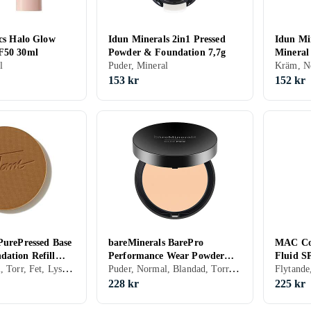
ics Halo Glow
Idun Minerals 2in1 Pressed
Idun Mi
F50 30ml
Powder & Foundation 7,7g
Mineral
l
Puder, Mineral
153 kr
152 kr
PurePressed Base
bareMinerals BarePro
MAC Cos
dation Refill
Performance Wear Powder
Fluid S
Puder, Normal, Torr, Fet, Lyster, Mineral, Oljefri, Parabenfri, Cruelty free, Veganskt
Puder, Normal, Blandad, Torr, Fet, Alla, Återfuktande, Bronzing, Lyster, Uppstramande, Mineral, Oljefri, Parabenfri, Kompakt, Sulfatfri, Veganskt, Allergitestad
Foundation 10ml
228 kr
225 kr