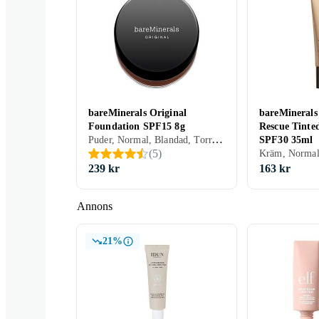
Clinique
MAC Cosmetic
Elizabeth Arden
bareMinerals Original
bareMinerals
Foundation SPF15 8g
Rescue Tinte
Lily Lolo
Artdeco
Glo Skin Beau
Puder, Normal, Blandad, Torr, Fet, Alla, Återfuktande, Lyster, Mineral, Oljefri, Parabenfri, Cruelty free, Parfymfri, Sulfatfri, Veganskt, Allergitestad
SPF30 35ml
(
5
)
239 kr
163 kr
Annons
Avene
21%