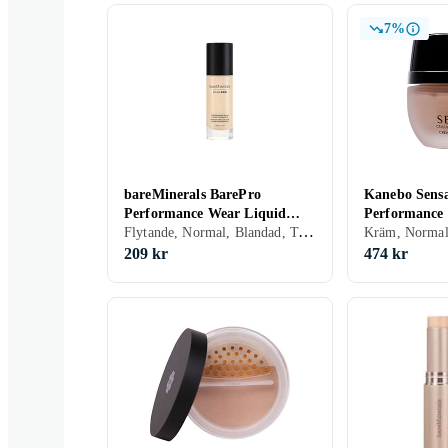
7%
bareMinerals BarePro
Kanebo Sensa
Performance Wear Liquid
Performance
Flytande, Normal, Blandad, Torr, Fet, Alla, Vattenfast, Återfuktande, Mineral, Oljefri, Parabenfri, Cruelty free, Parfymfri, Veganskt, Allergitestad
Foundation SPF20 30ml
Foundation 
209 kr
474 kr