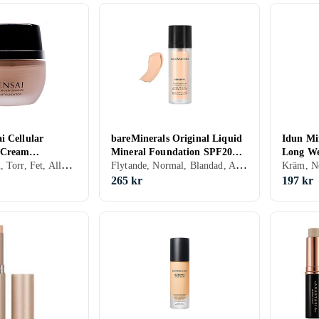
i Cellular
bareMinerals Original Liquid
Idun Min
 Cream
Mineral Foundation SPF20
Long We
Kräm, Normal, Torr, Fet, Alla, Återfuktande, Lyster, Uppstramande, Mineral
Flytande, Normal, Blandad, Alla, Lyster, Mineral, Silikonfri, Veganskt
30ml
30ml
Foundat
265 kr
197 kr