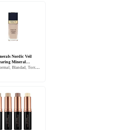
erals Nordic Veil
aring Mineral
Kräm, Normal, Blandad, Torr, Fet, Alla, Återfuktande, Lyster, Mineral, Veganskt
ion 26ml