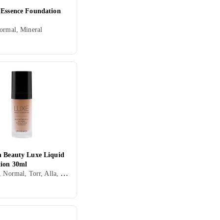
 Essence Foundation
ormal, Mineral
n Beauty Luxe Liquid
ion 30ml
Flytande, Normal, Torr, Alla, Återfuktande, Lyster, Uppstramande, Mineral, Parabenfri, Cruelty free