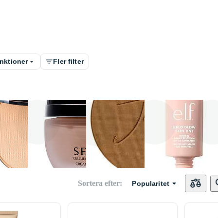
nktioner
Fler filter
PÜR
Jane Iredale
e . l
s
Kanebo
Sortera efter
:
Popularitet