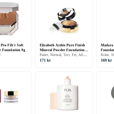
Pro Filt'r Soft
Elizabeth Arden Pure Finish
Madara 
r Foundation 9g
Mineral Powder Foundation
Foundat
Puder, Normal, Torr, Fet, Alla, Återfuktande, Bronzing, Lyster, Mineral, Oljefri, Parfymfri, Allergitestad
l
SPF20 9g
171 kr
169 kr