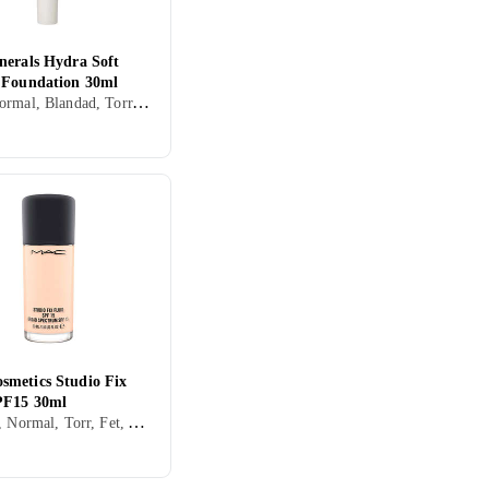
nerals Hydra Soft
 Foundation 30ml
Kräm, Normal, Blandad, Torr, Fet, Alla, Återfuktande, Lyster, Uppstramande, Mineral, Oljefri, Parabenfri, Cruelty free, Parfymfri, Sulfatfri, Veganskt
metics Studio Fix
PF15 30ml
Flytande, Normal, Torr, Fet, Alla, Lyster, Mineral, Oljefri