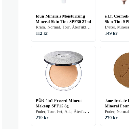
Idun Minerals Moisturizing
e.l.f. Cosmet
Mineral Skin Tint SPF30 27ml
Skin Tint SP
Kräm, Normal, Torr, Återfuktande, Bronzing, Mineral, Veganskt
Lyster, Minera
112 kr
149 kr
PÜR 4in1 Pressed Mineral
Jane Iredale 
Makeup SPF15 8g
Mineral Foun
Puder, Torr, Fet, Alla, Återfuktande, Lyster, Mineral, Parabenfri, Kompakt
9,9g
219 kr
270 kr