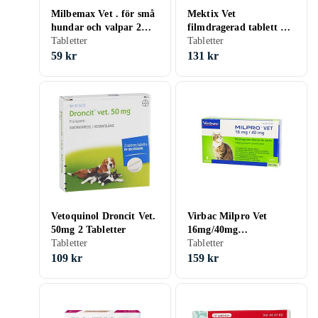
Milbemax Vet . för små
Mektix Vet
hundar och valpar 2
filmdragerad tablett 16
styck Tablett
Tabletter
mg/40 mg, 4 st
Tabletter
59 kr
131 kr
Vetoquinol Droncit Vet.
Virbac Milpro Vet
50mg 2 Tabletter
16mg/40mg
Tabletter
Filmdragerade
Tabletter
Tabletter för Katter 4st
109 kr
159 kr