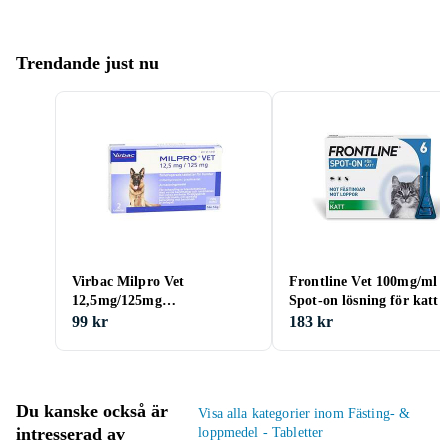
Trendande just nu
Virbac Milpro Vet
Frontline Vet 100mg/ml
12,5mg/125mg
Spot-on lösning för katt 
Filmdragerade Tabletter för
0,5ml
99 kr
183 kr
Hundar 2st
Du kanske också är
Visa alla kategorier inom Fästing- &
intresserad av
loppmedel - Tabletter