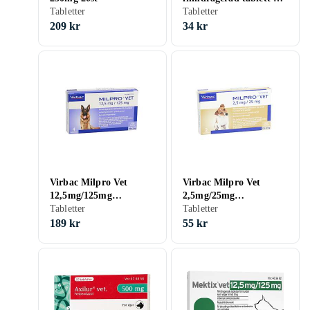
Tabletter
mg/25 mg, 2 st
Tabletter
209 kr
34 kr
Virbac Milpro Vet
Virbac Milpro Vet
12,5mg/125mg
2,5mg/25mg
Filmdragerade
Tabletter
Filmdragerade
Tabletter
Tabletter för Hundar
Tabletter för Små
189 kr
55 kr
4st
Hundar och Valpar 2st