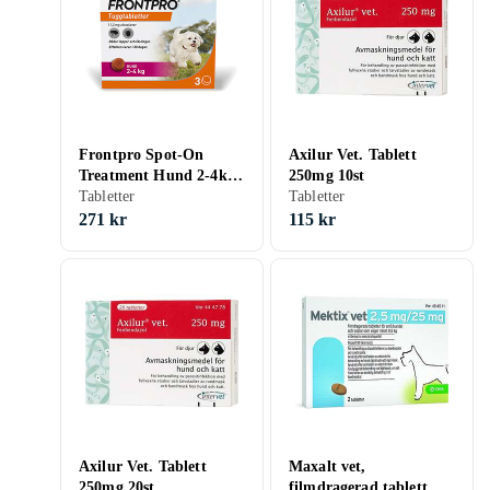
Frontpro Spot-On
Axilur Vet. Tablett
Treatment Hund 2-4kg
250mg 10st
3-Pack
Tabletter
Tabletter
271 kr
115 kr
Axilur Vet. Tablett
Maxalt vet,
250mg 20st
filmdragerad tablett 2,5