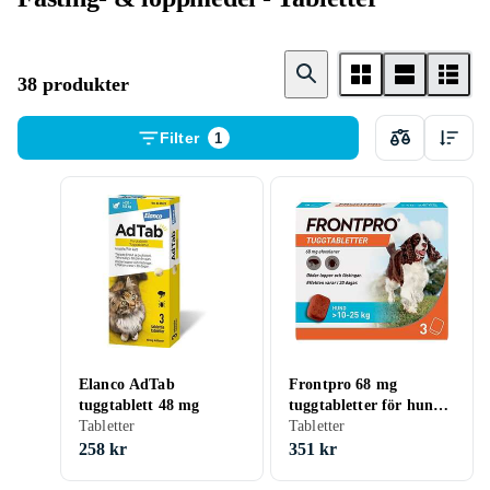
38 produkter
Filter
1
Elanco AdTab
Frontpro 68 mg
tuggtablett 48 mg
tuggtabletter för hund
Tabletter
10-25kg 3 st
Tabletter
258 kr
351 kr