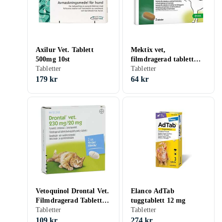
Axilur Vet. Tablett
Mektix vet,
500mg 10st
filmdragerad tablett
Tabletter
12,5 mg/125 mg 2
Tabletter
tablett(er)
179 kr
64 kr
Vetoquinol Drontal Vet.
Elanco AdTab
Filmdragerad Tablett
tuggtablett 12 mg
230mg/20mg 2st
Tabletter
Tabletter
109 kr
274 kr