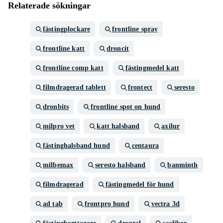
Relaterade sökningar
fästingplockare
frontline spray
frontline katt
droncit
frontline comp katt
fästingmedel katt
filmdragerad tablett
frontect
seresto
dronbits
frontline spot on hund
milpro vet
katt halsband
axilur
fästinghalsband hund
centaura
milbemax
seresto halsband
banminth
filmdragerad
fästingmedel för hund
ad tab
frontpro hund
vectra 3d