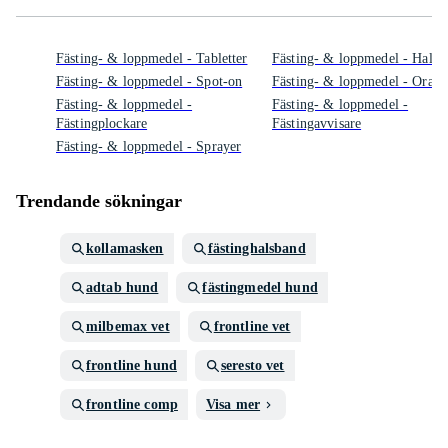
Fästing- & loppmedel - Tabletter
Fästing- & loppmedel - Halsb
Fästing- & loppmedel - Spot-on
Fästing- & loppmedel - Oral p
Fästing- & loppmedel -
Fästing- & loppmedel -
Fästingplockare
Fästingavvisare
Fästing- & loppmedel - Sprayer
Trendande sökningar
kollamasken
fästinghalsband
adtab hund
fästingmedel hund
milbemax vet
frontline vet
frontline hund
seresto vet
frontline comp
Visa mer