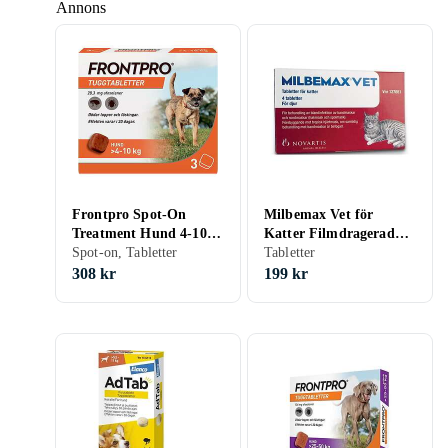
Annons
Frontpro Spot-On
Milbemax Vet för
Treatment Hund 4-10kg
Katter Filmdragerad
3-Pack
Spot-on, Tabletter
Tablett 4st
Tabletter
308 kr
199 kr