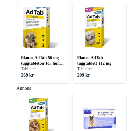
Elanco AdTab 56 mg
Elanco AdTab
tuggtabletter för hund
tuggtablett 112 mg
(1,3-2,5kg) 3 st
Tabletter
Tabletter
269 kr
299 kr
Annons