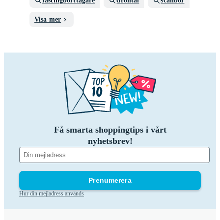
fästingborttagare
drontal
scalibor
Visa mer
Få smarta shoppingtips i vårt
nyhetsbrev!
Prenumerera
Hur din mejladress används