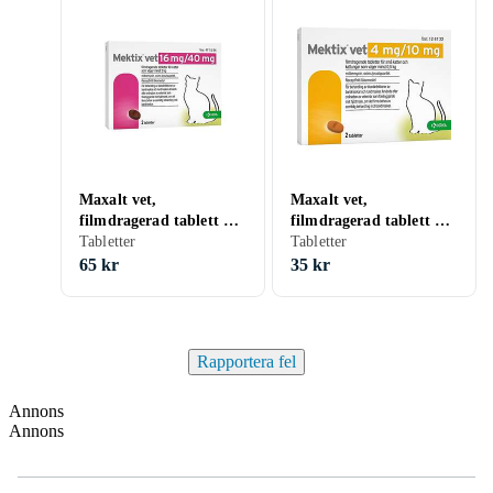
Maxalt vet,
Maxalt vet,
filmdragerad tablett 16
filmdragerad tablett 4
mg/40 mg 2 tablett(er)
Tabletter
mg/10 mg, 2 st
Tabletter
65 kr
35 kr
Rapportera fel
Annons
Annons