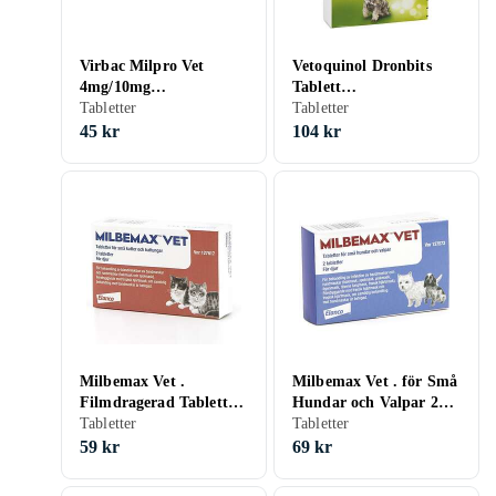
Virbac Milpro Vet
Vetoquinol Dronbits
4mg/10mg
Tablett
Filmdragerade
Tabletter
150mg/144mg/50mg 2st
Tabletter
Tabletter för Små
45 kr
104 kr
Katter och Kattungar
2st
Milbemax Vet .
Milbemax Vet . för Små
Filmdragerad Tablett
Hundar och Valpar 2
för Små Katter och
Tabletter
Tabletter
Tabletter
Kattungar 2st
59 kr
69 kr