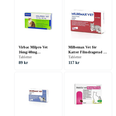
Virbac Milpro Vet
Milbemax Vet för
16mg/40mg
Katter Filmdragerad 2
Filmdragerade
Tabletter
Tabletter
Tabletter
Tabletter för Katter 2st
89 kr
117 kr