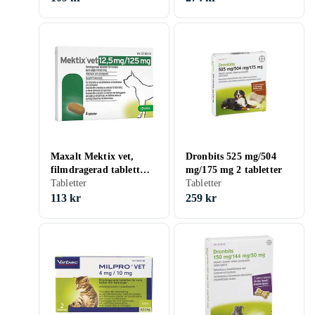
Maxalt Mektix vet,
Dronbits 525 mg/504
filmdragerad tablett
mg/175 mg 2 tabletter
12,5 mg/125 mg 4
Tabletter
Tabletter
tablett(er)
113 kr
259 kr