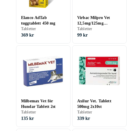
Elanco AdTab
Virbac Milpro Vet
tuggtablett 450 mg
12,5mg/125mg
Tabletter
Filmdragerade
Tabletter
Tabletter för Hundar
369 kr
99 kr
2st
Milbemax Vet för
Axilur Vet. Tablett
Hundar Tablett 2st
500mg 2x10st
Tabletter
Tabletter
135 kr
339 kr