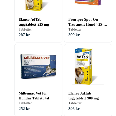
Elanco AdTab
Frontpro Spot-On
tuggtablett 225 mg
Treatment Hund >25-
Tabletter
50kg 136mg
Tabletter
287 kr
399 kr
Milbemax Vet för
Elanco AdTab
Hundar Tablett 4st
tuggtablett 900 mg
Tabletter
Tabletter
252 kr
396 kr