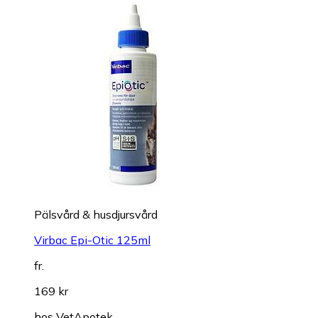
Pälsvård & husdjursvård
Virbac Epi-Otic 125ml
fr.
169 kr
hos
VetApotek