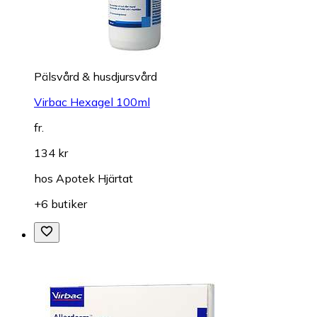
Pälsvård & husdjursvård
Virbac Hexagel 100ml
fr.
134 kr
hos
Apotek Hjärtat
+6 butiker