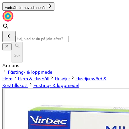
Fortsätt till huvudinnehåll
Sök
Annons
Fästing- & loppmedel
Hem
Hem & Hushåll
Husdjur
Husdjursvård &
Kosttillskott
Fästing- & loppmedel