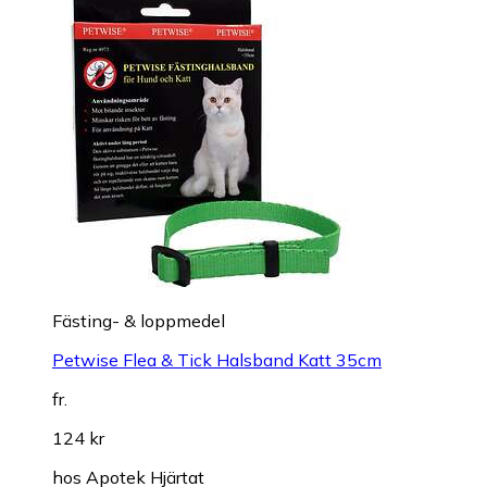
Fästing- & loppmedel
Petwise Flea & Tick Halsband Katt 35cm
fr.
124 kr
hos
Apotek Hjärtat