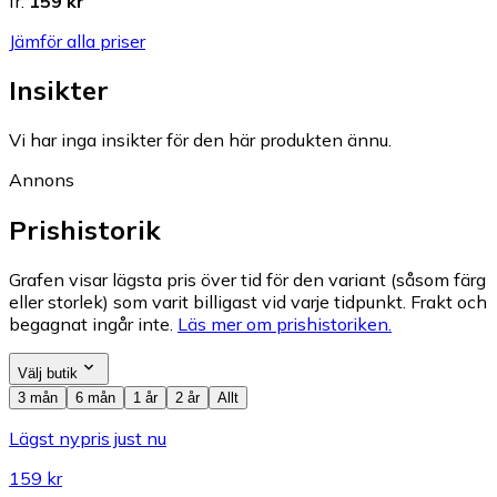
fr.
159 kr
Jämför alla priser
Insikter
Vi har inga insikter för den här produkten ännu.
Annons
Prishistorik
Grafen visar lägsta pris över tid för den variant (såsom färg
eller storlek) som varit billigast vid varje tidpunkt. Frakt och
begagnat ingår inte.
Läs mer om prishistoriken.
Välj butik
3 mån
6 mån
1 år
2 år
Allt
Lägst nypris just nu
159 kr