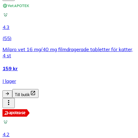
4.3
(
55
)
Milpro vet 16 mg/40 mg filmdragerade tabletter för katter,
4 st
159 kr
I lager
Till butik
4.2