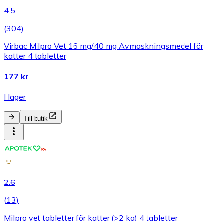
4.5
(
304
)
Virbac Milpro Vet 16 mg/40 mg Avmaskningsmedel för
katter 4 tabletter
177 kr
I lager
Till butik
2.6
(
13
)
Milpro vet tabletter för katter (>2 kg) 4 tabletter