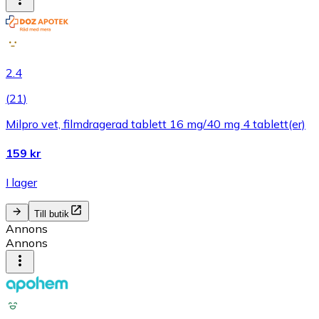
2.4
(
21
)
Milpro vet, filmdragerad tablett 16 mg/40 mg 4 tablett(er)
159 kr
I lager
Till butik
Annons
Annons