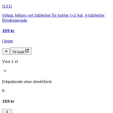
(
131
)
Virbac Milpro vet tabletter för katter (>2 kg), 4 tabletter,
filmdragerade
159 kr
I lager
Till butik
Visa 1 st
Erbjudande utan direktlänk
fr.
159 kr