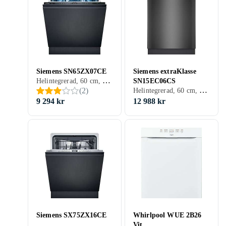
Siemens SN65ZX07CE
Siemens extraKlasse
Helintegrerad, 60 cm, 40 dB, B
SN15EC06CS
Helintegrerad, 60 cm, 42 dB, A
(
2
)
9 294 kr
12 988 kr
Siemens SX75ZX16CE
Whirlpool WUE 2B26
Vit