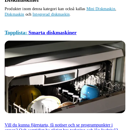
Produkter inom denna kategori kan också kallas
Mini Diskmaskin
,
Diskmaskin
och
Integrerad diskmaskin
.
Topplista:
Smarta diskmaskiner
Vill du kunna fjärrstarta, få notiser och se programpunkter i