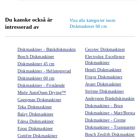
Du kanske också är
Visa alla kategorier inom
intresserad av
Diskmaskiner 60 cm
Diskmaskiner - Bänkdiskmaskin
Cecotec Diskmaskiner
Bosch Diskmaskiner
Electrolux Excellence
Diskmaskiner
Diskmaskiner 45 cm
Hendi Diskmaskiner
Diskmaskiner - Helintegrerad
Frigor Diskmaskiner
Diskmaskiner 60 cm
Avant Diskmaskiner
Diskmaskiner - Fristående
Ströme Diskmaskiner
Miele AutoOpen Drying™
Andersson Bänkdiskmaskin
Gaggenau Diskmaskiner
Diskmaskiner - Brun
Teka Diskmaskiner
Diskmaskiner - Matt/Borstad
Balay Diskmaskiner
Diskmaskiner - Creme
Edesa Diskmaskiner
Diskmaskiner - Transparent
Epoq Diskmaskiner
Bosch Zeolith Diskmaskiner
Comfee Diskmaskiner