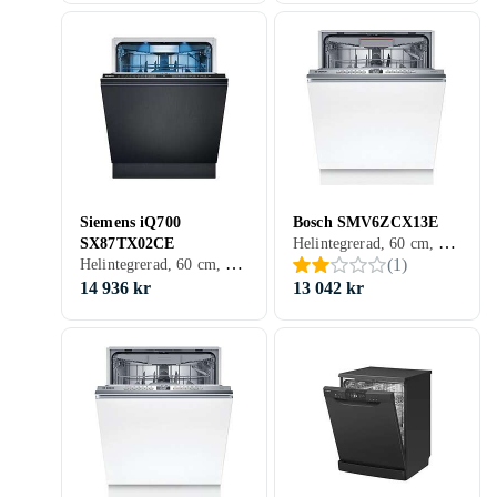
Siemens iQ700
Bosch SMV6ZCX13E
Helintegrerad, 60 cm, 40 dB, B
SX87TX02CE
Helintegrerad, 60 cm, 42 dB, A
(
1
)
14 936 kr
13 042 kr