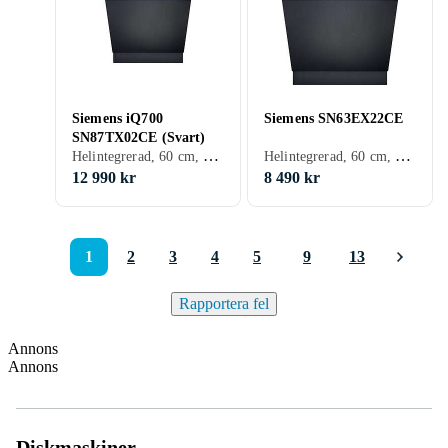
Siemens iQ700
Siemens SN63EX22CE
SN87TX02CE (Svart)
Helintegrerad, 60 cm, 42 dB, A
Helintegrerad, 60 cm, 42 dB, A
12 990 kr
8 490 kr
1
2
3
4
5
9
13
Rapportera fel
Annons
Annons
Diskmaskiner