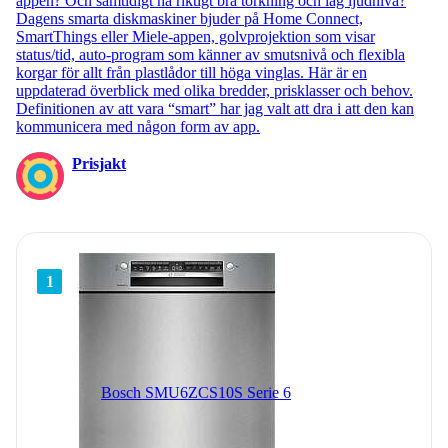
appen? Och samtidigt ha riktigt bra torkning och låg ljudnivå?
Dagens smarta diskmaskiner bjuder på Home Connect,
SmartThings eller Miele-appen, golvprojektion som visar
status/tid, auto-program som känner av smutsnivå och flexibla
korgar för allt från plastlådor till höga vinglas. Här är en
uppdaterad överblick med olika bredder, prisklasser och behov.
Definitionen av att vara “smart” har jag valt att dra i att den kan
kommunicera med någon form av app.
Prisjakt
1
Bosch SMU6ZCS10S Serie 6