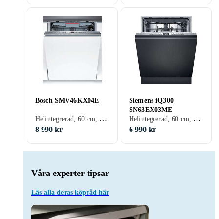
Bosch SMV46KX04E
Siemens iQ300
SN63EX03ME
Helintegrerad, 60 cm, 46 dB, E
Helintegrerad, 60 cm, 42 dB, B
8 990 kr
6 990 kr
Våra experter tipsar
Läs alla deras köpråd här