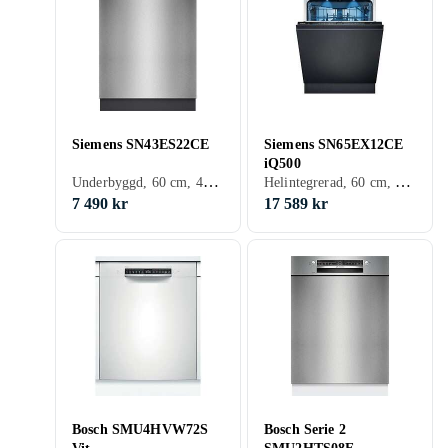
Siemens SN43ES22CE
Siemens SN65EX12CE
iQ500
Underbyggd, 60 cm, 42 dB, A
Helintegrerad, 60 cm, 42 dB, A
7 490 kr
17 589 kr
Bosch SMU4HVW72S
Bosch Serie 2