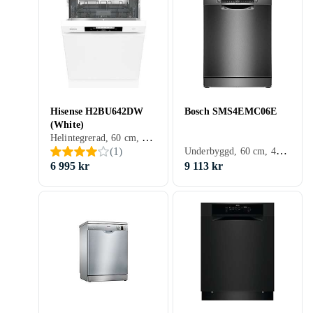
Hisense H2BU642DW
Bosch SMS4EMC06E
(White)
Helintegrerad, 60 cm, 44 dB, D
Underbyggd, 60 cm, 42 dB, B
(
1
)
6 995 kr
9 113 kr