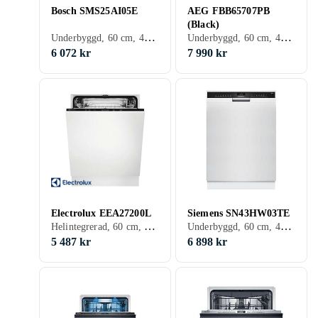
Bosch SMS25AI05E
AEG FBB65707PB
(Black)
Underbyggd, 60 cm, 48 dB, E
Underbyggd, 60 cm, 42 dB, B
6 072 kr
7 990 kr
Electrolux EEA27200L
Siemens SN43HW03TE
Helintegrerad, 60 cm, 46 dB, E
Underbyggd, 60 cm, 46 dB, C
5 487 kr
6 898 kr