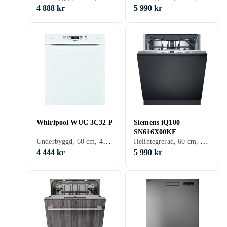
4 888 kr
5 990 kr
Whirlpool WUC 3C32 P
Siemens iQ100
SN616X00KF
Underbyggd, 60 cm, 42 dB, D
Helintegrerad, 60 cm, 46 dB, E
4 444 kr
5 990 kr