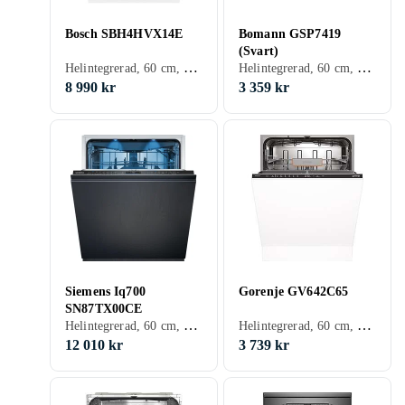
Bosch SBH4HVX14E
Bomann GSP7419
(Svart)
Helintegrerad, 60 cm, 46 dB, C
Helintegrerad, 60 cm, 47 dB, D
8 990 kr
3 359 kr
Siemens Iq700
Gorenje GV642C65
SN87TX00CE
Helintegrerad, 60 cm, 43 dB, A
Helintegrerad, 60 cm, 46 dB, C
12 010 kr
3 739 kr