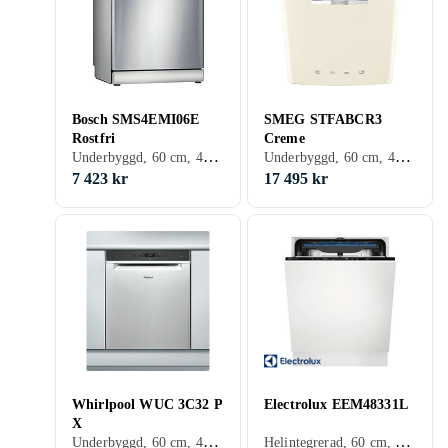
Bosch SMS4EMI06E
SMEG STFABCR3
Rostfri
Creme
Underbyggd, 60 cm, 42 dB, B
Underbyggd, 60 cm, 44 dB, B
7 423 kr
17 495 kr
Whirlpool WUC 3C32 P
Electrolux EEM48331L
X
Underbyggd, 60 cm, 42 dB, D
Helintegrerad, 60 cm, 42 dB, D