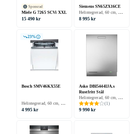
Siemens SN65ZX16CE
Sponsrad
Helintegrerad, 60 cm, 40 dB, B
Miele G 7265 SCVi XXL
15 490 kr
8 995 kr
23%
Bosch SMV46KX55E
Asko DBI5444IJA.s
Rustfritt Stål
Helintegrerad, 60 cm, 42 dB, A
Helintegrerad, 60 cm, 44 dB, E
(
1
)
4 995 kr
9 990 kr