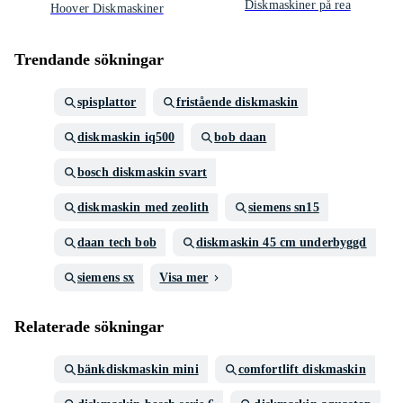
Diskmaskiner på rea
Hoover Diskmaskiner
Trendande sökningar
spisplattor
fristående diskmaskin
diskmaskin iq500
bob daan
bosch diskmaskin svart
diskmaskin med zeolith
siemens sn15
daan tech bob
diskmaskin 45 cm underbyggd
siemens sx
Visa mer
Relaterade sökningar
bänkdiskmaskin mini
comfortlift diskmaskin