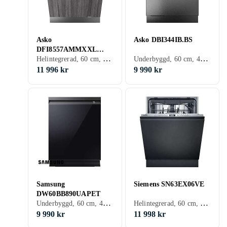
Asko
Asko DBI344IB.BS
DFI8557AMMXXL
Helintegrerad, 60 cm, 40 dB, A
Underbyggd, 60 cm, 42 dB, A
(integrerad)
11 996 kr
9 990 kr
Samsung
Siemens SN63EX06VE
DW60BB890UAPET
Underbyggd, 60 cm, 40 dB, B
Helintegrerad, 60 cm, 44 dB, B
9 990 kr
11 998 kr