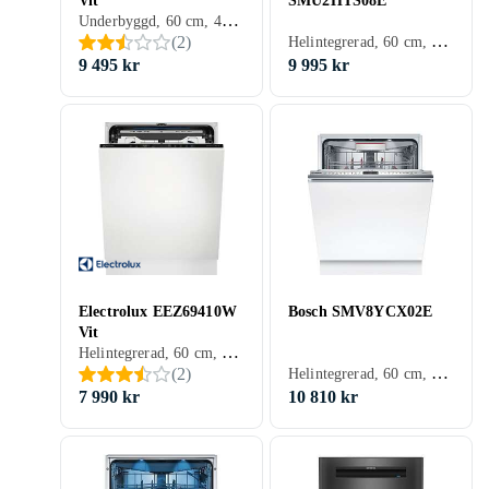
Vit
SMU2HTS08E
Underbyggd, 60 cm, 44 dB, E
Helintegrerad, 60 cm, 46 dB, C
(
2
)
9 495 kr
9 995 kr
Electrolux EEZ69410W
Bosch SMV8YCX02E
Vit
Helintegrerad, 60 cm, 42 dB, C
Helintegrerad, 60 cm, 44 dB, A
(
2
)
7 990 kr
10 810 kr