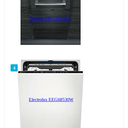
Siemens SR61IX05KE
4
Electrolux EEG68530W