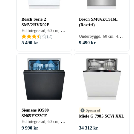
Bosch Serie 2
Bosch SMU6ZCS16E
SMV2HVX02E
(Rostfri)
Helintegrerad, 60 cm, 46 dB, D
Underbyggd, 60 cm, 40 dB, B
(
2
)
5 490 kr
9 490 kr
Siemens iQ500
Sponsrad
SN65EX22CE
Miele G 7985 SCVi XXL
Helintegrerad, 60 cm, 42 dB, A
9 990 kr
34 312 kr