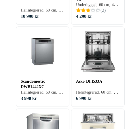
Underbyggd, 60 cm, 46 dB, D
Helintegrerad, 60 cm, 40 dB, B
(
2
)
10 990 kr
4 290 kr
Scandomestic
Asko DFI533A
DWB1442XC
Helintegrerad, 60 cm, 42 dB, C
Helintegrerad, 60 cm, 44 dB, C
3 990 kr
6 990 kr