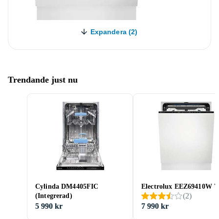
Expandera (2)
Trendande just nu
Cylinda DM4405FIC
Electrolux EEZ69410W V
(
2
)
(Integrerad)
5 990 kr
7 990 kr