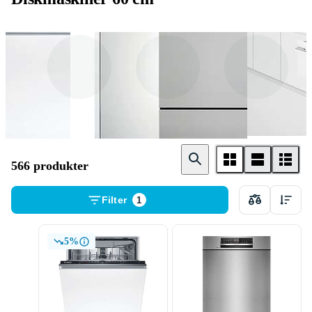
Helintegrerad
Underbyggd
Bänkdiskmaskin
566 produkter
Filter
1
5%