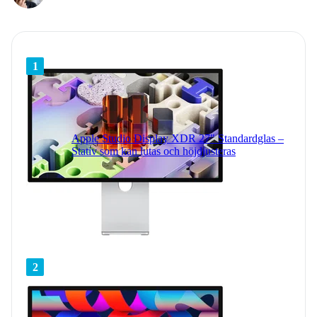
1
Apple Studio Display XDR 27" Standardglas –
Stativ som kan lutas och höjdjusteras
2