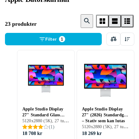
23 produkter
Filter
1
Apple Studio Display
Apple Studio Display
27" Standard Glass
27" (2026) Standardglas
5120x2880 (5K), 27 tum, LCD, 60 Hz
Tilt-adjustable Stand
– Stativ som kan lutas
5120x2880 (5K), 27 tum, LED LCD, 60 Hz
(
1
)
18 708 kr
18 269 kr