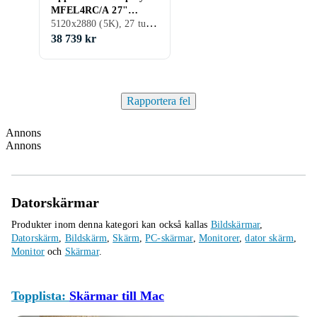
MFEL4RC/A 27"
5120x2880 (5K), 27 tum, LED LCD, 120 Hz
Standard 5K 120Hz
38 739 kr
Rapportera fel
Annons
Annons
Datorskärmar
Produkter inom denna kategori kan också kallas
Bildskärmar
,
Datorskärm
,
Bildskärm
,
Skärm
,
PC-skärmar
,
Monitorer
,
dator skärm
,
Monitor
och
Skärmar
.
Topplista:
Skärmar till Mac