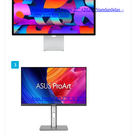
Apple Studio Display 27" (2026) Standardglas –
Stativ som kan lutas
3
Asus ProArt PA27JCV 27"