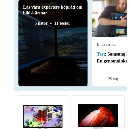
Läs våra experters köpråd om
bildskärmar
5 listor
11 tester
Bildskärmar
Test
:
Samsung Mo
En genomtänkt 
25 maj