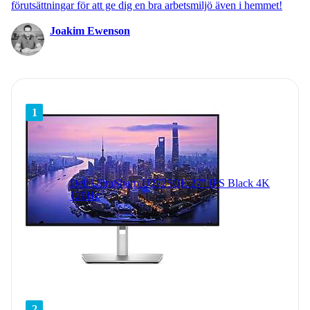
förutsättningar för att ge dig en bra arbetsmiljö även i hemmet!
Joakim Ewenson
1
Dell UltraSharp U2725QE 27" IPS Black 4K
120Hz
2