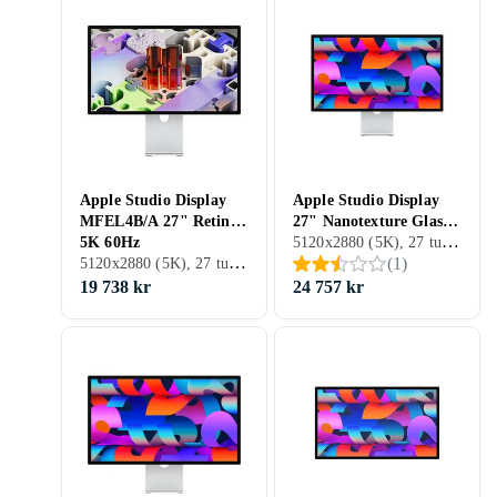
Apple Studio Display
Apple Studio Display
MFEL4B/A 27" Retina
27" Nanotexture Glass
5120x2880 (5K), 27 tum, LCD, 60 Hz
5K 60Hz
Tilt and Height
5120x2880 (5K), 27 tum, LED LCD, 60 Hz
(
1
)
Adjustable Stand
19 738 kr
24 757 kr