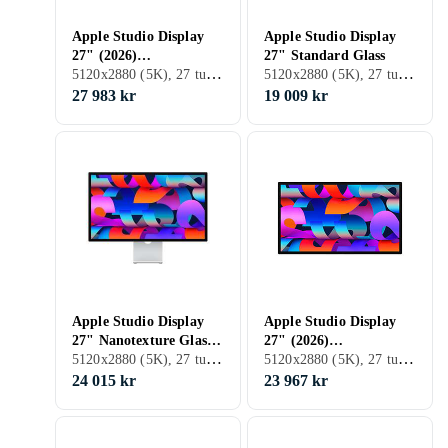
Apple Studio Display
Apple Studio Display
27" (2026)
27" Standard Glass
5120x2880 (5K), 27 tum, LED LCD, 60 Hz
5120x2880 (5K), 27 tum, LCD, 60 Hz
Nanotexturglas – Stativ
som kan lutas och
27 983 kr
19 009 kr
höjdjusteras
Apple Studio Display
Apple Studio Display
27" Nanotexture Glass
27" (2026)
5120x2880 (5K), 27 tum, LCD, 60 Hz
5120x2880 (5K), 27 tum, LED LCD, 60 Hz
Vesa Mount Adapter
Nanotexturglas –
VESA-
24 015 kr
23 967 kr
monteringsadapter