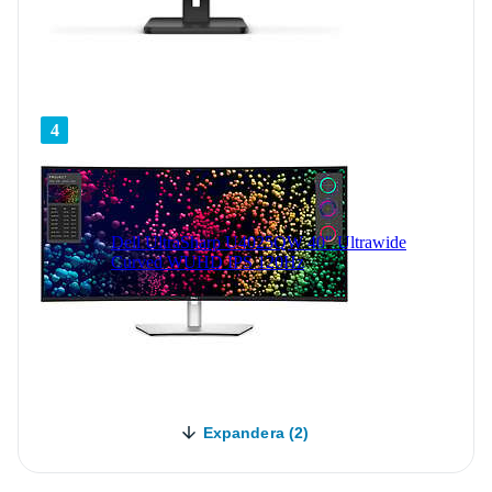
4
Dell UltraSharp U4025QW 40" Ultrawide
Curved WUHD IPS 120Hz
Expandera (2)