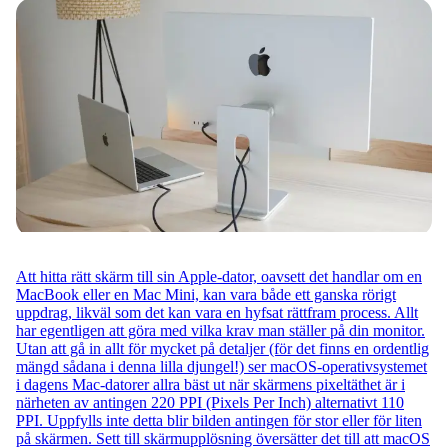
Att hitta rätt skärm till sin Apple-dator, oavsett det handlar om en
MacBook eller en Mac Mini, kan vara både ett ganska rörigt
uppdrag, likväl som det kan vara en hyfsat rättfram process. Allt
har egentligen att göra med vilka krav man ställer på din monitor.
Utan att gå in allt för mycket på detaljer (för det finns en ordentlig
mängd sådana i denna lilla djungel!) ser macOS-operativsystemet
i dagens Mac-datorer allra bäst ut när skärmens pixeltäthet är i
närheten av antingen 220 PPI (Pixels Per Inch) alternativt 110
PPI. Uppfylls inte detta blir bilden antingen för stor eller för liten
på skärmen. Sett till skärmupplösning översätter det till att macOS