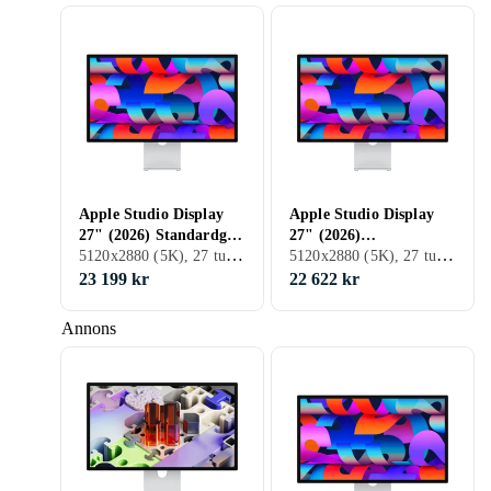
Apple Studio Display
Apple Studio Display
27" (2026) Standardglas
27" (2026)
5120x2880 (5K), 27 tum, LED LCD, 60 Hz
5120x2880 (5K), 27 tum, LED LCD, 60 Hz
– Stativ som kan lutas
Nanotexturglas – Stativ
och höjdjusteras
som kan lutas
23 199 kr
22 622 kr
Annons