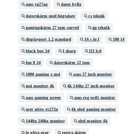
asus vg27aq
dator hylla
datorskärm med högtalare
cs teknik
gamingskärm 27 tum curved
gp teknik
displayport 1.2 standard
16 c in f
100 14
black box 3d
f sharp
l21 lcd
bm 8 24
datorskärm 22 tum
1080 gaming x msi
asus 27 inch monitor
msi monitor 4k
4k 144hz 27 inch monitor
asus gaming screen
asus rog swift monitor
acer nitro xv272u
4k oled gaming monitor
1440p 240hz monitor
oled monitor 4k
lg ultra gear
rotera skärm