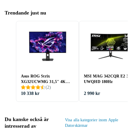
Trendande just nu
Asus ROG Strix
MSI MAG 342CQR E2 3
XG32UCWMG 31,5" 4K
UWQHD 180Hz
(
2
)
Ultra HD OLED
10 338 kr
2 990 kr
Du kanske också är
Visa alla kategorier inom Apple
intresserad av
Datorskärmar