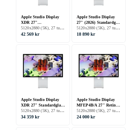
Apple Studio Display
Apple Studio Display
XDR 27"
27" (2026) Standardglas
5120x2880 (5K), 27 tum, LED LCD, 120 Hz
5120x2880 (5K), 27 tum, LED LCD, 60 Hz
Nanotexturglas – Stativ
– VESA-
som kan lutas och
monteringsadapter
42 569 kr
18 890 kr
höjdjusteras
Apple Studio Display
Apple Studio Display
XDR 27" Standardglas
MFEP4B/A 27" Retina
5120x2880 (5K), 27 tum, LED LCD, 120 Hz
5120x2880 (5K), 27 tum, LED LCD, 60 Hz
– VESA-
5K 60Hz
monteringsadapter
34 359 kr
24 000 kr