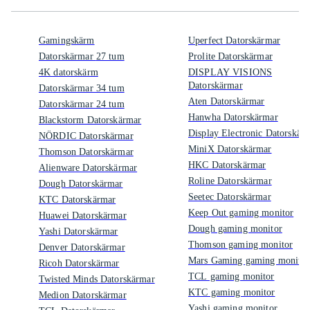
Gamingskärm
Uperfect Datorskärmar
Datorskärmar 27 tum
Prolite Datorskärmar
4K datorskärm
DISPLAY VISIONS
Datorskärmar
Datorskärmar 34 tum
Aten Datorskärmar
Datorskärmar 24 tum
Hanwha Datorskärmar
Blackstorm Datorskärmar
Display Electronic Datorskär
NÖRDIC Datorskärmar
MiniX Datorskärmar
Thomson Datorskärmar
HKC Datorskärmar
Alienware Datorskärmar
Roline Datorskärmar
Dough Datorskärmar
Seetec Datorskärmar
KTC Datorskärmar
Keep Out gaming monitor
Huawei Datorskärmar
Dough gaming monitor
Yashi Datorskärmar
Thomson gaming monitor
Denver Datorskärmar
Mars Gaming gaming monitor
Ricoh Datorskärmar
TCL gaming monitor
Twisted Minds Datorskärmar
KTC gaming monitor
Medion Datorskärmar
Yashi gaming monitor