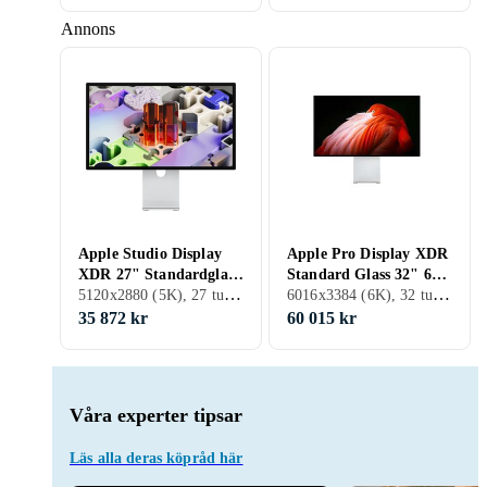
Annons
Apple Studio Display
Apple Pro Display XDR
XDR 27" Standardglas
Standard Glass 32" 6K
5120x2880 (5K), 27 tum, LED LCD, 120 Hz
6016x3384 (6K), 32 tum, LCD, 60 Hz
– Stativ som kan lutas
(6016x3384) IPS
och höjdjusteras
35 872 kr
60 015 kr
Våra experter tipsar
Läs alla deras köpråd här