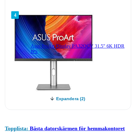
4
Asus ProArt Display PA32QCV 31.5" 6K HDR
IPS
Expandera (2)
Topplista:
Bästa datorskärmen för hemmakontoret