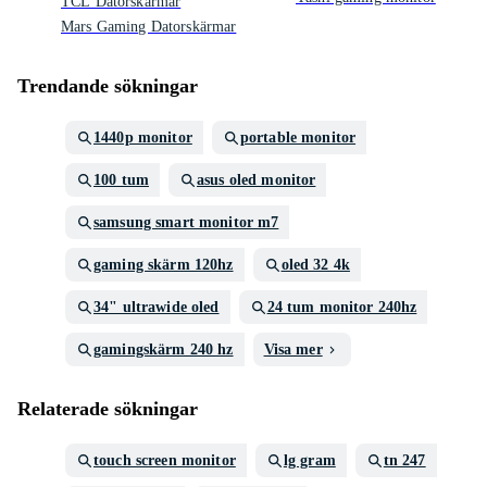
TCL Datorskärmar
Mars Gaming Datorskärmar
Trendande sökningar
1440p monitor
portable monitor
100 tum
asus oled monitor
samsung smart monitor m7
gaming skärm 120hz
oled 32 4k
34" ultrawide oled
24 tum monitor 240hz
gamingskärm 240 hz
Visa mer
Relaterade sökningar
touch screen monitor
lg gram
tn 247