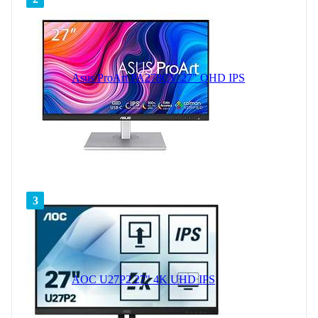
Asus ProArt PA278CV 27" QHD IPS
3
AOC U27P2 27" 4K UHD IPS