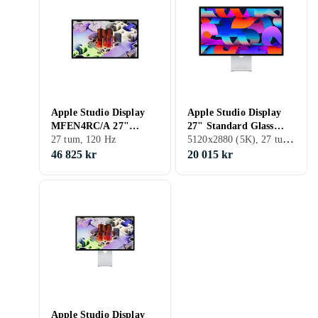
Apple Studio Display
Apple Studio Display
MFEN4RC/A 27"
27" Standard Glass
5120x2880 (5K), 27 tum, LCD, 60 Hz
Standard 5K 120Hz
27 tum, 120 Hz
Vesa Mount Adapter
46 825 kr
20 015 kr
Apple Studio Display