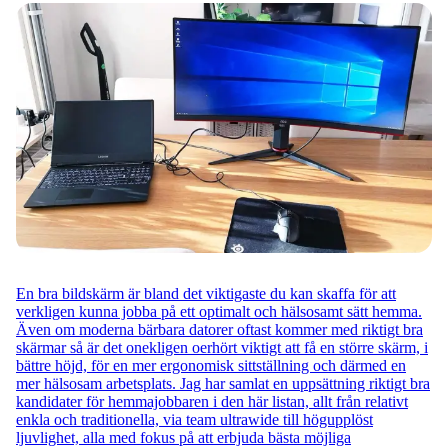
En bra bildskärm är bland det viktigaste du kan skaffa för att
verkligen kunna jobba på ett optimalt och hälsosamt sätt hemma.
Även om moderna bärbara datorer oftast kommer med riktigt bra
skärmar så är det onekligen oerhört viktigt att få en större skärm, i
bättre höjd, för en mer ergonomisk sittställning och därmed en
mer hälsosam arbetsplats. Jag har samlat en uppsättning riktigt bra
kandidater för hemmajobbaren i den här listan, allt från relativt
enkla och traditionella, via team ultrawide till högupplöst
ljuvlighet, alla med fokus på att erbjuda bästa möjliga