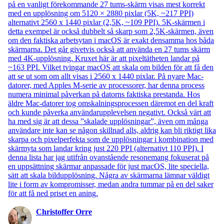
på en vanligt förekommande 27 tums-skärm visas mest korrekt
med en upplösning om 5120 × 2880 pixlar (5K, ~217 PPI)
alternativt 2560 x 1440 pixlar (2,5K, ~109 PPI). 5K-skärmen i
detta exempel är också dubbelt så skarp som 2,5K-skärmen, även
om den faktiska arbetsytan i macOS är exakt densamma hos båda
skärmarna. Det går givetvis också att använda en 27 tums skärm
med 4K-upplösning. Kruxet här är att pixeltätheten landar på
~163 PPI. Vilket tvingar macOS att skala om bilden för att få den
att se ut som om allt visas i 2560 x 1440 pixlar. På nyare Mac-
datorer, med Apples M-serie av processorer, har denna process
numera minimal påverkan på datorns faktiska prestanda. Hos
äldre Mac-datorer tog omskalningsprocessen däremot en del kraft
och kunde påverka användarupplevelsen negativt. Också värt att
ha med sig är att dessa ”skalade upplösningar”, även om många
användare inte kan se någon skillnad alls, aldrig kan bli riktigt lika
skarpa och pixelperfekta som de upplösningar i kombination med
skärmyta som landar kring just 220 PPI (alternativt 110 PPI). I
denna lista har jag utifrån ovanstående resonemang fokuserat på
en uppsättning skärmar anpassade för just macOS, lite speciella,
sätt att skala bildupplösning. Några av skärmarna lämnar väldigt
lite i form av kompromisser, medan andra tummar på en del saker
för att få ned priset en aning.
Christoffer Orre