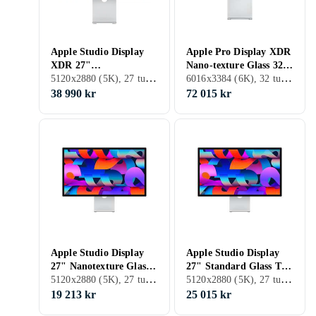
Apple Studio Display
Apple Pro Display XDR
XDR 27"
Nano-texture Glass 32"
5120x2880 (5K), 27 tum, LED LCD, 120 Hz
6016x3384 (6K), 32 tum, LCD, 60 Hz
Nanotexturglas –
6K IPS
VESA-
38 990 kr
72 015 kr
monteringsadapter
Apple Studio Display
Apple Studio Display
27" Nanotexture Glass
27" Standard Glass Tilt
5120x2880 (5K), 27 tum, LCD, 60 Hz
5120x2880 (5K), 27 tum, LCD, 60 Hz
Tilt-adjustable Stand
and Height Adjustable
Stand
19 213 kr
25 015 kr