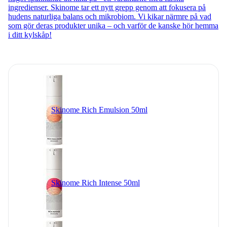
ingredienser. Skinome tar ett nytt grepp genom att fokusera på
hudens naturliga balans och mikrobiom. Vi kikar närmre på vad
som gör deras produkter unika – och varför de kanske hör hemma
i ditt kylskåp!
Skinome Rich Emulsion 50ml
Skinome Rich Intense 50ml