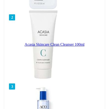
2
Acasia Skincare Clean Cleanser 100ml
3