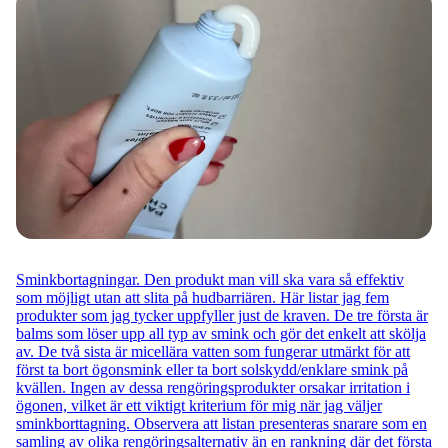
Sminkbortagningar. Den produkt man vill ska vara så effektiv
som möjligt utan att slita på hudbarriären. Här listar jag fem
produkter som jag tycker uppfyller just de kraven. De tre första är
balms som löser upp all typ av smink och gör det enkelt att skölja
av. De två sista är micellära vatten som fungerar utmärkt för att
först ta bort ögonsmink eller ta bort solskydd/enklare smink på
kvällen. Ingen av dessa rengöringsprodukter orsakar irritation i
ögonen, vilket är ett viktigt kriterium för mig när jag väljer
sminkborttagning. Observera att listan presenteras snarare som en
samling av olika rengöringsalternativ än en rankning där det första