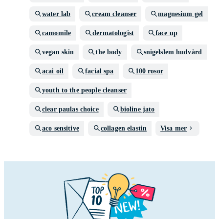
water lab
cream cleanser
magnesium gel
camomile
dermatologist
face up
vegan skin
the body
snigelslem hudvård
acai oil
facial spa
100 rosor
youth to the people cleanser
clear paulas choice
bioline jato
aco sensitive
collagen elastin
Visa mer