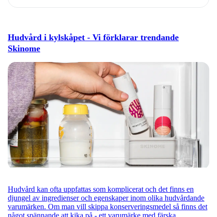
Hudvård i kylskåpet - Vi förklarar trendande
Skinome
Hudvård kan ofta uppfattas som komplicerat och det finns en
djungel av ingredienser och egenskaper inom olika hudvårdande
varumärken. Om man vill skippa konserveringsmedel så finns det
något spännande att kika på - ett varumärke med färska