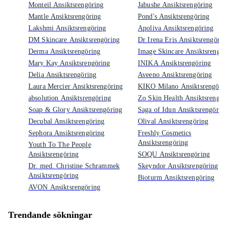
Monteil Ansiktsrengöring
Jabushe Ansiktsrengöring
Mantle Ansiktsrengöring
Pond's Ansiktsrengöring
Lakshmi Ansiktsrengöring
Apoliva Ansiktsrengöring
DM Skincare Ansiktsrengöring
Dr Irena Eris Ansiktsrengörin
Derma Ansiktsrengöring
Image Skincare Ansiktsrengör
Mary Kay Ansiktsrengöring
INIKA Ansiktsrengöring
Delia Ansiktsrengöring
Aveeno Ansiktsrengöring
Laura Mercier Ansiktsrengöring
KIKO Milano Ansiktsrengöri
absolution Ansiktsrengöring
Zo Skin Health Ansiktsrengör
Soap & Glory Ansiktsrengöring
Saga of Idun Ansiktsrengörin
Decubal Ansiktsrengöring
Olival Ansiktsrengöring
Sephora Ansiktsrengöring
Freshly Cosmetics
Ansiktsrengöring
Youth To The People
Ansiktsrengöring
SOQU Ansiktsrengöring
Dr. med. Christine Schrammek
Skeyndor Ansiktsrengöring
Ansiktsrengöring
Bioturm Ansiktsrengöring
AVON Ansiktsrengöring
Trendande sökningar