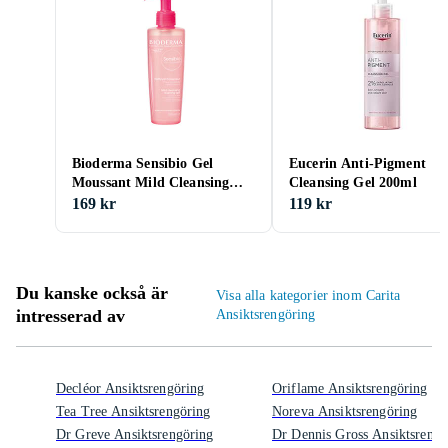
Bioderma Sensibio Gel
Eucerin Anti-Pigment
Moussant Mild Cleansing
Cleansing Gel 200ml
Foaming Gel Sensitive Skin
169 kr
119 kr
200ml
Du kanske också är
Visa alla kategorier inom Carita
intresserad av
Ansiktsrengöring
Decléor Ansiktsrengöring
Oriflame Ansiktsrengöring
Tea Tree Ansiktsrengöring
Noreva Ansiktsrengöring
Dr Greve Ansiktsrengöring
Dr Dennis Gross Ansiktsrengö