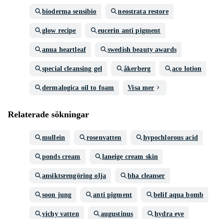
bioderma sensibio
neostrata restore
glow recipe
eucerin anti pigment
anua heartleaf
swedish beauty awards
special cleansing gel
åkerberg
aco lotion
dermalogica oil to foam
Visa mer
Relaterade sökningar
mullein
rosenvatten
hypochlorous acid
ponds cream
laneige cream skin
ansiktsrengöring olja
bha cleanser
soon jung
anti pigment
belif aqua bomb
vichy vatten
augustinus
hydra eye