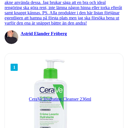
akne använda dessa. Jag brukar säga att en bra och ideal
rengöring ska göra rent, inte lämna någon hinna eller torka efteråt
samt knappt kännas. PS. Alla produkter i den här listan förtjänar
egentligen att hamna på första plats men jag ska försöka bena ut
varför den ena är snäppet bättre än den andra!
Astrid Elander Fröberg
1
CeraVe Hydrating Cleanser 236ml