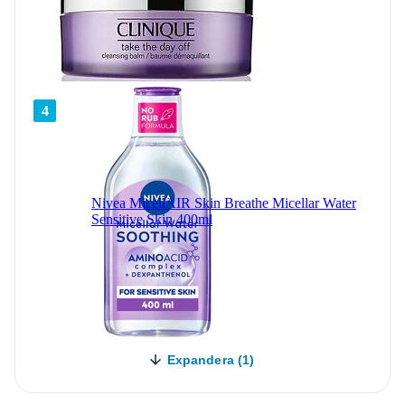
4
Nivea MicellAIR Skin Breathe Micellar Water
Sensitive Skin 400ml
Expandera (1)