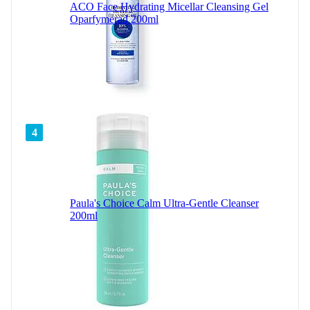
ACO Face Hydrating Micellar Cleansing Gel
Oparfymerad 200ml
4
Paula's Choice Calm Ultra-Gentle Cleanser
200ml