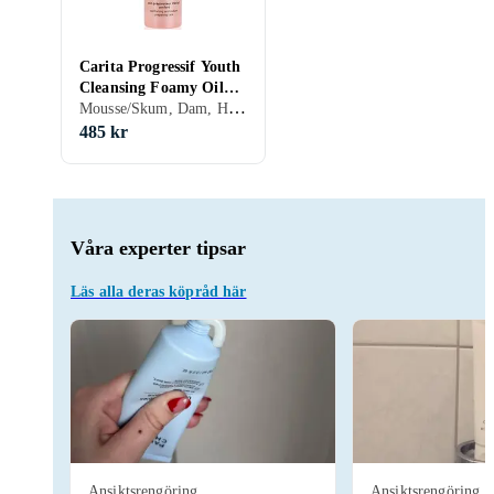
Carita Progressif Youth
Cleansing Foamy Oil
Mousse/Skum, Dam, Herr, Normal, Torr, Mogen, 200 ml/g
200ml
485 kr
Våra experter tipsar
Läs alla deras köpråd här
Ansiktsrengöring
Ansiktsrengöring