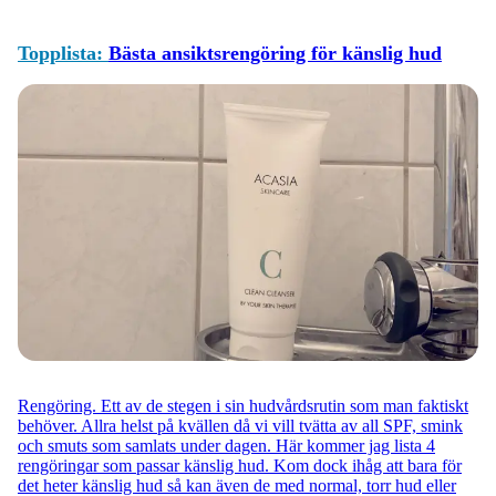
Topplista:
Bästa ansiktsrengöring för känslig hud
Rengöring. Ett av de stegen i sin hudvårdsrutin som man faktiskt
behöver. Allra helst på kvällen då vi vill tvätta av all SPF, smink
och smuts som samlats under dagen. Här kommer jag lista 4
rengöringar som passar känslig hud. Kom dock ihåg att bara för
det heter känslig hud så kan även de med normal, torr hud eller