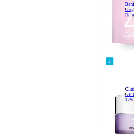
Bani
Orig
Reng
3
Clin
Off 
125