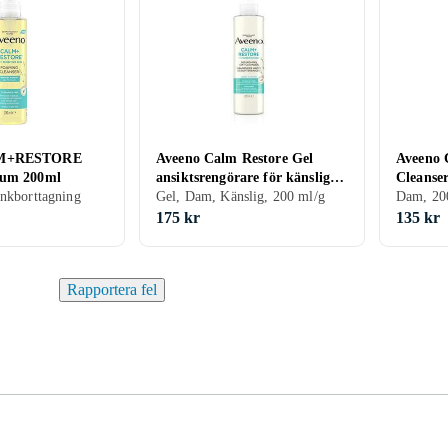
LM+RESTORE
Aveeno Calm Restore Gel
Aveeno 
kum 200ml
ansiktsrengörare för känslig
Cleanse
nkborttagning
hud 200ml
Gel, Dam, Känslig, 200 ml/g
Dam, 20
175 kr
135 kr
Rapportera fel