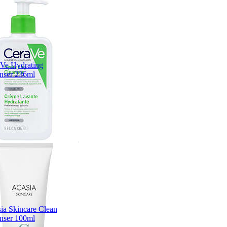
Ve Hydrating
nser 236ml
ia Skincare Clean
nser 100ml