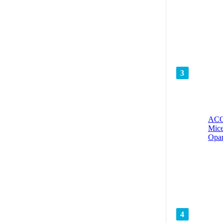
3
ACO
Mice
Opar
4