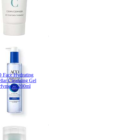
 Face Hydrating
llar Cleansing Gel
fymerad 200ml