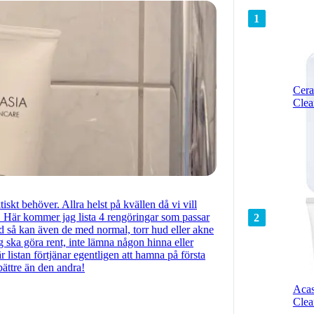
1
Cera
Clea
skt behöver. Allra helst på kvällen då vi vill
. Här kommer jag lista 4 rengöringar som passar
2
ud så kan även de med normal, torr hud eller akne
g ska göra rent, inte lämna någon hinna eller
 listan förtjänar egentligen att hamna på första
bättre än den andra!
Acas
Clea