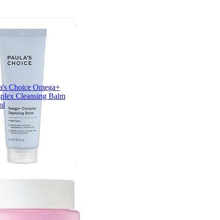
a's Choice Omega+
lex Cleansing Balm
ml