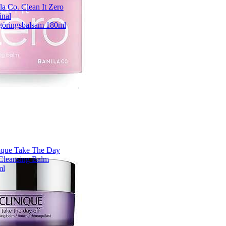
la Co. Clean It Zero
inal
öringsbalsam 180ml
ique Take The Day
Cleansing Balm
ml