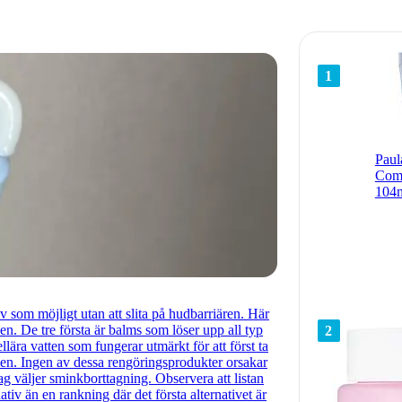
1
Paul
Comp
104
 som möjligt utan att slita på hudbarriären. Här
en. De tre första är balms som löser upp all typ
2
llära vatten som fungerar utmärkt för att först ta
len. Ingen av dessa rengöringsprodukter orsakar
 jag väljer sminkborttagning. Observera att listan
tiv än en rankning där det första alternativet är