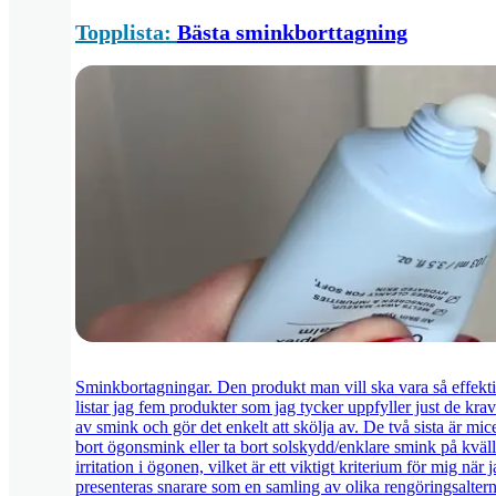
Topplista:
Bästa sminkborttagning
Sminkbortagningar. Den produkt man vill ska vara så effektiv
listar jag fem produkter som jag tycker uppfyller just de krav
av smink och gör det enkelt att skölja av. De två sista är mice
bort ögonsmink eller ta bort solskydd/enklare smink på kväl
irritation i ögonen, vilket är ett viktigt kriterium för mig när
presenteras snarare som en samling av olika rengöringsalterna