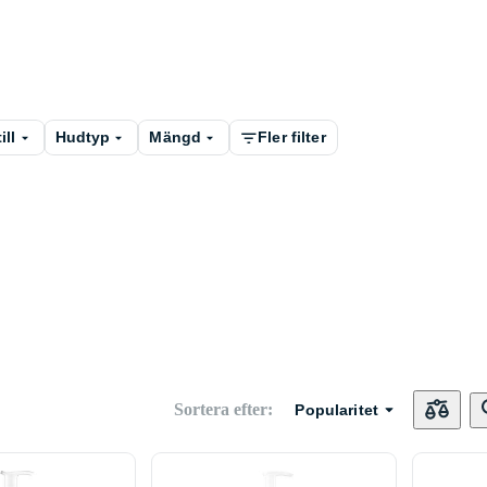
ill
Hudtyp
Mängd
Fler filter
Sortera efter
:
Popularitet