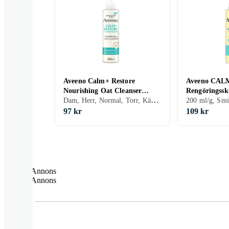
Aveeno Calm+ Restore
Aveeno CA
Nourishing Oat Cleanser
Rengöringss
Dam, Herr, Normal, Torr, Känslig, Mogen, 200 ml/g, Lugnande
200ml
200 ml/g, Smi
97 kr
109 kr
Annons
Annons