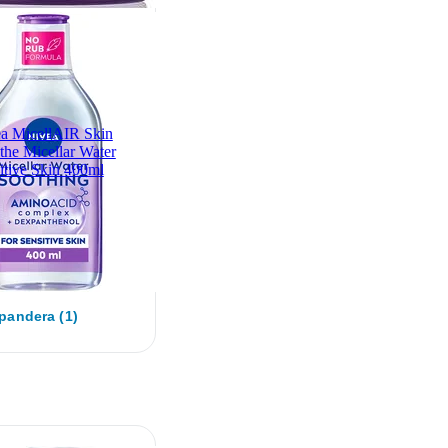
a MicellAIR Skin
the Micellar Water
itive Skin 400ml
pandera (1)