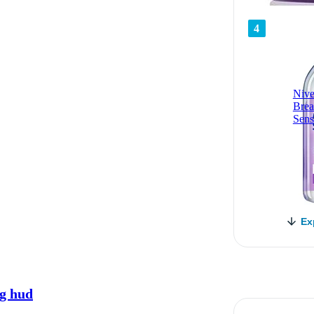
4
Nive
Brea
Sens
Ex
ig hud