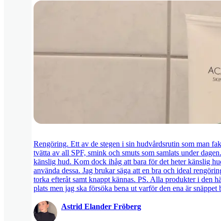
Rengöring. Ett av de stegen i sin hudvårdsrutin som man fakti
tvätta av all SPF, smink och smuts som samlats under dagen
känslig hud. Kom dock ihåg att bara för det heter känslig h
använda dessa. Jag brukar säga att en bra och ideal rengörin
torka efteråt samt knappt kännas. PS. Alla produkter i den här
plats men jag ska försöka bena ut varför den ena är snäppet 
Astrid Elander Fröberg