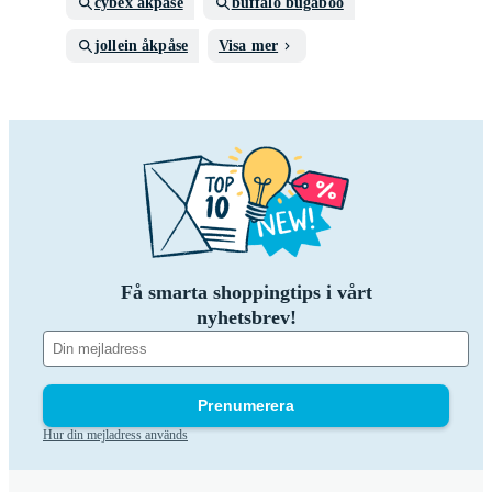
cybex åkpåse
buffalo bugaboo
jollein åkpåse
Visa mer
Få smarta shoppingtips i vårt
nyhetsbrev!
Prenumerera
Hur din mejladress används