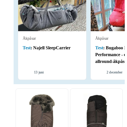
Åkpåsar
Åkpåsar
Test
:
Najell SleepCarrier
Test
:
Bugaboo H
Performance - en
allround-åkpåse
13 juni
2 december