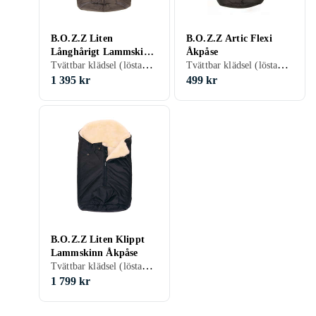
B.O.Z.Z Liten
B.O.Z.Z Artic Flexi
Långhårigt Lammskinn
Åkpåse
Tvättbar klädsel (löstagbart tyg), Hål för 5-punktsbälte, 72 cm, 40 cm, Svart, Vit, Grå, Brun, Rosa
Tvättbar klädsel (löstagbart tyg), Vindtät, Vattenavvisande, Hål för 5-punktsbälte, 95 cm, 45 cm, Svart, Vit, Grå, Brun, Blå, Röd, Rosa, Lila
Åkpåse
1 395 kr
499 kr
B.O.Z.Z Liten Klippt
Lammskinn Åkpåse
Tvättbar klädsel (löstagbart tyg), Hål för 5-punktsbälte, 72 cm, 40 cm, Svart, Vit, Grå
1 799 kr