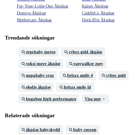
For-Your-Little-One Åkpåsar
Kaiser Åkpåsar
Domiva Åkpåsar
CuddleCo Åkpåsar
Mothercare Åkpåsar
DockATot Åkpåsar
Trendande sökningar
ergobaby metro
cybex gold åkpåse
voksi move åkpåse
easywalker zoey
uppababy cruz
britax smile 4
cybex gold
elodie åkpåse
britax smile iii
bugaboo high performance
Visa mer
Relaterade sökningar
åkpåse babyskydd
baby cocoon