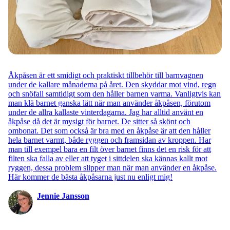
Åkpåsen är ett smidigt och praktiskt tillbehör till barnvagnen
under de kallare månaderna på året. Den skyddar mot vind, regn
och snöfall samtidigt som den håller barnen varma. Vanligtvis kan
man klä barnet ganska lätt när man använder åkpåsen, förutom
under de allra kallaste vinterdagarna. Jag har alltid använt en
åkpåse då det är mysigt för barnet. De sitter så skönt och
ombonat. Det som också är bra med en åkpåse är att den håller
hela barnet varmt, både ryggen och framsidan av kroppen. Har
man till exempel bara en filt över barnet finns det en risk för att
filten ska falla av eller att tyget i sittdelen ska kännas kallt mot
ryggen, dessa problem slipper man när man använder en åkpåse.
Här kommer de bästa åkpåsarna just nu enligt mig!
Jennie Jansson