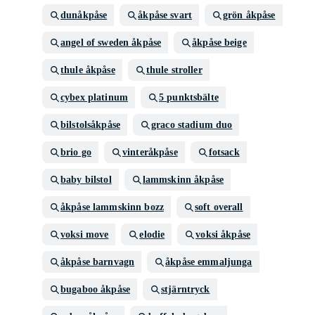
dunåkpåse
åkpåse svart
grön åkpåse
angel of sweden åkpåse
åkpåse beige
thule åkpåse
thule stroller
cybex platinum
5 punktsbälte
bilstolsåkpåse
graco stadium duo
brio go
vinteråkpåse
fotsack
baby bilstol
lammskinn åkpåse
åkpåse lammskinn bozz
soft overall
voksi move
elodie
voksi åkpåse
åkpåse barnvagn
åkpåse emmaljunga
bugaboo åkpåse
stjärntryck