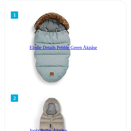
1
Elodie Details Pebble Green Åkpåse
2
Joolz Puffer Åkpåse