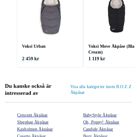
Voksi Urban
Voksi Move Åkpåse (Blac
Cream)
2 459 kr
1 119 kr
Du kanske också är
Visa alla kategorier inom B.O.Z.Z
intresserad av
Åkpåsar
Crescent Åkpåsar
BabyStyle Åkpåsar
Sleepbag Åkpåsar
Oh, Poppy! Åkpåsar
Kaxholmen Åkpåsar
Candide Åkpåsar
Cosatto Åkpåsar
Bozz Åkpåsar