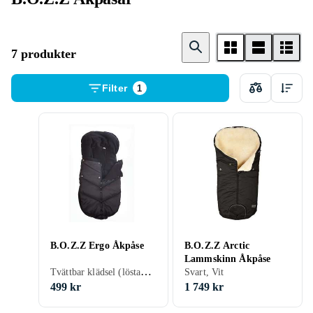
7 produkter
Filter
1
B.O.Z.Z Ergo Åkpåse
B.O.Z.Z Arctic
Lammskinn Åkpåse
Tvättbar klädsel (löstagbart tyg), Vindtät, Vattenavvisande, Hål för 5-punktsbälte, 45 cm, 100 cm, Svart, Vit, Grå, Blå, Röd, Grön, Rosa
Svart, Vit
499 kr
1 749 kr