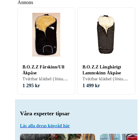
Annons
B.O.Z.Z Fårskinn/Ull
B.O.Z.Z Långhårigt
Åkpåse
Lammskinn Åkpåse
Tvättbar klädsel (löstagbart tyg), Hål för 5-punktsbälte, 95 cm, 45 cm, Svart
Tvättbar klädsel (löstagbart tyg), Vindtät, Vattenavvisande, Hål för 5-punktsbälte, 48 cm, 90 cm, Svart, Vit, Grå, Brun, Blå, Röd, Beige, Rosa
1 295 kr
1 499 kr
Våra experter tipsar
Läs alla deras köpråd här