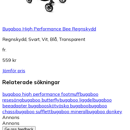
Bugaboo High Performance Bee Regnskydd
Regnskydd, Svart, Vit, Blå, Transparent
fr.
559 kr
Jämför pris
Relaterade sökningar
bugaboo high performance footmuff
bugaboo
resesäng
bugaboo butterfly
bugaboo liggdel
bugaboo
bee
adapter bugaboo
skötväska bugaboo
bugaboo
chassi
bugaboo sufflett
bugaboo mineral
bugaboo donkey
Annons
Annons
Ge oss feedback