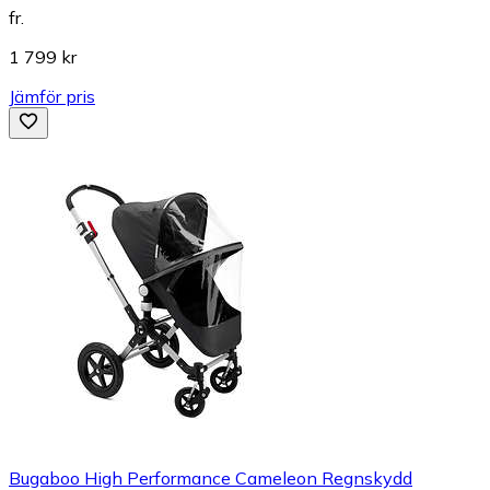
fr.
1 799 kr
Jämför pris
Bugaboo High Performance Cameleon Regnskydd