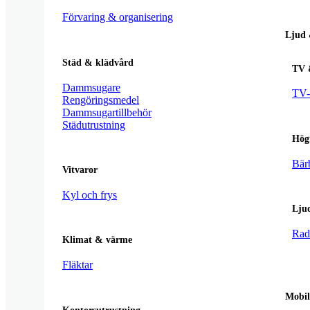
Förvaring & organisering
Ljud 
Städ & klädvård
TV 
Dammsugare
TV-t
Rengöringsmedel
Dammsugartillbehör
Städutrustning
Hög
Bär
Vitvaror
Kyl och frys
Lju
Rad
Klimat & värme
Fläktar
Mobi