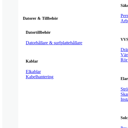
Säk
Per
Datorer & Tillbehör
Arb
Datortillbehör
VVS
Datorhållare & surfplattehållare
Drä
Vär
Rör 
Kablar
Elkablar
Kabelhantering
Elar
Str
Ska
Inst
Solc