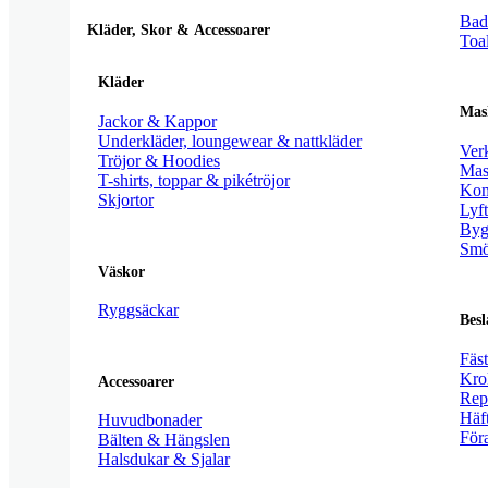
Bad
Kläder, Skor & Accessoarer
Toal
Kläder
Mas
Jackor & Kappor
Underkläder, loungewear & nattkläder
Ver
Tröjor & Hoodies
Mask
T-shirts, toppar & pikétröjor
Kom
Skjortor
Lyft
Byg
Smö
Väskor
Ryggsäckar
Besl
Fäs
Kro
Accessoarer
Rep
Häft
Huvudbonader
För
Bälten & Hängslen
Halsdukar & Sjalar