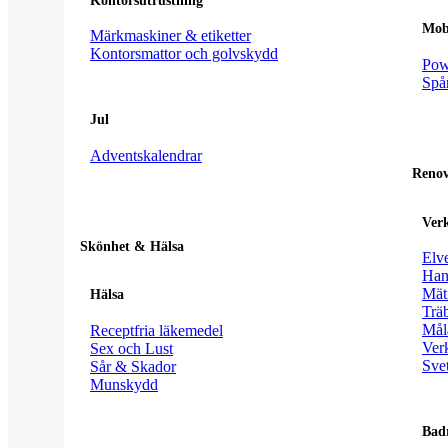
Kontorsutrustning
Mobi
Märkmaskiner & etiketter
Kontorsmattor och golvskydd
Pow
Spår
Jul
Adventskalendrar
Renov
Ver
Skönhet & Hälsa
Elv
Han
Mät
Hälsa
Trä
Mål
Receptfria läkemedel
Verk
Sex och Lust
Sve
Sår & Skador
Munskydd
Bad