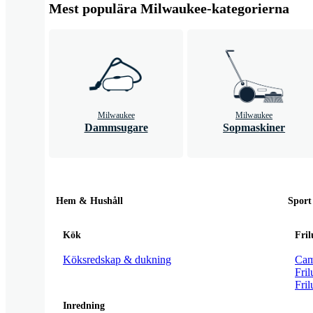
Mest populära Milwaukee-kategorierna
Milwaukee
Milwaukee
Dammsugare
Sopmaskiner
Hem & Hushåll
Sport
Kök
Fril
Köksredskap & dukning
Cam
Fril
Fril
Inredning