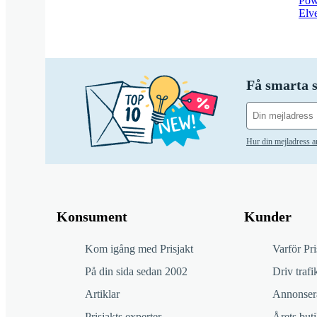
Pow
Elv
Få smarta s
Hur din mejladress 
Konsument
Kunder
Kom igång med Prisjakt
Varför Pri
På din sida sedan 2002
Driv trafik
Artiklar
Annonsera
Prisjakts experter
Årets buti