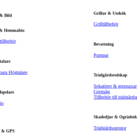
Grillar & Utekök
& Bild
Grilltillbehör
& Hemmabio
illbehör
Bevattning
Pumpar
talare
bara Högtalare
Trädgårdsredskap
Sekatörer & grensaxar
Grensåg
dspelare
Tillbehör till trädgård
io
Skadedjur & Ogräsbe
Trädgårdssprutor
l & GPS