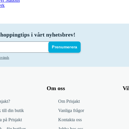
er Stations
erk
hoppingtips i vårt nyhetsbrev!
Prenumerera
används
Om oss
Vi
sjakt?
Om Prisjakt
 till din butik
Vanliga frågor
 på Prisjakt
Kontakta oss
k – för butiker
Jobba hos oss