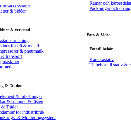
Ramar och karossdelar
rumsaccessoarer
Packningar och o-ring
etter & bidéer
kiner & verkstad
Foto & Video
kstadsutrustning
iner för trä & metall
Fototillbehör
pressorer & pneumatik
 & transport
Kamerastativ
gmaskiner
Tillbehör till stativ & 
rjmedel
ag & fästdon
telement & Infästningar
kar & spännen & fästen
 & Trådar
klamrar för industribruk
ankrings- & Monteringssystem