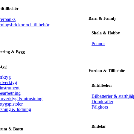
ltillbehör
Barn & Familj
erbanks
ningsbrickor och tillbehör
Skola & Hobby
Pennor
ering & Bygg
ktyg
Fordon & Tillbehör
erktyg
dverktyg
Biltillbehör
instrument
bearbetning
Bilbatterier & starthjäl
arverktyg & utrustning
Domkrafter
tygspistoler
Fälgkors
tsning & lödning
Bildelar
rum & Bastu