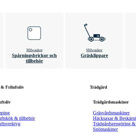
Milwaukee
Milwaukee
Spårningsbrickor och
Gräsklippare
tillbehör
 & Friluftsliv
Trädgård
uftsliv
Trädgårdsmaskiner
ping
Gräsvårdsmaskiner
uftskök & tillbehör
Häcksaxar & Beskärn
uftsverktyg
Trädgårdsrengöring &
Snömaskiner