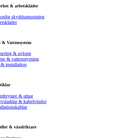
erhet & arbetskläder
sonlig skyddsutrustning
etskläder
 & Vattensystem
nering & avlopp
me & vattenstyrning
& installation
tiklar
ömbrytare & uttag
rvsladdar & kabelvindor
allationskablar
eller & växelriktare