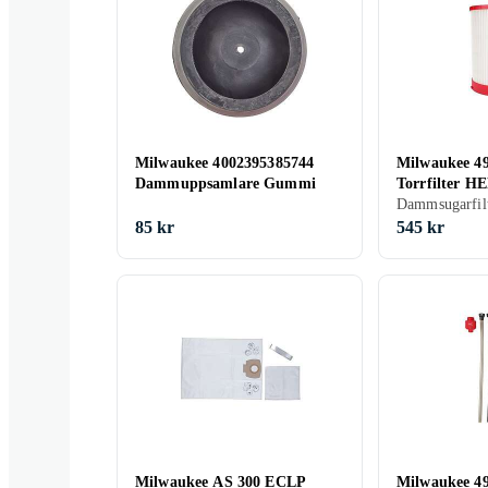
Milwaukee 4002395385744
Milwaukee 4
Dammuppsamlare Gummi
Torrfilter H
Dammsugarfil
85 kr
545 kr
Milwaukee AS 300 ECLP
Milwaukee 4