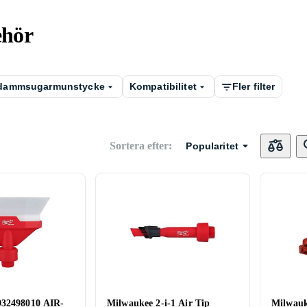
ehör
 dammsugarmunstycke
Kompatibilitet
Fler filter
Sortera efter
:
Popularitet
932498010 AIR-
Milwaukee 2-i-1 Air Tip
Milwau