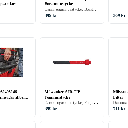
psamlare
Borstmunstycke
Dammsugarmunstycke, Borstmunstycke
399 kr
369 kr
932493246
Milwaukee AIR-TIP
Milwau
msugartillbehör
Fogmunstycke
Filter
Dammsugarmunstycke, Fogmunstycke
Dammsug
399 kr
711 kr