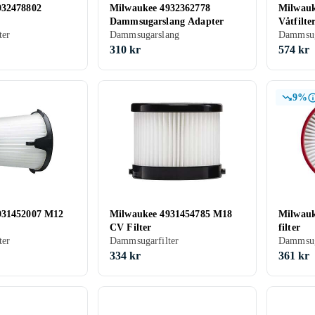
932478802
Milwaukee 4932362778
Milwauk
Dammsugarslang Adapter
Våtfilt
ter
Dammsugarslang
Dammsug
310 kr
574 kr
9%
931452007 M12
Milwaukee 4931454785 M18
Milwau
CV Filter
filter
ter
Dammsugarfilter
334 kr
361 kr