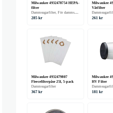
Milwaukee 4932478754 HEPA-
Milwaukee 4
filter
Våtfilter
Dammsugarfilter, För dammsugare
Dammsugarfil
285 kr
261 kr
Milwaukee 4932479807
Milwaukee 4
Fleecefilterpåse 25l, 5-pack
HV Filter
Dammsugarfilter
Dammsugarfil
367 kr
181 kr