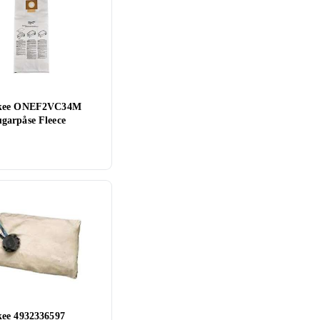
kee ONEF2VC34M
arpåse Fleece
ee 4932336597