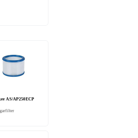
kee AS/AP250ECP
arfilter