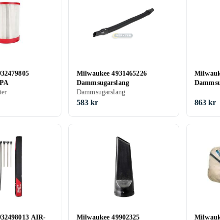
932479805
Milwaukee 4931465226
Milwau
EPA
Dammsugarslang
Dammsug
ter
Dammsugarslang
583 kr
863 kr
932498013 AIR-
Milwaukee 49902325
Milwauk