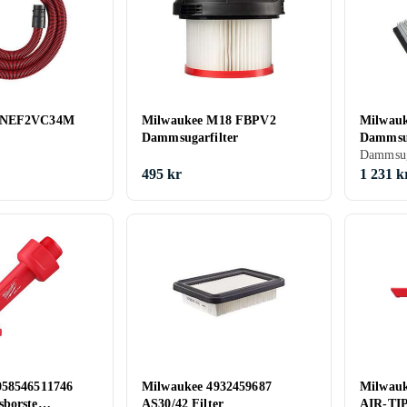
ONEF2VC34M
Milwaukee M18 FBPV2
Milwau
Dammsugarfilter
Dammsug
Dammsug
495 kr
1 231 k
058546511746
Milwaukee 4932459687
Milwauk
borste
AS30/42 Filter
AIR-TIP