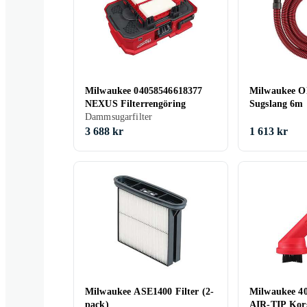
Milwaukee 04058546618377
Milwaukee 
NEXUS Filterrengöring
Sugslang 6m
Dammsugarfilter
3 688 kr
1 613 kr
Milwaukee ASE1400 Filter (2-
Milwaukee 4
pack)
AIR-TIP Kors