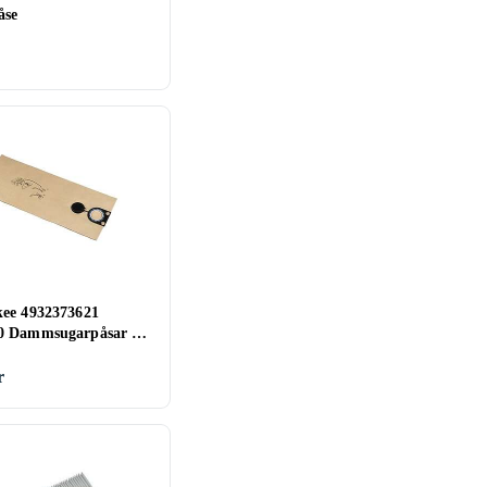
se
ee 4932373621
 Dammsugarpåsar (5-
r