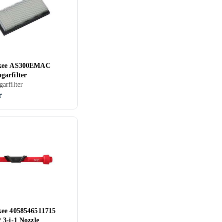
kee AS300EMAC
arfilter
arfilter
r
ee 4058546511715
 3-i-1 Nozzle