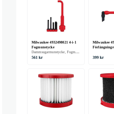
Milwaukee 4932498021 4-i-1
Milwaukee 49
Fogmunstycke
Förlängnings
Dammsugarmunstycke, Fogmunstycke
561 kr
399 kr