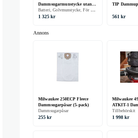
Dammsugarmunstycke utan
TIP Dammup
Batteri, Golvmunstycke, För dammsugare
batteri och laddare
1 325 kr
561 kr
Annons
Milwaukee 250ECP Fleece
Milwaukee 4
Dammsugarpåsar (5-pack)
ATKIT-1 Dam
Dammsugarpåsar
Kit
Tillbehörskit
255 kr
1 998 kr