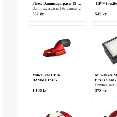
Fleece Dammsugarpåsar (5-
TIP™ Flexibel
Dammsugarpåsar, För dammsugare
pk)
557 kr
545 kr
Milwaukee DE16
Milwaukee 
DAMMUTSUG
filter (3-pack
Dammsugarfil
1 106 kr
378 kr