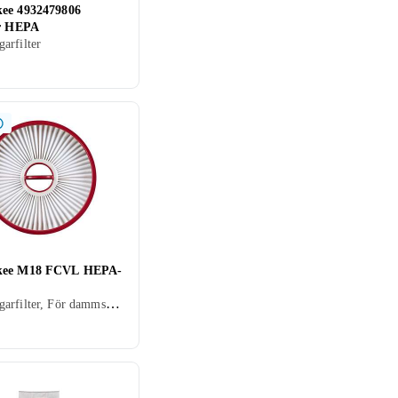
ee 4932479806
er HEPA
arfilter
kee M18 FCVL HEPA-
Dammsugarfilter, För dammsugare