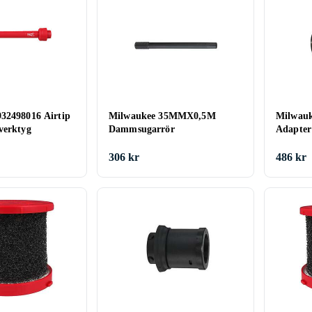
32498016 Airtip
Milwaukee 35MMX0,5M
Milwau
verktyg
Dammsugarrör
Adapter
306 kr
486 kr