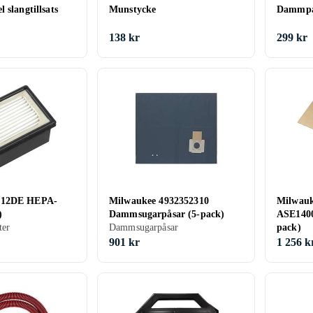
 slangtillsats
Munstycke
Dammpå
138 kr
299 kr
M12DE HEPA-
Milwaukee 4932352310
Milwauk
)
Dammsugarpåsar (5-pack)
ASE1400
ter
Dammsugarpåsar
pack)
901 kr
1 256 k