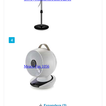
4
Meaco Fan 1056
Expandera (3)