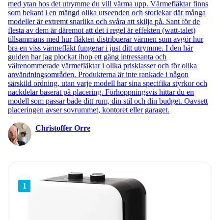
med ytan hos det utrymme du vill värma upp. Värmefläktar finns
som bekant i en mängd olika utseenden och storlekar där många
modeller är extremt snarlika och svåra att skilja på. Sant för de
flesta av dem är däremot att det i regel är effekten (watt-talet)
tillsammans med hur fläkten distribuerar värmen som avgör hur
bra en viss värmefläkt fungerar i just ditt utrymme. I den här
guiden har jag plockat ihop ett gäng intressanta och
välrenommerade värmefläktar i olika prisklasser och för olika
användningsområden. Produkterna är inte rankade i någon
särskild ordning, utan varje modell har sina specifika styrkor och
nackdelar baserat på placering. Förhoppningsvis hittar du en
modell som passar både ditt rum, din stil och din budget. Oavsett
placeringen avser sovrummet, kontoret eller garaget.
Christoffer Orre
1