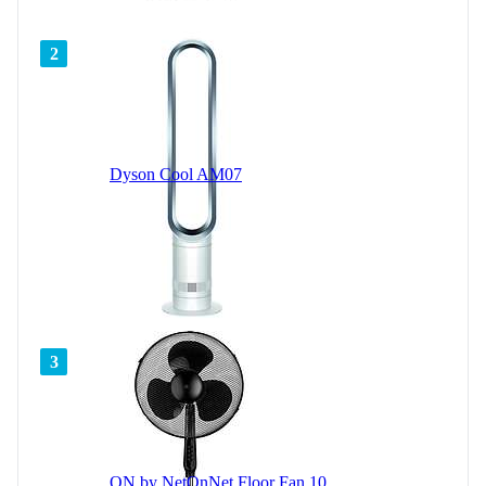
2
Dyson Cool AM07
3
ON by NetOnNet Floor Fan 10