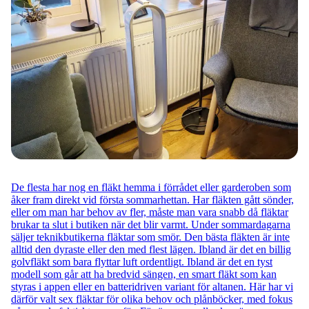
De flesta har nog en fläkt hemma i förrådet eller garderoben som
åker fram direkt vid första sommarhettan. Har fläkten gått sönder,
eller om man har behov av fler, måste man vara snabb då fläktar
brukar ta slut i butiken när det blir varmt. Under sommardagarna
säljer teknikbutikerna fläktar som smör. Den bästa fläkten är inte
alltid den dyraste eller den med flest lägen. Ibland är det en billig
golvfläkt som bara flyttar luft ordentligt. Ibland är det en tyst
modell som går att ha bredvid sängen, en smart fläkt som kan
styras i appen eller en batteridriven variant för altanen. Här har vi
därför valt sex fläktar för olika behov och plånböcker, med fokus