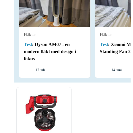
Fläktar
Fläktar
Test
:
Dyson AM07 - en
Test
:
Xiaomi Mi
modern fläkt med design i
Standing Fan 2
fokus
17 juli
14 juni