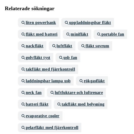
Relaterade sökningar
liten powerbank
uppladdningsbar fläkt
fläkt med batteri
minifläkt
portable fan
nackfläkt
luftfläkt
fläkt sovrum
golvfläkt tyst
usb fan
takfläkt med fjärrkontroll
laddningsbar lampa usb
rökgasfläkt
neck fan
luftfuktare och luftrenare
batteri fläkt
takfläkt med belysning
evaporative cooler
pelarfläkt med fjärrkontroll