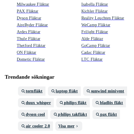
Milwaukee Fläktar
Isabella Fläktar
PAX Fläktar
Kichler Fläktar
Dyson Fläktar
Reality Leuchten Fläktar
AireRyder Fläktar
WeCamp Fläktar
Ardes Fläktar
Frilight Fläktar
Thule Fläktar
Alde Fläktar
Thetford Fläktar
GoCamp Fläktar
ON Fläktar
Cadac Fläktar
Dometic Fläktar
LTC Fläktar
Trendande sökningar
tornfläkt
laptop fläkt
sunwind minivent
duux whisper
philips fläkt
bladlös fläkt
dyson cool
philips takfläkt
pax fläkt
air cooler 2.0
Visa mer