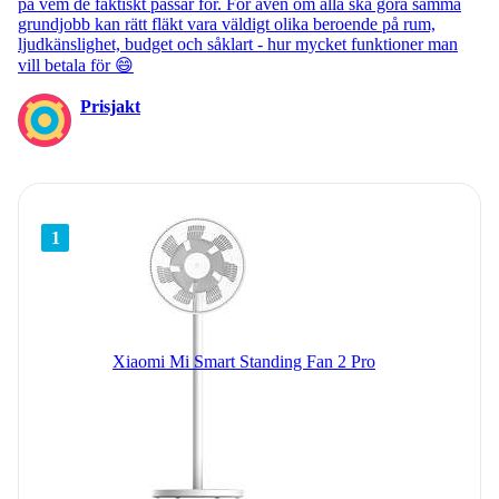
på vem de faktiskt passar för. För även om alla ska göra samma
grundjobb kan rätt fläkt vara väldigt olika beroende på rum,
ljudkänslighet, budget och såklart - hur mycket funktioner man
vill betala för 😄
Prisjakt
1
Xiaomi Mi Smart Standing Fan 2 Pro