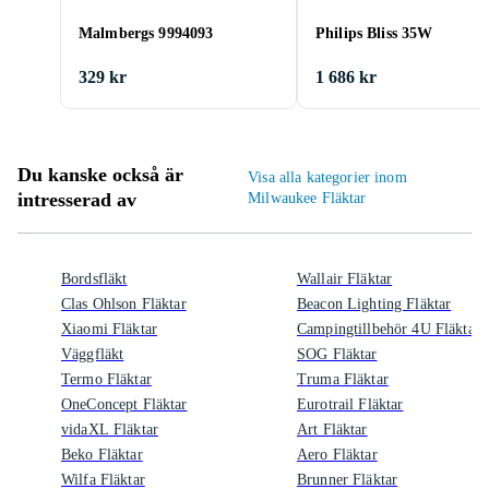
Malmbergs 9994093
Philips Bliss 35W
329 kr
1 686 kr
Du kanske också är
Visa alla kategorier inom
intresserad av
Milwaukee Fläktar
Bordsfläkt
Wallair Fläktar
Clas Ohlson Fläktar
Beacon Lighting Fläktar
Xiaomi Fläktar
Campingtillbehör 4U Fläktar
Väggfläkt
SOG Fläktar
Termo Fläktar
Truma Fläktar
OneConcept Fläktar
Eurotrail Fläktar
vidaXL Fläktar
Art Fläktar
Beko Fläktar
Aero Fläktar
Wilfa Fläktar
Brunner Fläktar