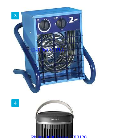
3
El-Björn VF21A
4
Philips 3000 Series CX3120