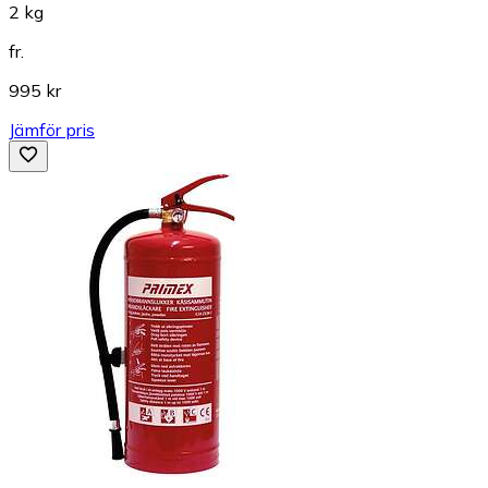
2 kg
fr.
995 kr
Jämför pris