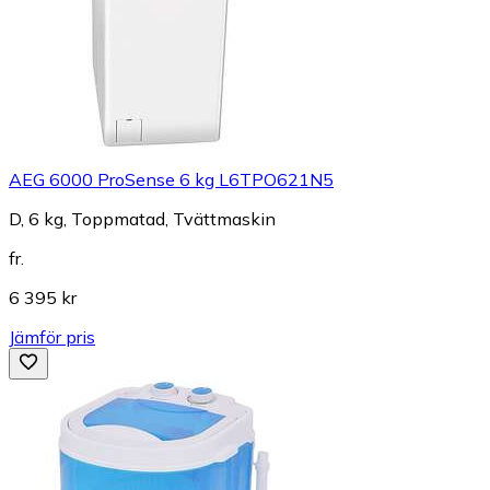
AEG 6000 ProSense 6 kg L6TPO621N5
D, 6 kg, Toppmatad, Tvättmaskin
fr.
6 395 kr
Jämför pris