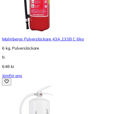
Malmbergs Pulversläckare 43A 233B C 6kg
6 kg, Pulversläckare
fr.
648 kr
Jämför pris