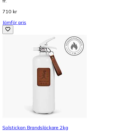
fr.
710 kr
Jämför pris
Solstickan Brandsläckare 2kg