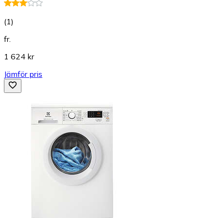
(
1
)
fr.
1 624 kr
Jämför pris