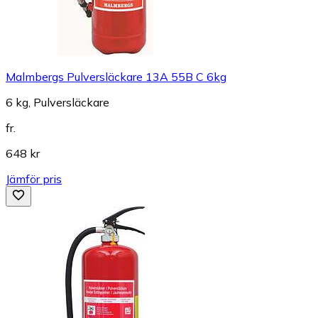
Malmbergs Pulversläckare 13A 55B C 6kg
6 kg, Pulversläckare
fr.
648 kr
Jämför pris