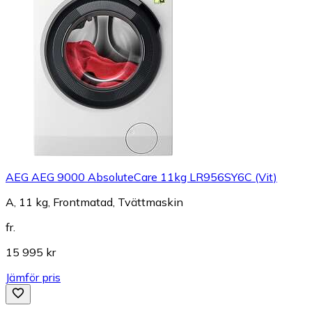
AEG AEG 9000 AbsoluteCare 11kg LR956SY6C (Vit)
A, 11 kg, Frontmatad, Tvättmaskin
fr.
15 995 kr
Jämför pris