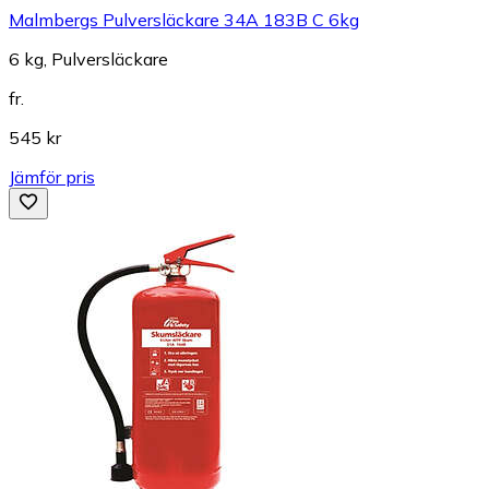
Malmbergs Pulversläckare 34A 183B C 6kg
6 kg, Pulversläckare
fr.
545 kr
Jämför pris