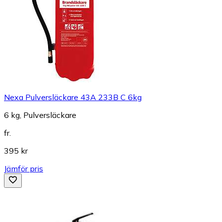
Nexa Pulversläckare 43A 233B C 6kg
6 kg, Pulversläckare
fr.
395 kr
Jämför pris