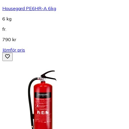
Housegard PE6HR-A 6kg
6 kg
fr.
790 kr
Jämför pris