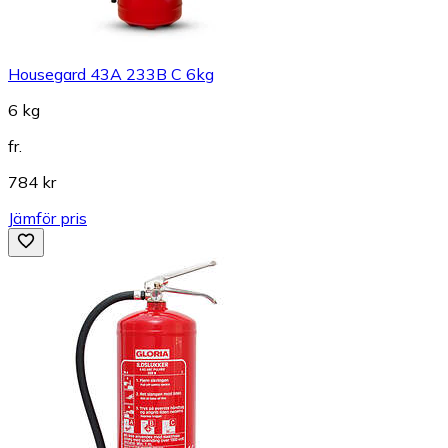
Housegard 43A 233B C 6kg
6 kg
fr.
784 kr
Jämför pris