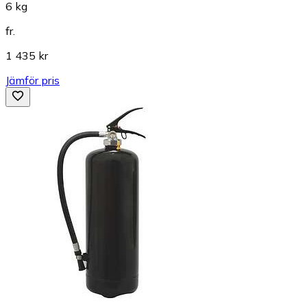
6 kg
fr.
1 435 kr
Jämför pris