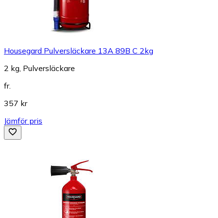
Housegard Pulversläckare 13A 89B C 2kg
2 kg, Pulversläckare
fr.
357 kr
Jämför pris