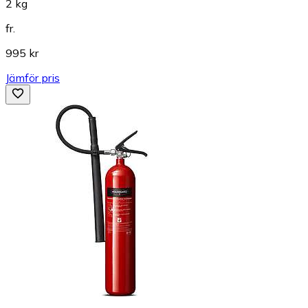
2 kg
fr.
995 kr
Jämför pris