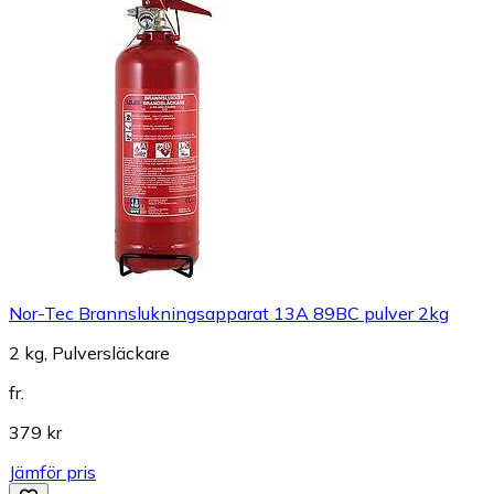
Nor-Tec Brannslukningsapparat 13A 89BC pulver 2kg
2 kg, Pulversläckare
fr.
379 kr
Jämför pris