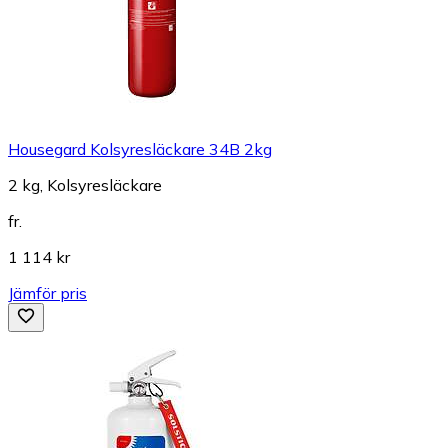
Housegard Kolsyresläckare 34B 2kg
2 kg, Kolsyresläckare
fr.
1 114 kr
Jämför pris