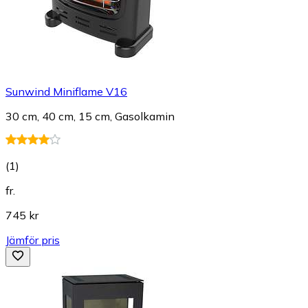
Sunwind Miniflame V16
30 cm, 40 cm, 15 cm, Gasolkamin
(
1
)
fr.
745 kr
Jämför pris