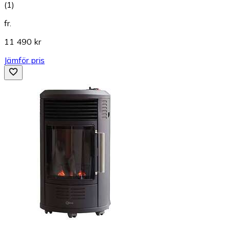
(
1
)
fr.
11 490 kr
Jämför pris