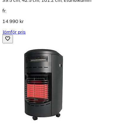
39.5 cm, 42.5 cm, 101.2 cm, Etanolkamin
fr.
14 990 kr
Jämför pris