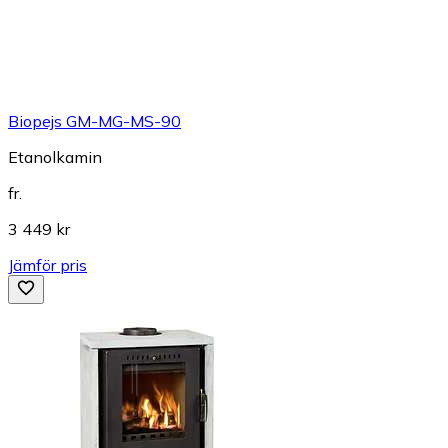
Biopejs GM-MG-MS-90
Etanolkamin
fr.
3 449 kr
Jämför pris