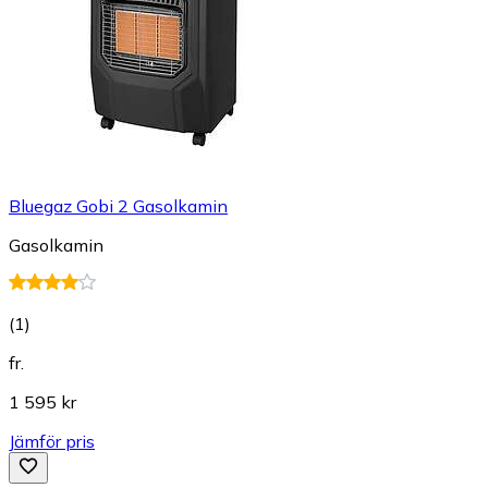
Bluegaz Gobi 2 Gasolkamin
Gasolkamin
(
1
)
fr.
1 595 kr
Jämför pris