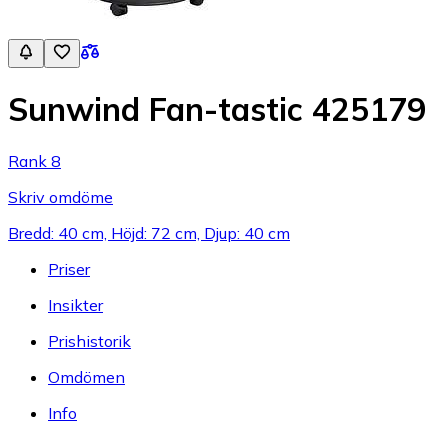
Sunwind Fan-tastic 425179
Rank 8
Skriv omdöme
Bredd: 40 cm, Höjd: 72 cm, Djup: 40 cm
Priser
Insikter
Prishistorik
Omdömen
Info