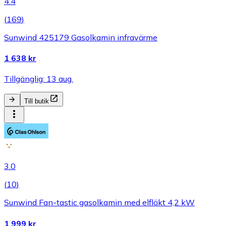
4.4
(
169
)
Sunwind 425179 Gasolkamin infravärme
1 638 kr
Tillgänglig: 13 aug.
Till butik
3.0
(
10
)
Sunwind Fan-tastic gasolkamin med elfläkt 4,2 kW
1 999 kr