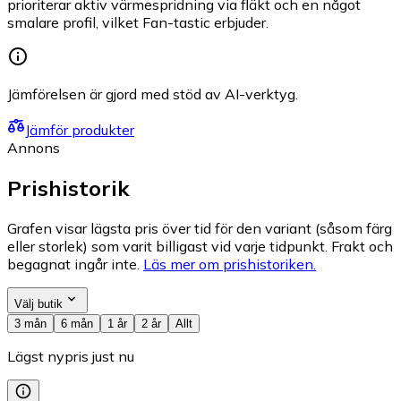
prioriterar aktiv värmespridning via fläkt och en något
smalare profil, vilket Fan-tastic erbjuder.
Jämförelsen är gjord med stöd av AI-verktyg.
Jämför produkter
Annons
Prishistorik
Grafen visar lägsta pris över tid för den variant (såsom färg
eller storlek) som varit billigast vid varje tidpunkt. Frakt och
begagnat ingår inte.
Läs mer om prishistoriken.
Välj butik
3 mån
6 mån
1 år
2 år
Allt
Lägst nypris just nu