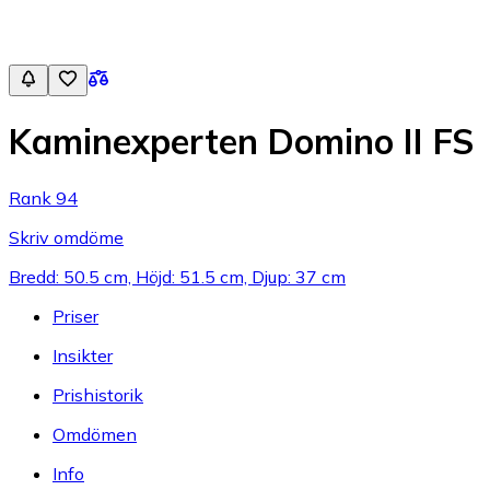
Kaminexperten Domino II FS
Rank 94
Skriv omdöme
Bredd: 50.5 cm, Höjd: 51.5 cm, Djup: 37 cm
Priser
Insikter
Prishistorik
Omdömen
Info