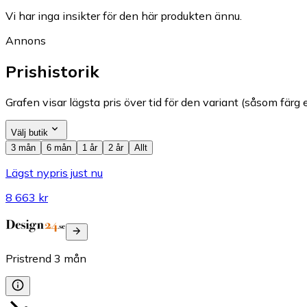
Vi har inga insikter för den här produkten ännu.
Annons
Prishistorik
Grafen visar lägsta pris över tid för den variant (såsom färg e
Välj butik
3 mån
6 mån
1 år
2 år
Allt
Lägst nypris just nu
8 663 kr
Pristrend
3
mån