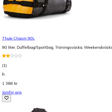
Thule Chasm 90L
90 liter, Duffelbag/Sportbag, Träningsväska, Weekendväska, V
(
1
)
fr.
1 386 kr
Jämför pris