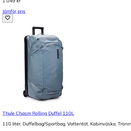
1 049 kr
Jämför pris
Thule Chasm Rolling Duffel 110L
110 liter, Duffelbag/Sportbag, Vattentät, Kabinväska, Träni