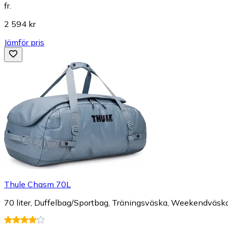
fr.
2 594 kr
Jämför pris
Thule Chasm 70L
70 liter, Duffelbag/Sportbag, Träningsväska, Weekendväska, V