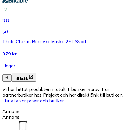
3.8
(
2
)
Thule Chasm Bin cykelväska 25L Svart
979 kr
I lager
Till butik
Vi har hittat produkten i totalt 1 butiker, varav 1 är
partnerbutiker hos Prisjakt och har direktlänk till butiken.
Hur vi visar priser och butiker.
Annons
Annons