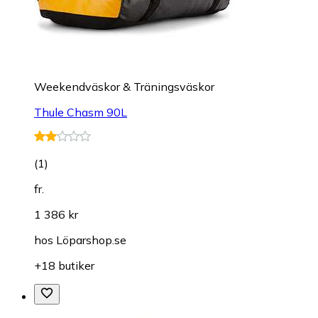
Weekendväskor & Träningsväskor
Thule Chasm 90L
(
1
)
fr.
1 386 kr
hos
Löparshop.se
+18 butiker