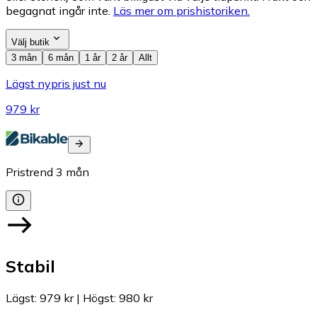
begagnat ingår inte.
Läs mer om prishistoriken.
Välj butik
3 mån
6 mån
1 år
2 år
Allt
Lägst nypris just nu
979 kr
Pristrend
3
mån
Stabil
Lägst
:
979 kr
|
Högst
:
980 kr