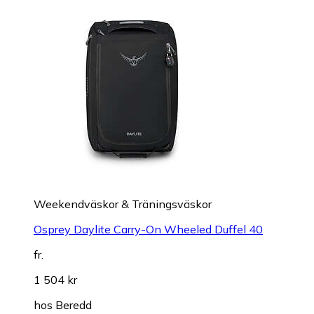
Weekendväskor & Träningsväskor
Osprey Daylite Carry-On Wheeled Duffel 40
fr.
1 504 kr
hos
Beredd