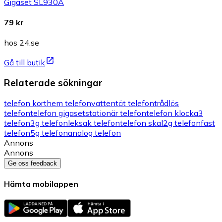
Gigaset SL930A
79 kr
hos 24.se
Gå till butik
Relaterade sökningar
telefon kort
hem telefon
vattentät telefon
trådlös
telefon
telefon gigaset
stationär telefon
telefon klocka
3
telefon
3g telefon
leksak telefon
telefon skal
2g telefon
fast
telefon
5g telefon
analog telefon
Annons
Annons
Ge oss feedback
Hämta mobilappen