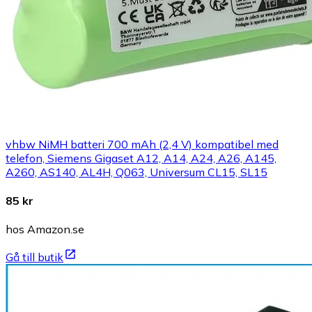
vhbw NiMH batteri 700 mAh (2,4 V) kompatibel med
telefon, Siemens Gigaset A12, A14, A24, A26, A145,
A260, AS140, AL4H, Q063, Universum CL15, SL15
85 kr
hos Amazon.se
Gå till butik