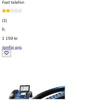
Fast telefon
(
1
)
fr.
1 159 kr
Jämför pris