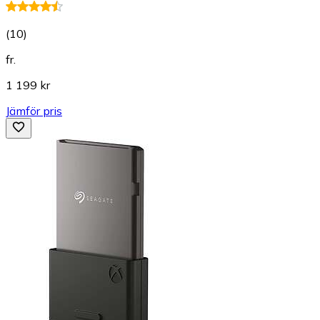
(
10
)
fr.
1 199 kr
Jämför pris