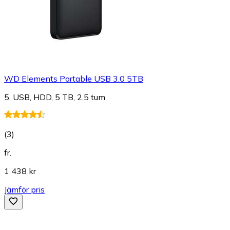
WD Elements Portable USB 3.0 5TB
5, USB, HDD, 5 TB, 2.5 tum
(
3
)
fr.
1 438 kr
Jämför pris