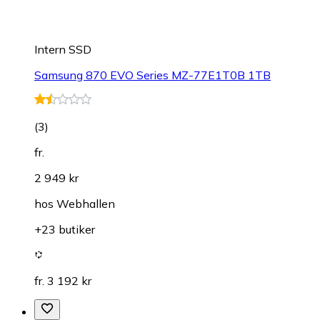
Intern SSD
Samsung 870 EVO Series MZ-77E1T0B 1TB
(
3
)
fr.
2 949 kr
hos
Webhallen
+23 butiker
fr. 3 192 kr