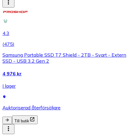
4.3
(
475
)
Samsung Portable SSD T7 Shield - 2TB - Svart - Extern
SSD - USB 3.2 Gen 2
4 976 kr
I lager
Auktoriserad återförsäljare
Till butik