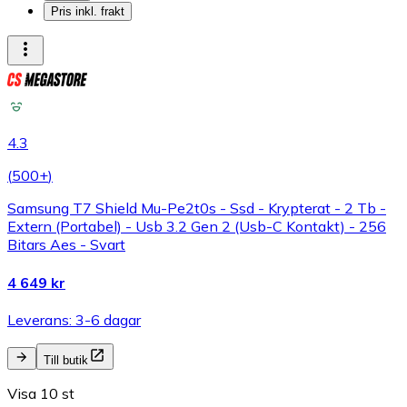
Pris inkl. frakt
4.3
(
500+
)
Samsung T7 Shield Mu-Pe2t0s - Ssd - Krypterat - 2 Tb -
Extern (Portabel) - Usb 3.2 Gen 2 (Usb-C Kontakt) - 256
Bitars Aes - Svart
4 649 kr
Leverans: 3-6 dagar
Till butik
Visa 10 st