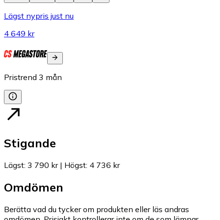
Lägst nypris just nu
4 649 kr
Pristrend
3
mån
Stigande
Lägst
:
3 790 kr
|
Högst
:
4 736 kr
Omdömen
Berätta vad du tycker om produkten eller läs andras
omdömen. Prisjakt kontrollerar inte om de som lämnar