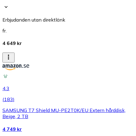
Erbjudanden utan direktlänk
fr.
4 649 kr
4.3
(
183
)
SAMSUNG T7 Shield MU-PE2T0K/EU Extern hårddisk,
Beige, 2 TB
4 749 kr