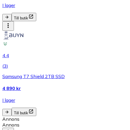
I lager
Till butik
4.4
(
3
)
Samsung T7 Shield 2TB SSD
4 890 kr
I lager
Till butik
Annons
Annons