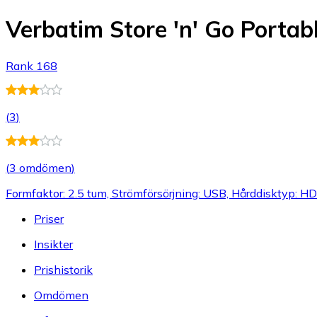
Verbatim Store 'n' Go Portab
Rank 168
(
3
)
(
3 omdömen
)
Formfaktor: 2.5 tum, Strömförsörjning: USB, Hårddisktyp: H
Priser
Insikter
Prishistorik
Omdömen