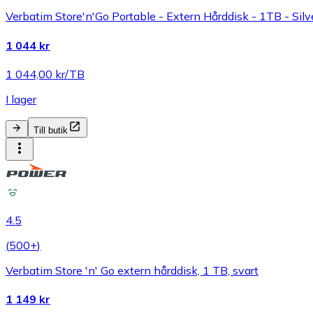
Verbatim Store'n'Go Portable - Extern Hårddisk - 1TB - Silv
1 044 kr
1 044,00 kr/TB
I lager
Till butik
4.5
(
500+
)
Verbatim Store 'n' Go extern hårddisk, 1 TB, svart
1 149 kr