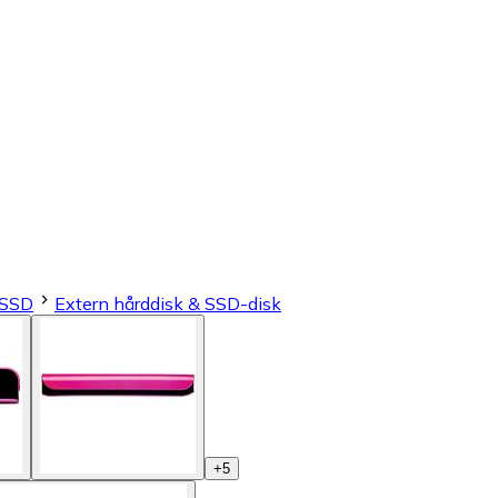
 SSD
Extern hårddisk & SSD-disk
+
5