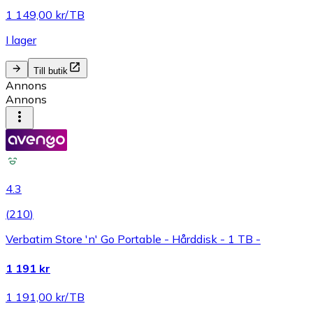
1 149,00 kr/TB
I lager
Till butik
Annons
Annons
4.3
(
210
)
Verbatim Store 'n' Go Portable - Hårddisk - 1 TB -
1 191 kr
1 191,00 kr/TB