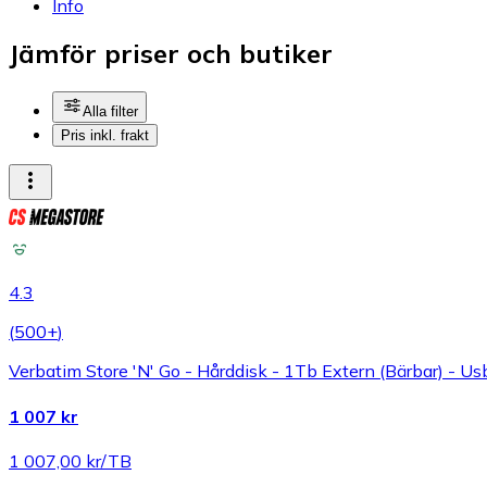
Info
Jämför priser och butiker
Alla filter
Pris inkl. frakt
4.3
(
500+
)
Verbatim Store 'N' Go - Hårddisk - 1Tb Extern (Bärbar) - Us
1 007 kr
1 007,00 kr/TB