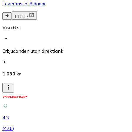
Leverans: 5-8 dagar
Till butik
Visa 6 st
Erbjudanden utan direktlänk
fr.
1 030 kr
4.3
(
476
)