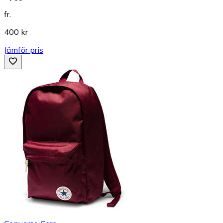
fr.
400 kr
Jämför pris