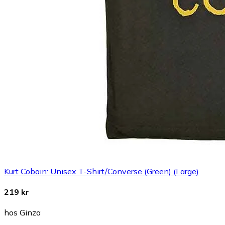
Kurt Cobain: Unisex T-Shirt/Converse (Green) (Large)
219 kr
hos Ginza