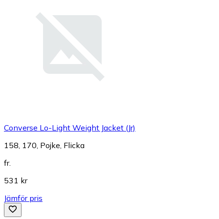
Converse Lo-Light Weight Jacket (Jr)
158, 170, Pojke, Flicka
fr.
531 kr
Jämför pris