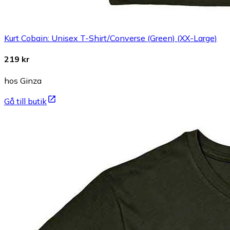
Kurt Cobain: Unisex T-Shirt/Converse (Green) (XX-Large)
219 kr
hos Ginza
Gå till butik