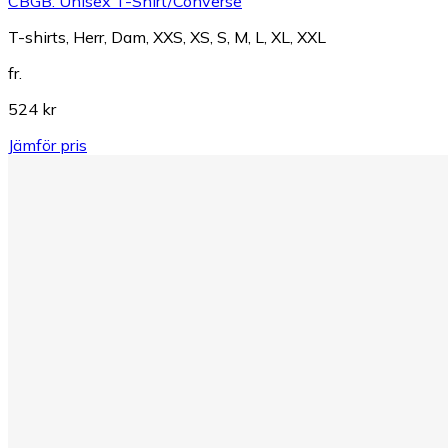
CBGB: Unisex T-Shirt/Converse
T-shirts, Herr, Dam, XXS, XS, S, M, L, XL, XXL
fr.
524 kr
Jämför pris