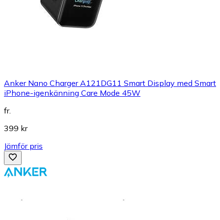
Anker Nano Charger A121DG11 Smart Display med Smart
iPhone-igenkänning Care Mode 45W
fr.
399 kr
Jämför pris