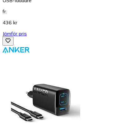
USB-laddare
fr.
436 kr
Jämför pris