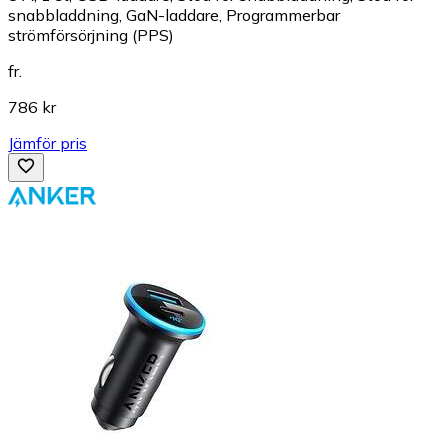
snabbladdning, GaN-laddare, Programmerbar
strömförsörjning (PPS)
fr.
786 kr
Jämför pris