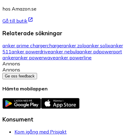
hos Amazon.se
Gå till butik
Relaterade sökningar
anker prime charger
charger
anker zolo
anker solix
anker
511
anker powerdrive
anker nebula
anker pd
powerport
anker
anker powerwave
anker powerline
Annons
Annons
Ge oss feedback
Hämta mobilappen
Konsument
Kom igång med Prisjakt