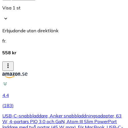
Visa 1 st
Erbjudande utan direktlänk
fr.
558 kr
4.4
(
183
)
USB-C-snabbladdare, Anker snabbladdningsadapter, 63
W, 4-portars PIQ 3.0 och GaN, Atom III Slim PowerPort
laddare med två portar (45 W max), för MacBook, USB-C-