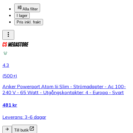
Alla filter
I lager
Pris inkl. frakt
4.3
(
500+
)
Anker Powerport Atom Iii Slim - Strömadapter - Ac 100-
240 V - 65 Watt - Utgångskontakter: 4 - Europa - Svart
481 kr
Leverans: 3-6 dagar
Till butik