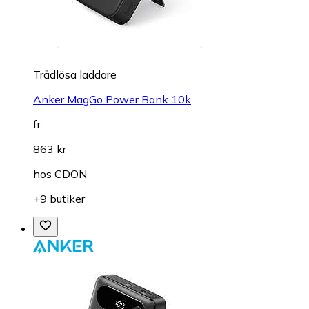
Trådlösa laddare
Anker MagGo Power Bank 10k
fr.
863 kr
hos
CDON
+9 butiker