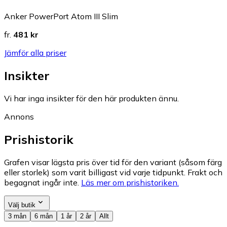
Anker PowerPort Atom III Slim
fr.
481 kr
Jämför alla priser
Insikter
Vi har inga insikter för den här produkten ännu.
Annons
Prishistorik
Grafen visar lägsta pris över tid för den variant (såsom färg
eller storlek) som varit billigast vid varje tidpunkt. Frakt och
begagnat ingår inte.
Läs mer om prishistoriken.
Välj butik
3 mån
6 mån
1 år
2 år
Allt