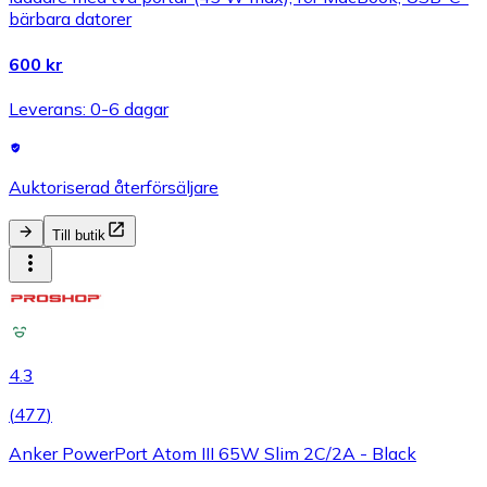
bärbara datorer
600 kr
Leverans: 0-6 dagar
Auktoriserad återförsäljare
Till butik
4.3
(
477
)
Anker PowerPort Atom III 65W Slim 2C/2A - Black