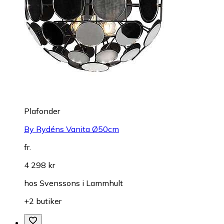
Plafonder
By Rydéns Vanita Ø50cm
fr.
4 298 kr
hos
Svenssons i Lammhult
+2 butiker