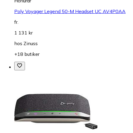
Hörlurar
Poly Voyager Legend 50-M Headset UC AV4P0AA
fr.
1 131 kr
hos
Zinuss
+18 butiker