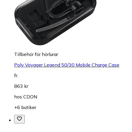
Tillbehör för hörlurar
Poly Voyager Legend 50/30 Mobile Charge Case
fr.
863 kr
hos
CDON
+6 butiker