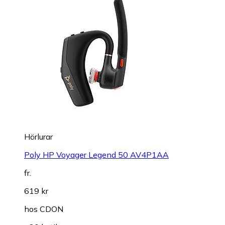
Hörlurar
Poly HP Voyager Legend 50 AV4P1AA
fr.
619 kr
hos
CDON