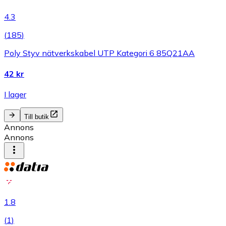
4.3
(
185
)
Poly Styv nätverkskabel UTP Kategori 6 85Q21AA
42 kr
I lager
Till butik
Annons
Annons
1.8
(
1
)