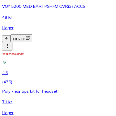
VOY 5200 MED EARTPS+FM CVR(3) ACCS
48 kr
I lager
Till butik
4.3
(
475
)
Poly - ear tips kit for headset
71 kr
I lager