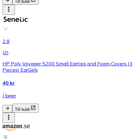
Till butik
2.8
(
2
)
HP Poly Voyager 5200 Small Eartips and Foam Covers (3
Pieces) EarGels
40 kr
I lager
Till butik