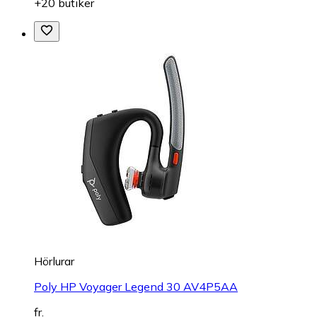
+20 butiker
Hörlurar
Poly HP Voyager Legend 30 AV4P5AA
fr.