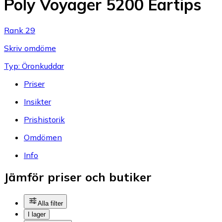
Poly Voyager 5200 Eartips
Rank 29
Skriv omdöme
Typ: Öronkuddar
Priser
Insikter
Prishistorik
Omdömen
Info
Jämför priser och butiker
Alla filter
I lager