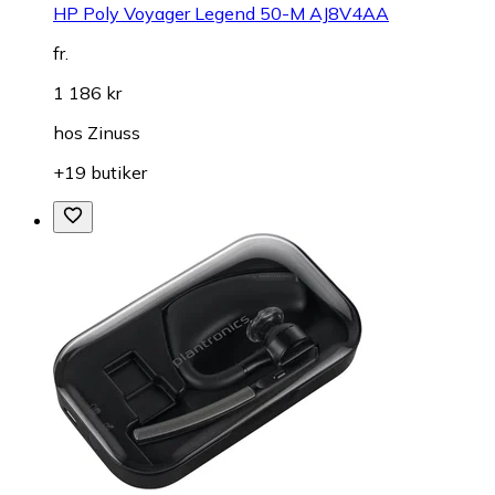
HP Poly Voyager Legend 50-M AJ8V4AA
fr.
1 186 kr
hos
Zinuss
+19 butiker