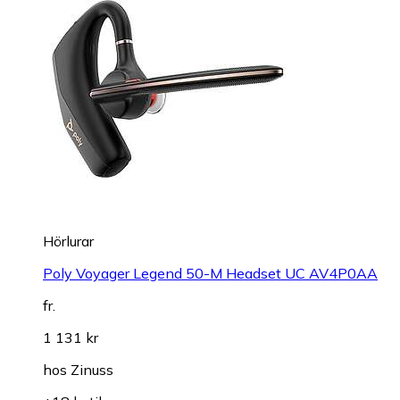
Hörlurar
Poly Voyager Legend 50-M Headset UC AV4P0AA
fr.
1 131 kr
hos
Zinuss