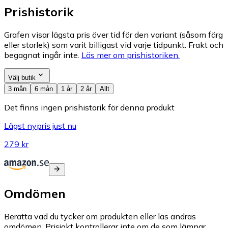
Prishistorik
Grafen visar lägsta pris över tid för den variant (såsom färg
eller storlek) som varit billigast vid varje tidpunkt. Frakt och
begagnat ingår inte.
Läs mer om prishistoriken.
Välj butik
3 mån
6 mån
1 år
2 år
Allt
Det finns ingen prishistorik för denna produkt
Lägst nypris just nu
279 kr
Omdömen
Berätta vad du tycker om produkten eller läs andras
omdömen. Prisjakt kontrollerar inte om de som lämnar