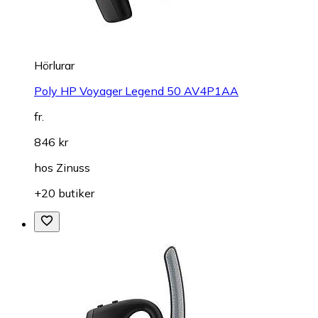
Hörlurar
Poly HP Voyager Legend 50 AV4P1AA
fr.
846 kr
hos
Zinuss
+20 butiker