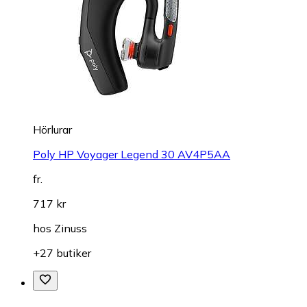
Hörlurar
Poly HP Voyager Legend 30 AV4P5AA
fr.
717 kr
hos
Zinuss
+27 butiker