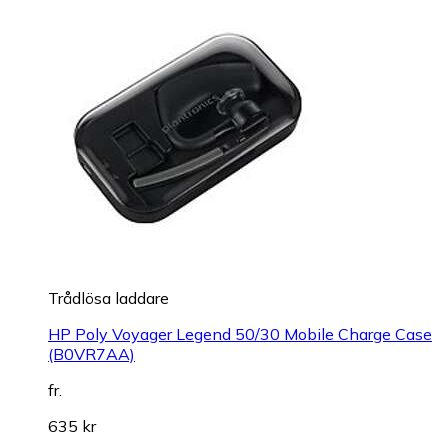
Trådlösa laddare
HP Poly Voyager Legend 50/30 Mobile Charge Case
(B0VR7AA)
fr.
635 kr