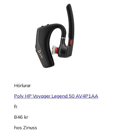
Hörlurar
Poly HP Voyager Legend 50 AV4P1AA
fr.
846 kr
hos
Zinuss