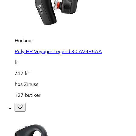
Hörlurar
Poly HP Voyager Legend 30 AV4P5AA
fr.
717 kr
hos
Zinuss
+27 butiker