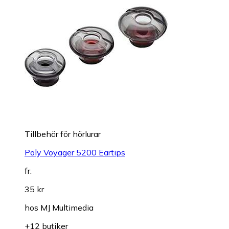
Tillbehör för hörlurar
Poly Voyager 5200 Eartips
fr.
35 kr
hos
MJ Multimedia
+12 butiker