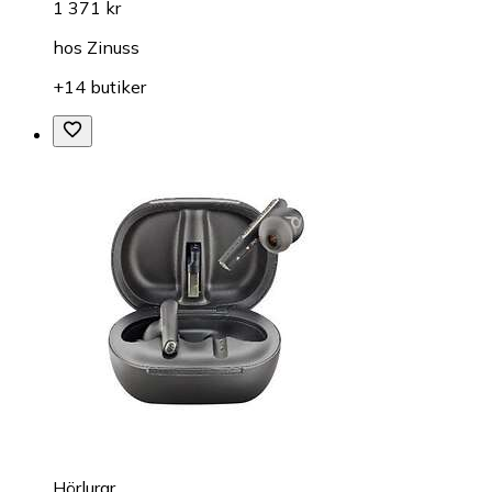
1 371 kr
hos
Zinuss
+14 butiker
Hörlurar