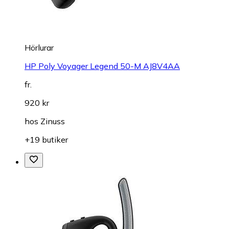
Hörlurar
HP Poly Voyager Legend 50-M AJ8V4AA
fr.
920 kr
hos
Zinuss
+19 butiker