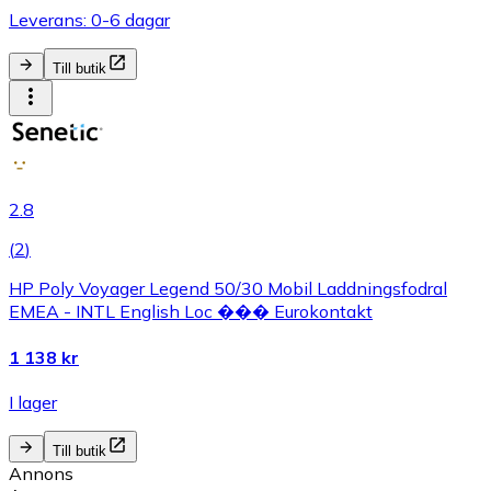
Leverans: 0-6 dagar
Till butik
2.8
(
2
)
HP Poly Voyager Legend 50/30 Mobil Laddningsfodral
EMEA - INTL English Loc ��� Eurokontakt
1 138 kr
I lager
Till butik
Annons