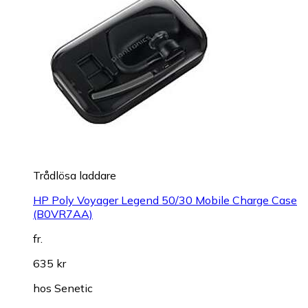
Trådlösa laddare
HP Poly Voyager Legend 50/30 Mobile Charge Case
(B0VR7AA)
fr.
635 kr
hos
Senetic