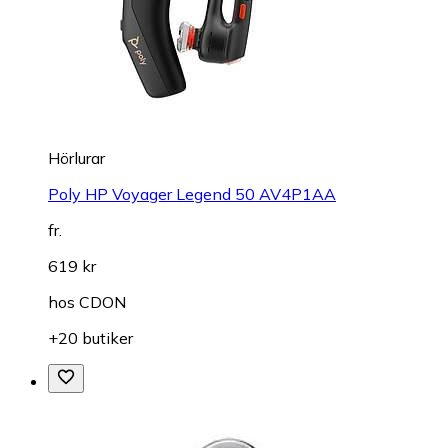
Hörlurar
Poly HP Voyager Legend 50 AV4P1AA
fr.
619 kr
hos
CDON
+20 butiker