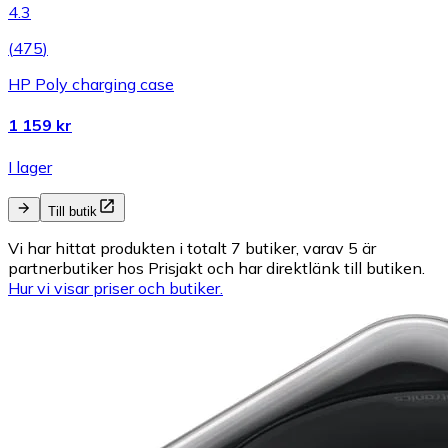
4.3
(
475
)
HP Poly charging case
1 159 kr
I lager
Till butik
Vi har hittat produkten i totalt 7 butiker, varav 5 är
partnerbutiker hos Prisjakt och har direktlänk till butiken.
Hur vi visar priser och butiker.