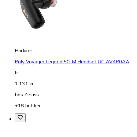
Hörlurar
Poly Voyager Legend 50-M Headset UC AV4P0AA
fr.
1 131 kr
hos
Zinuss
+18 butiker