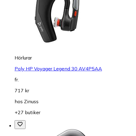
Hörlurar
Poly HP Voyager Legend 30 AV4P5AA
fr.
717 kr
hos
Zinuss
+27 butiker