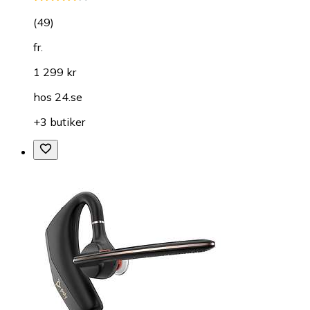
(
49
)
fr.
1 299 kr
hos
24.se
+3 butiker