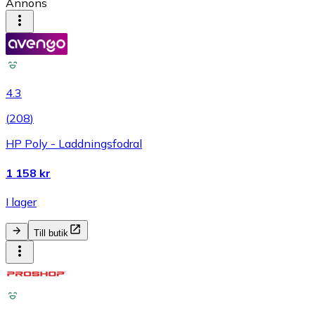
Annons
4.3
(
208
)
HP Poly - Laddningsfodral
1 158 kr
I lager
Till butik