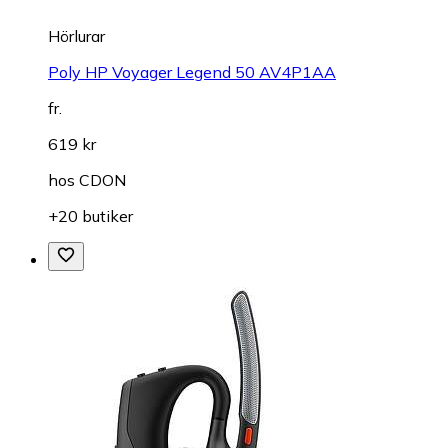
Hörlurar
Poly HP Voyager Legend 50 AV4P1AA
fr.
619 kr
hos
CDON
+20 butiker