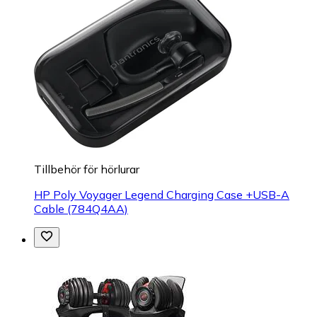
Tillbehör för hörlurar
HP Poly Voyager Legend Charging Case +USB-A
Cable (784Q4AA)