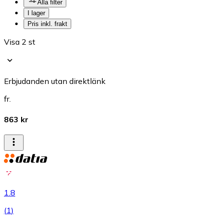
Alla filter
I lager
Pris inkl. frakt
Visa 2 st
Erbjudanden utan direktlänk
fr.
863 kr
1.8
(
1
)