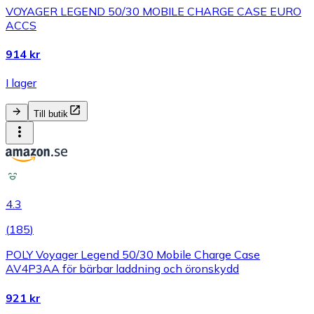
VOYAGER LEGEND 50/30 MOBILE CHARGE CASE EURO
ACCS
914 kr
I lager
Till butik
4.3
(
185
)
POLY Voyager Legend 50/30 Mobile Charge Case
AV4P3AA för bärbar laddning och öronskydd
921 kr