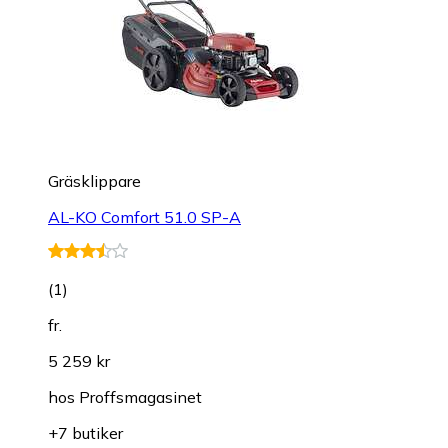
Gräsklippare
AL-KO Comfort 51.0 SP-A
(
1
)
fr.
5 259 kr
hos
Proffsmagasinet
+7 butiker