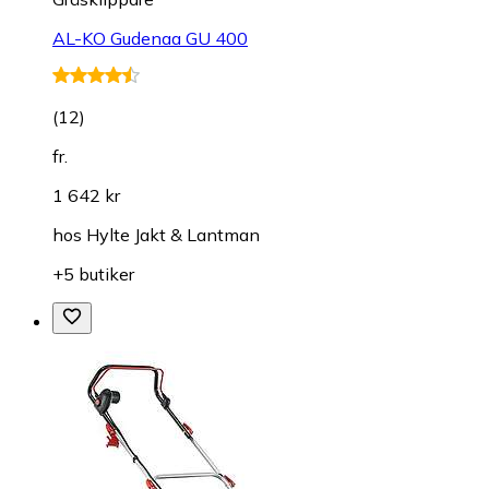
AL-KO Gudenaa GU 400
(
12
)
fr.
1 642 kr
hos
Hylte Jakt & Lantman
+5 butiker