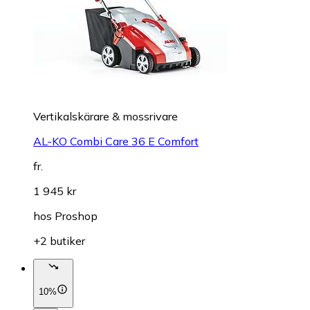
Vertikalskärare & mossrivare
AL-KO Combi Care 36 E Comfort
fr.
1 945 kr
hos
Proshop
+2 butiker
10%