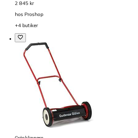
2 845 kr
hos
Proshop
+4 butiker
Gräsklippare