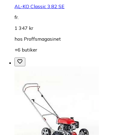
AL-KO Classic 3.82 SE
fr.
1 347 kr
hos
Proffsmagasinet
+6 butiker