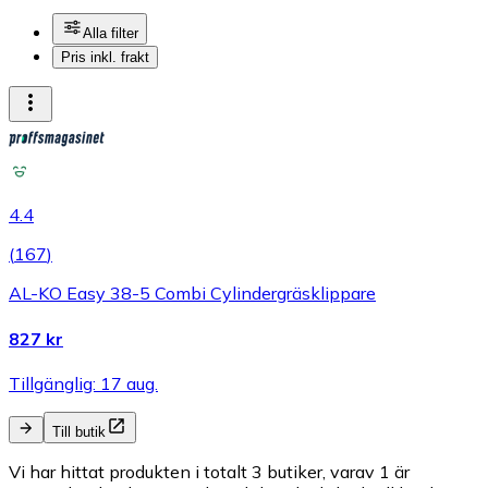
Alla filter
Pris inkl. frakt
4.4
(
167
)
AL-KO Easy 38-5 Combi Cylindergräsklippare
827 kr
Tillgänglig: 17 aug.
Till butik
Vi har hittat produkten i totalt 3 butiker, varav 1 är