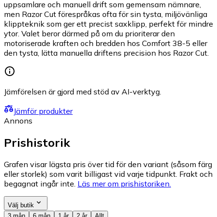
uppsamlare och manuell drift som gemensam nämnare,
men Razor Cut förespråkas ofta för sin tysta, miljövänliga
klippteknik som ger ett precist saxklipp, perfekt för mindre
ytor. Valet beror därmed på om du prioriterar den
motoriserade kraften och bredden hos Comfort 38-5 eller
den tysta, lätta manuella driftens precision hos Razor Cut.
Jämförelsen är gjord med stöd av AI-verktyg.
Jämför produkter
Annons
Prishistorik
Grafen visar lägsta pris över tid för den variant (såsom färg
eller storlek) som varit billigast vid varje tidpunkt. Frakt och
begagnat ingår inte.
Läs mer om prishistoriken.
Välj butik
3 mån
6 mån
1 år
2 år
Allt