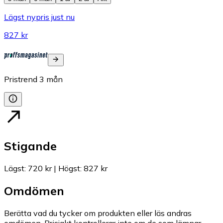
Lägst nypris just nu
827 kr
Pristrend
3
mån
Stigande
Lägst
:
720 kr
|
Högst
:
827 kr
Omdömen
Berätta vad du tycker om produkten eller läs andras
omdömen. Prisjakt kontrollerar inte om de som lämnar