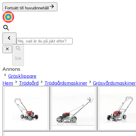
Fortsätt till huvudinnehåll
Sök
Annons
Gräsklippare
Hem
Trädgård
Trädgårdsmaskiner
Gräsvårdsmaskiner