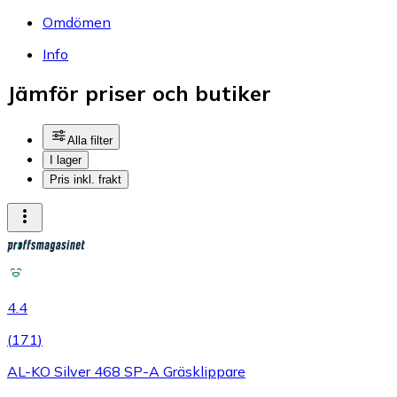
Omdömen
Info
Jämför priser och butiker
Alla filter
I lager
Pris inkl. frakt
4.4
(
171
)
AL-KO Silver 468 SP-A Gräsklippare