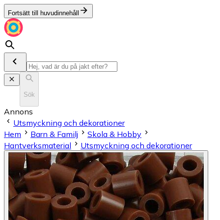
Fortsätt till huvudinnehåll
Sök
Annons
Utsmyckning och dekorationer
Hem
Barn & Familj
Skola & Hobby
Hantverksmaterial
Utsmyckning och dekorationer