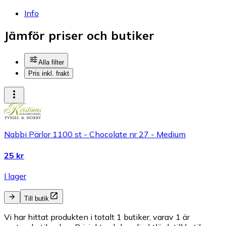
Info
Jämför priser och butiker
Alla filter
Pris inkl. frakt
Nabbi Pärlor 1100 st - Chocolate nr 27 - Medium
25 kr
I lager
Till butik
Vi har hittat produkten i totalt 1 butiker, varav 1 är