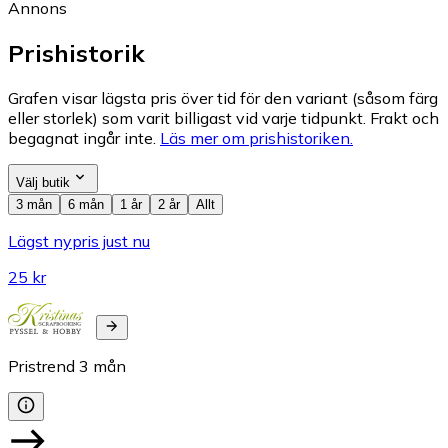
Annons
Prishistorik
Grafen visar lägsta pris över tid för den variant (såsom färg
eller storlek) som varit billigast vid varje tidpunkt. Frakt och
begagnat ingår inte.
Läs mer om prishistoriken.
Välj butik
3 mån
6 mån
1 år
2 år
Allt
Lägst nypris just nu
25 kr
Pristrend
3
mån